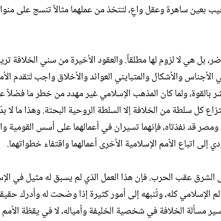
ب بعين ساهرة وعقل واعٍ، لتتخذ من عملهما مثالاً تنسج على منوا
 بل هي لا لزوم لها مطلقاً. والعقود الأخيرة من سني الخلافة ترينا
الأجناس والأشكال والمتبايني العوائد والأخلاق واجب لتقدم الأم
بشر بالقوة، ولما كان المذهب الإسلامي غير مهدد من خطر ما فضلاً ع
اع كل سلطة من الخلافة إلا السلطة الروحية البحتة. وهذا ما لا بدّ
ة ومصر قد نفذتاه، فإنهما تسيران في أعمالهما على أسس القومية وال
ي إلى اتباع الأمم الإسلامية الأخرى أعمالهما واقتفاء خطواتهما.
الشرق عقب الحرب. فإن هذا العمل الذي لم يسبق له مثيل في الإس
م الإسلامي كله، وتُنبهه إلى أمور كثيرة إذا وضحت له وأدرك حقيق
ر مسألة الخلافة في شخصية الخليفة وأمياله، لا في يقظة الأمم ا