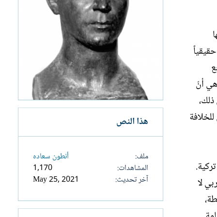
ا
حقيقياً
ع
هي أنّ
ذلك،
 للخلافة
هذا النص
ملف
أنطون سعاده
ركية.
المشاهدات
1,170
آخر تحديث
May 25, 2021
بي لا
طة،
امة