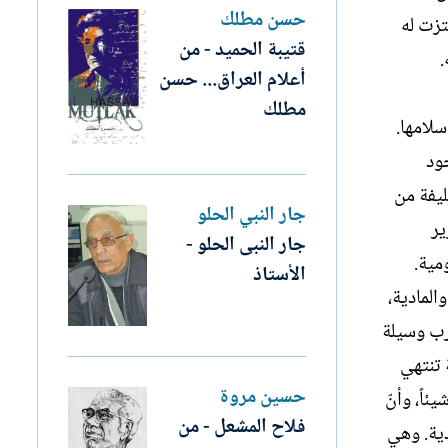
حسن مطلك
تزت له
قتيبة الحميد - من
.
أعلام العراق... حسن
مطلك
سلامها.
جود
ليفة من
جار النبي الحلو
ير
جار النبى الحلو -
مية.
الأستاذ
المادية،
رب وسيلة
 تنتهي
حسين مروة
ئاً، وأنّ
فلاح المشعل - من
دية. وهي