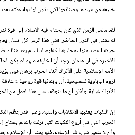
خليفة من عبيدها وصنائعها لكي يكون لها بواسطته نفوذ عن
لقد مضى الزمن الذي كان يحتاج فيه الإسلام إلى قوة تدرأ
له معنى في القرن الحاضر. ففي هذا الزمن كل إنسان يما
حركة القصد منها «محاربة الكفار»، لذلك لم يعد هنالك ض
الأخيرة في آل عثمان، وجد أنّ الخليفة منهم لم يكن الح
الأمم الإسلامية على الأتراك أثناء الحرب برهان قوي يؤيد
لزوم الباباوية للمسيحية، أي بإبقائها قوة روحية لا علاقة
الأتراك غرابة، وأظن أنّ ما يتوقف على هذا العمل من ال
إنّ النكبات يعقبها الانقلابات والتنبه. وعلى قدر عِظَم 
الحرب التي هي أروع النكبات التي نزلت بالعالم يحتاج إل
وأن لا يتغير شيء في الإسلام، فهو يعني أنّ الإسلام وجد 