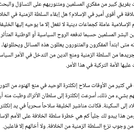
بعث بفريق كبير من مفكري المسلمين ومتنوريهم على التساؤل والبح
خلافة في أقوى أمير في الإسلام؟ هل إبقاء السلطة الزمنية في الخل
 الإسلامية عاملة كجماعات دينية لا تفعل إلا ما يوحيه إليها الخليف
لبشر المسلمين حسبما تدفعه الروح السياسية أو الوطنية المتأثر 
 متى ابتدأ المفكرون والمتنورون يعللون هذه المسائل ويحللونها، ت
دها من السلطة الزمنية ومنع الدين من التدخل في الأمر السياسي
يها الأمة التركية في هذا الأمر.
ت في كثير من الأوقات سلاح إنكلترة الوحيد في منع الهنود من الثورة
فسهم بشيء من ذلك، أسرعت إنكلترة إلى سلطان الأتراك وطبت منه أ
لاد إلى السكينة. فكانت مناشير الخليفة سلاحاً سحرياً في يد إنكلت
من هذا يبدو لك جلياً كم هي خطرة سلطة الخلافة على الأمم الإسل
 من وجوب نزع السلطة الزمنية من الخلافة. ولا أخالهم إلا فاعلين.