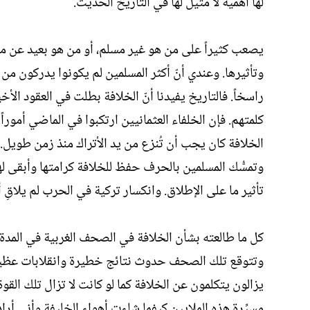
لها أهمية لا مثيل لها في التاريخ الحديث.
يصعب كثيراً على من هو غير مسلم، أو من هو بعيد عن معر
وتأثيرها. وعندي أنّ أكثر المسلمين لم يكونوا يدركون من أ
راسخاً. فالتاريخ يفيدنا أنّ الخلافة بطلت في العقود الأ
كلمتهم. فإن الخلفاء العثمانيين ارتكبوا في الماضي أموراً ك
الخلافة كان يجب أن تُنزع من يد الأتراك منذ زمن طويل.
وتمسُّك المسلمين بالحرف حفظ للخلافة كرامتها وأبقى لها 
تأثير ما على الإطلاق. وانكسار تركية في الحرب لم يلاقِ
كل ما طالعته بشأن الخلافة في الصحف الغربية في المدة
وتتوقع تلك الصحف حدوث نتائج خطيرة وانقلابات عظيمة. و
يزالون يتكلمون عن الخلافة كما لو كانت لا تزال تلك القو
مسيِّرة هذه الملايين كيفما شاءت أهواء الخليفة وأنى أرا