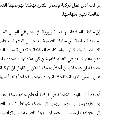
تراقب الآن عمل تركية ومصر اللتين نهضتا نهوضهما العجي
صالحة تنهج منهاجها.
إنّ سلطة الخلافة لم تعد ضرورية للإسلام في الجيل الحاضر،
تجريد الخليفة من سلطة التصرف بملايين البشر المختلفي 
الإسلامية وارتقائها. ولما كانت الخلافة لا تعني توحيد ال
دين معترف به في العالم كله، فإن كل هذه تؤيد وجوب انتز
حدوثه إن عاجلا وإن آجلاً. ويمكننا الآن ن نقول إنّ تركي
على أسس الديانة والخلافة. وقد نجحتا نجاحاً باهراً سيؤد
أعتقد أنّ سقوط الخلافة في تركية أعظم حادث مؤثر على 
بدء ظهوره إلى اليوم سيؤدي إلى حركة خواطر تنتاب العال
إلى حوادث ليست في حسبان الدول الغربية التي تراقب سي