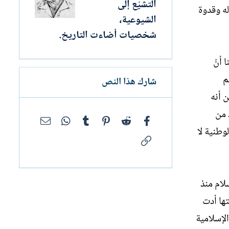
التشيّع إلى
له وقدوة
الشيوعية،
شخصيات أضاءت التاريخ.
 أنّ
م
شارك هذا النص
ن أنه
 من
فيسبوك
Reddit
Pinterest
Tumblr
WhatsApp
البريد الإلك
وطنية لا
الرابط
لام منذ
تها أدت
لإسلامية