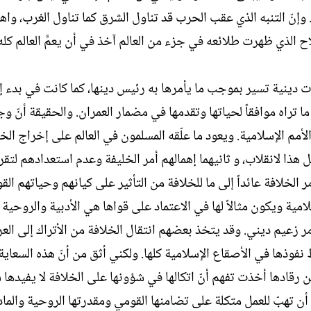
وإنّ التنبه الذي عقب الحرب قد تناول الشرق كما تناول الغرب، واه
 الذي ظهرت طلائعه في جزء من العالم آخذ في أن يعمَّ العالم كله
ات دينية تسير بموجب ما يأمرها به رئيس دينها، كما كانت في بدء إ
تراه موافقاً لحياتها وتقدمها في مضمار العمران. والحقيقة أنّ و
أمم الإسلامية. ويعود ما علّقه المسلمون في العالم على إخراج الخ
 هذا لانقلاب، و ثانيهما إهمالهم أمر الخليفة وعدم استعدادهم لتقر
الخلافة عائداً إلى ما للخلافة من التأثير على كيانهم وحياتهم القو
مية ويكون مثالاً لها في الاعتماد على قواها هي الأدبية والروحية و
مر زعيم ديني. وقد يتخذ بعضهم انتقال الخلافة من الأتراك إلى الع
نفوذها في الأصقاع الإسلامية كلها. ولكني أثق من أنّ هذه السعاية
من رقادها أخذت تفهم أنّ اتكالها في شؤونها على الخلافة لا يفيدها شي
 أن تهبّ للعمل متكلة على تضامنها القومي ومقدرتها الروحية والما