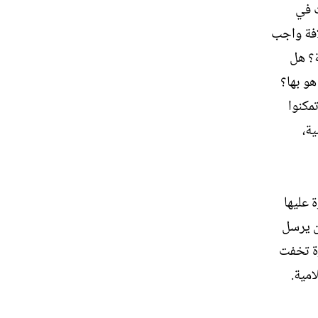
ث في
افة واجب
ة؟ هل
هو بها؟
مكنوا
ة،
 عليها
ن يرسل
رة تخفت
امية.