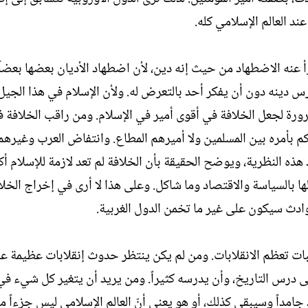
د العالم الإسلامي كله.
 عنه الاضطهاد من حيث إنه دين، لأن اضطهاد الأديان بعضها بعضاً 
رس دينه دون أن يفكر أحد بالتعرض له. ولأن الإسلام في هذا الجي
رورة لجعل الخلافة في أقوى أمير في الإسلام. ومن راقب الخلافة 
اكم بأمره بين المسلمين ولا أميرهم المطاع. وانتفاض العرب وغيره
 هذه النظرية، ويوضح الحقيقة بأن الخلافة لم تعد لازمة للإسلام أك
 لها بالسياسة والاقتصاد وما شاكل. وعلى هذا لا أرى في إخراج الخل
حوادث سيكون على غير ما تخمن الدول الغربية.
النكبات تعظم الانقلابات. ومن لم يكن ينتظر حدوث إنقلابات عظيمة 
ى درس التاريخ، وأن يدرسه كثيراً. ومن يريد أن يتغير كل شيء في 
جامداً وسيبقى كذلك، أو هو يعني أنّ العالم الإسلامي ليس جزءاً م