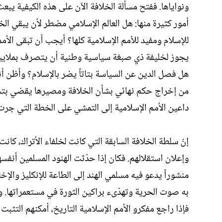
ونواياها. ففتح مسألة الخلافة الآن على هذه الكيفية ي
أمور كثيرة منها: هل العالم الإسلامي مضطر لأن يبقي ال
للإسلام ومفيد للأمم الإسلامية كلها؟ أيجب أن تبقى الأمم
يجوز لخليفة ذي صبغة سياسية وطنية أن يتصرف بملايين ا
هل فصل الدين عن السياسة بتاتاً يضر بالإسلام؟ وأظن أنه
من إخراج حكم نهائي بشأن الخلافة ومصيرها يقضي بتجري
داعين الأمم الإسلامية إلى التمشي على الخطة التي جرت عل
إنّ سلطة الخلافة السابقة التي كانت لخلفاء الأتراك، كان
وإعلان استقلالهم. فكان إذا حدّثت الهنود المسلمين أن
منشوراً يدعو فيه مسلمي الهند إلى الطاعة للإنكليز والإخ
به صوت الحرية وتهدّىء براكين الثورة في مستعمراتها. و
فإذا راجع مفكرو الأمم الإسلامية التاريخ، أمكنهم التثبت