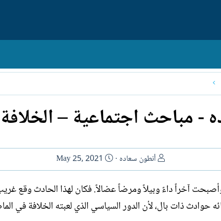
 - مباحث اجتماعية – الخلافة 
ا
ت
أنطون سعاده
May 25, 2021
ل
ا
ك
ر
 وأصبحت آخراً داءً وبيلاً ومرضاً عضالاً. فكان لهذا الحادث وقع غري
ا
ي
ئه حوادث ذات بال، لأن الدور السياسي الذي لعبته الخلافة في ال
ت
خ
ب
ا