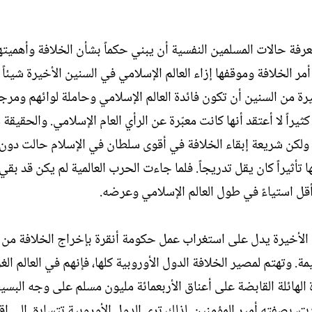
ل
إ
ن
فة حالات المسلمين النفسية أن يبني حكماً بشأن الخلافة وأهميته
ش
مر الخلافة وموقفها إزاء العالم الإسلامي في السنين الأخيرة شيئاً 
ا
ء
خيرة من السنين أن تكون فائدة العالم الإسلامي وحاملة لوائهم ومرج
ثيراً لا أعتقد أنها كانت معبّرة عن الرأي العام الإسلامي. والحقيقة 
 ولكن شريعة إبقاء الخلافة في أقوى سلطان في الإسلام حالت دون 
تأثيراً كان يقل تدريجاً. فلما جاءت الحرب العالمية لم يكن قد بقي
 أقل استياءً في طول العالم الإسلامي وعرضه.
 الأخيرة يدل على استغراب عمل حكومة أنقرة بإخراج الخلافة من ت
تهتم لمصير الخلافة الدول الأوروبية كلها، فإنهم في العالم الغر
ة الهائلة القابضة على أعناق الأربعمائة مليون مسلم على وجه البسي
دت، بصفته أمير المؤمنين. لذلك ترى الدول الأوروبية تتسابق إلى إق