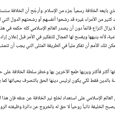
الذي بايعه الخلافة رسمياً جزء من الإسلام. وأرجّح أن الخلافة ستست
نالك كثير من الأمراء غيره قد رشحوا أنفسهم أو رشحتهم الدول التي 
يزال النزاع قائماً دون أن يصدر العالم الإسلامي كله حكمه في هذه 
مية، لأنه ينبهها ويفسح لها المجال للتفكير في الأمر قبل إعلان إرادت
مكن تلك الأمم أن تفكر ملياً في الطريقة المثلى التي يجب أن تتمش
ونها أكثر فأكثر ويريها طمع الآخرين بها وخطر سلطة الخلافة على حي
شة بالدين فقط لكي يكون لرئيس دينها الحق بالتصرف بحياتها كما ي
ن العالم الإسلامي على استعداد لخلع نير الخلافة عن عنقه فإن هذا ا
 الخليفة نائباً روحياً لا حق له بالخروج عن دائرة وظيفته الرو