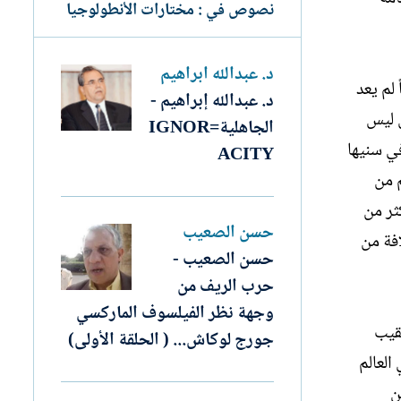
نصوص في : مختارات الأنطولوجيا
د. عبدالله ابراهيم
لم يعد
د. عبدالله إبراهيم -
ل ليس
الجاهلية=IGNOR
في سنيها
ACITY
م من
ثر من
حسن الصعيب
افة من
حسن الصعيب -
حرب الريف من
وجهة نظر الفيلسوف الماركسي
عقيب
جورج لوكاش... ( الحلقة الأولى)
العالم
ن