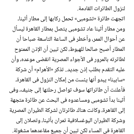
لنزول الطائرات القادمة.
اتجهت طائرة «تشومبى» تحمل ركابها إلى مطار أثينا،
ومن مطار أثينا عاد تشومبى يتصل بمطار القاهرة ليسأل
عن أحوال الممر، وأخطر فى الساعة التاسعة صباحا أن
المطار أصبح صالحا للهبوط، لكن تبين أن الإذن الممنوح
لطائرته بالمرور فى الأجواء المصرية انقضى موعده، وأن
عليه التقدم بطلب إذن جديد.. تذكر «الأهرام» أن شركة
«سابينا» يبدو أنها يئست من إمكان النزول فى القاهرة،
فأعلنت أن طائراتها سوف تواصل رحلتها إلى جنيف، وفى
أثينا بدأ تشومبى ومساعدوه فى البحث عن طائرة متجهة
إلى القاهرة، وكانت هناك طائرتان لشركة الطيران المصرية
وشركة الطيران اليوغسلافية تمران بأثينا، وتصلان إلى
القاهرة فى المساء لكن تبين أن جميع مقاعدهما مشغولة.