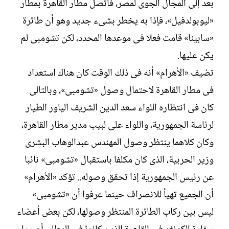
بعد إلى المجال الجوى لمصر، فاتصل مطار القاهرة بمطار
«ليوبولدفيل»، فإذا به يخطر بشىء جديد وهو أن طائرة
«سابينا» قامت فعلا فى موعدها المحدد، لكن تشومبى لم
يكن عليها.
تضيف «الأهرام» أنه فى ذلك الوقت كان هناك استعداد
فى مطار القاهرة لاحتمال وصول «تشومبى»، وبالتالى
كان فى انتظاره اللواء سعد الدين الشريف الياور الطيار
لرئاسة الجمهورية، واللواء على لبيب مدير مطار القاهرة،
وكان كلاهما ينتظر وصول المهندس عبدالوهاب البشرى
وزير الحربية، الذى كان مكلفا باستقبال «تشومبى» نائبا
عن رئيس الجمهورية إذا تحقق وصوله.. تؤكد «الأهرام»
أن الجميع تهيأ للانصراف حينما عرفوا أن «تشومبى»
ليس بين ركاب الطائرة المنتظر وصولها، لكن بعض أعضاء