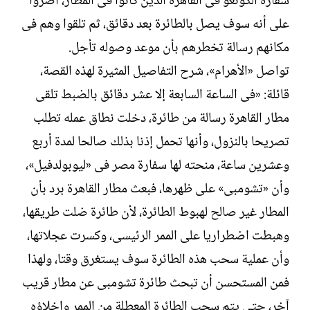
سفارة الكونغو فى القاهرة الذين كانوا فى المطار، أصروا
على أنه سوف يصل بالطائرة بعد دقائق، ثم تلقوا وهم فى
مكانهم رسالة تخطرهم بأن موعد وصوله تأجل.
تواصل «الأهرام»، شرح التفاصيل المثيرة لهذه القصة،
قائلة: «فى الساعة السابعة إلا عشر دقائق بالضبط تلقى
مطار القاهرة رسالة من طائرة، دخلت نطاق عمله تطلب
تصريحا بالنزول، وأنها تحمل إذنا بذلك صالحا لمدة أربع
وعشرين ساعة، منحته لها سفارة مصر فى «ليوبولدفيل»،
وأن «تشومبى» على ظهرها، فبعث مطار القاهرة برد بأن
المطار غير صالح لهبوط الطائرة، لأن طائرة ضلت طريقها،
وهبطت اضطراريا على الممر الرئيسى، وكسرت عجلاتها،
وأن عملية سحب هذه الطائرة سوف يستغرق وقتا، ولهذا
فمن المستحسن أن تبحث طائرة تشومبى عن مطار قريب
آخر، حتى يتم سحب الطائرة المعطلة من الممر وإخلاؤه