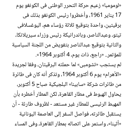
«لومومبا» زعيم حركة التحرر الوطنى فى الكونغو يوم
17 يناير 1961، وأخطروا رئيس الكونغو بذلك فى
برقيتين، واحدة بتوقيع ثلاثة رؤساء هم، اليوغسلافى
تيتو، وعبدالناصر، وباندرانيكة رئيس وزراء سيريلانكا،
والثانية بتوقيع عبدالناصر بتفويض من اللجنة السياسية
للمؤتمر.. «راجع، ذات يوم، 4 أكتوبر 1964».
لم يستجب «تشومبى» لما حملته البرقيتان، وفقا لجريدة
«الأهرام» يوم 6 أكتوبر 1964، وتذكر أنه كان فى طائرة
من طائرات شركة «سابينا» البلجيكية صباح 5 أكتوبر،
يحاول الهبوط فى مطار القاهرة، لكن المطار أخطره بأن
المهبط الرئيسى للمطار غير مستعد - لظروف طارئة - أن
يستقبل طائرته، فواصل السفر إلى العاصمة اليونانية
«أثينا»، واستمر على اتصاله بمطار القاهرة، وفى المساء