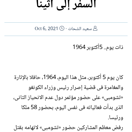
السفر إلى أثينا
ا
ت
سعيد الشحات
Oct 6, 2021
ل
ا
ك
ر
ذات يوم.. 5أكتوبر 1964
ا
ي
ت
خ
ب
ا
ل
كان يوم 5 أكتوبر، مثل هذا اليوم، 1964، حافلا بالإثارة
إ
ن
والمغامرة فى قضية إصرار رئيس وزراء الكونغو
ش
«تشومبى» على حضور مؤتمر دول عدم الانحياز الثانى،
ا
ء
الذى بدأت فعالياته فى نفس اليوم، بحضور 58 ملكا
ورئيسا.
رفض معظم المشاركين حضور «تشومبى» لاتهامه بقتل