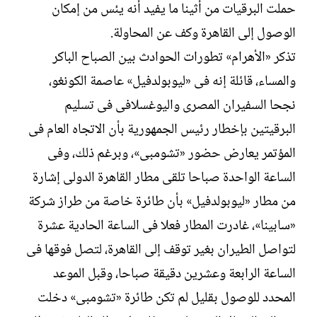
حملت البرقيات من أثينا ما يفيد أنه يئس من إمكان
الوصول إلى القاهرة وكف عن المحاولة.
تذكر «الأهرام» تطورات الحوادث بين الصباح الباكر
والمساء، قائلة إنه فى «ليوبولدفيل» عاصمة الكونغو،
نجحا السفيران المصرى واليوغسلافى فى تسليم
البرقيتين بإخطار رئيس الجمهورية بأن الاتجاه العام فى
المؤتمر يعارض حضور «تشومبى»، وبرغم ذلك، وفى
الساعة الواحدة صباحا تلقى مطار القاهرة الدولى إشارة
من مطار «ليوبولدفيل» بأن طائرة خاصة من طراز شركة
«سابينا»، غادرت المطار فعلا فى الساعة الحادية عشرة
لتواصل الطيران بغير توقف إلى القاهرة، لتصل فوقها فى
الساعة الرابعة وعشرين دقيقة صباحا، وقبل الموعد
المحدد للوصول بقليل لم تكن طائرة «تشومبى» دخلت