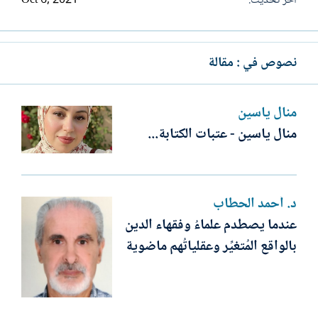
آخر تحديث
Oct 6, 2021
نصوص في : مقالة
منال ياسين
منال ياسين - عتبات الكتابة...
د. أحمد الحطاب
عندما يصطدم علماءُ وفقهاء الدين
بالواقع المُتغيِّر وعقلياتُهم ماضوية