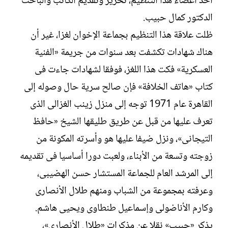
أحد أعضاء هذا التنظيم، تحرير وتقديم الكاتب والباحث
الدكتور كمال حبيب.
ظلت علاقة هذا التنظيم بجماعة الإخوان لغزا، غير أن
هناك شهادات تكشفت بعد سنوات من جريمة «الفنية
العسكرية» فكت هذا اللغز، فوفقا لشهادات جاءت فى
كتاب «هاتف الخلافة» فإن صالح سرية حال وصوله إلى
القاهرة عام 1971 توجه إلى منزل زينب الغزالى الذى
تعرف عليها من قبل عن طريق طليقها الشيخ «حافظ
التيجانى»، ونزل ضيفا عليها هو وأسرته المكونة من
زوجته وتسعة من الأبناء، ولعبت دورا أساسيا فى تقديمه
إلى المرشد العام للجماعة المستشار حسن الهضيبى،
وعرفته بمجموعة من الشباب ومنهم طلال الأنصارى
وكارم الأناضولى وإسماعيل طنطاوى ويحيى هاشم.
يذكر «حبيب» نقلا عن مذكرات «طلال الأنصارى»،