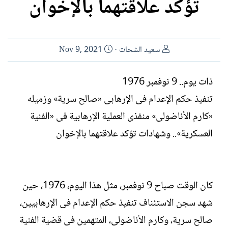
تؤكد علاقتهما بالإخوان
ا
ت
سعيد الشحات
Nov 9, 2021
ل
ا
ك
ر
ذات يوم.. 9 نوفمبر 1976
ا
ي
تنفيذ حكم الإعدام فى الإرهابى «صالح سرية» وزميله
ت
خ
ب
ا
«كارم الأناضولى» منفذى العملية الإرهابية فى «الفنية
ل
العسكرية».. وشهادات تؤكد علاقتهما بالإخوان
إ
ن
ش
ا
ء
كان الوقت صباح 9 نوفمبر، مثل هذا اليوم، 1976، حين
شهد سجن الاستئناف تنفيذ حكم الإعدام فى الإرهابيين،
صالح سرية، وكارم الأناضولى، المتهمين فى قضية الفنية