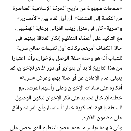
«صفحات مجهولة من تاريخ الحركة الإسلامية المعاصرة
من النكسة إلى المشنقة»، أن أول لقاء بين «الأنصارى»
و«سرية» كان فى منزل زينب الغزالى برعاية الهضيبى،
مع التأكيد على أعضاء التنظيم إنكار العلاقة بينهما فى
حالة انكشاف أمرهم، وكانت أول تعليمات صالح سرية
للشباب أنه هو وحده حلقة الوصل بالإخوان، وأنه اعتبارا
من هذا التاريخ لا بد أن يتوارى أى دور ظاهر للإخوان، كما
ينبغى عدم الإعلان عن أى صلة بهم، وعرض «سرية»
أفكاره على قيادات الإخوان وعلى رأسهم المرشد، مع
خطته لإدخال تجديد على فكر الإخوان ليكون الوصول
للسلطة بالقوة العسكرية خيارا أساسيا، وأن المرشد وافق
على مضمون الفكرة.
وفى شهادة «ياسر مسعد»، عضو التنظيم الذى حصل على