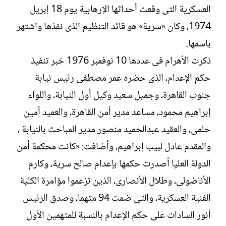
العسكرية التى وقعت أحداثها الإرهابية يوم 18 إبريل
1974، وكان «سرية» هو قائد التنظيم الذى نفذها واشتهر
باسمها.
ذكرت الأهرام فى عددها 10 نوفمبر 1976 خبر تنفيذ
حكم الإعدام، الذى حضره عمر مصطفى رئيس نيابة
جنوب القاهرة، وجميل سعيد وكيل أول النيابة، واللواء
إبراهيم محمود، مساعد مدير أمن القاهرة، والعميد أمين
حلمى، والعقيد عبدالحميد منصور مدير المباحث بالنيابة ،
والمقدم عادل لبيب إبراهيم، وأضافت: «كانت محكمة أمن
الدولة العليا أصدرت حكمها بإعدام صالح سرية، وكارم
الأناضولى، وطلال الأنصارى، الذين تزعموا مؤامرة الكلية
الفنية العسكرية، والتى ضمت 94 متهما، وصدق الرئيس
أنور السادات على حكم الإعدام بالنسبة للمتهمين الأول