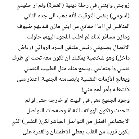
زوجتي وابنتي في رحلة دينية (العمرة) ولم ار حفيدي
(اسومي) بنفس التوقيت لأنه ذهب الى جده الثاني
المنافس لي! اما احفادي من ابني مازن فلديهم ضيوف
ومازن مسافر لذلك لم اطلب اللجوء اليهم، حاولت
الاتصال بصديقي رئيس ملتقى السرد الروائي (رياض
داخل) وهو شخصية يمكنك ان تكون معه تحت اي ظرف
نفسي واجتماعي ، يسمع منك مثل الطبيب النفسي
ويعالج الأزمات النفسية بإبتسامته الجميلة! اعتذر مني
لأنشغاله بأمر أهم مني!
وجود الجميع معي في البيت او خارجه حتى لو لم
نتحدث وتكون الهواتف النقالة وصفحات التواصل
الاجتماعي افضل من التواصل المباشر لكن( النفس) الذي
يكون قريبا من القلب يعطي الاطمئنان والقدرة على