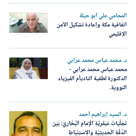
المحامي علي أبو حبلة
اتفاقية مكة وإعادة تشكيل الأمن
الإقليمي
د. محمد عباس محمد عرابي
محمد عباس محمد عرابي -
الدكتورة لطفية الناديأم الفيزياء
النووية.
د. السيد إبراهيم أحمد
تَجَلِّيَاتُ عَبْقَرِيَّةِ الْإِمَامِ الْبُخَارِيِّ: بَيْنَ
الدِّقَّةِ الْحَدِيثِيَّةِ وَالِاسْتِنْبَاطِ