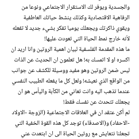
ل
والجسدية ويوفر لك الاستقرار الاجتماعي ونوعا من
إ
ن
الرفاهية الاقتصادية وكذلك ينشط حياتك العاطفية
ش
ويقوي ذاكرتك ويجعلك يوميا تفكر بشيء جديد لا تفعله
ا
ء
لأنه خارج نمط الحياة التي تعودت عليها!
ما هذه المقدمة الفلسفية لبيان اهمية الروتين وانا اريد ان
اكسره او لا اتمسك به! هل تعلمون ان الحديث عن الذات
ليس ضمن الروتين وهو مفيد ووسيلة للكشف عن جوانب
من الواقع الذي نعيشه! ولعل كل ما يفعله الطبيب النفسي
عندما تذهب اليه وانت تعاني من الكآبة واليأس هو ان
يجعلك تتحدث عن نفسك فقط!
لم أكن عتقد ان في العلاقات الاجتماعية (الزوجة -الاولاد
-الاحفاد) و(الاصدقاء) توجد كل هذه القوة الخفية التي
تجعلنا نتعايش مع روتين الحياة الى ان ابتعدت عني