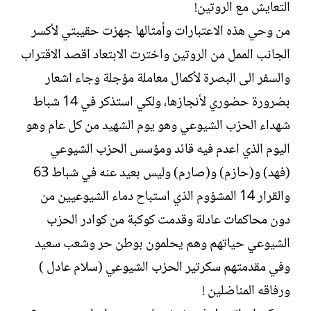
التعايش مع الروتين!
من وحي هذه الاعتبارات وأمثالها جهزت حقيبتي لأكسر
الجانب الممل من الروتين واخترت الابتعاد اقصد الاقتراب
والسفر الى البصرة لأكمال معاملة مؤجلة وجاء اشعار
بضرورة حضوري لأنجازها، ولكي استذكر في 14 شباط
شهداء الحزب الشيوعي وهو يوم الشهيد من كل عام وهو
اليوم الذي اعدم فيه قائد ومؤسس الحزب الشيوعي
(فهد) و(حازم) و(صارم) وليس بعيد عنه في شباط 63
والقرار 14 المشؤوم الذي استباح دماء الشيوعيين من
دون محاكمات عادلة وقدمت كوكبة من كوادر الحزب
الشيوعي حياتهم وهم يحلمون بوطن حر وشعب سعيد
وفي مقدمتهم سكرتير الحزب الشيوعي (سلام عادل )
ورفاقه المناضلين !