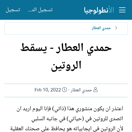
تسجيل الدخول
تسجيل
حمدي العطار
حمدي العطار - يسقط
الروتين
ا
ت
حمدي العطار
Feb 10, 2022
ل
ا
ك
ر
اعتذر ان يكون منشوري هذا (ذاتي) فإنا اليوم اريد ان
ا
ي
اتصدى للروتين في (حياتي) في جانبه السلبي
ت
خ
ب
ا
لأن الروتين في ايجابياته هو يحافظ على صحتك العقلية