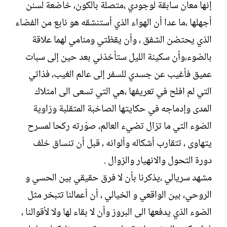
إنها معان سابقة لوجودي ،متصلة بالكون، خاضعة لسنن
أجهلها ،ما عدا أن الهواء الذي أستنشقه هو نابع من الفضاء
الذي يحتضن الشفق ، وأن يقظتي ومنامي لهما علاقة
بالضوء،وأن سكينة الليل ستأخذني بعد حين إلى سبات
عميق فأغيب عن جسدي للسفر إلى عالم الغيب، فذاتي
التي لم افلح في تعريفها ،هي التي تسعى الى امتلاك
المدى وإدماجه في حكايتها الصاخبة المتقلبة وزاوية
الضوء التي ما تزال تضيء العالم، صوّرته ركحا لمسرح
يتهاوى ، تتقارب أشكاله وألوانه ، قبل أن تنساق خلف
دورة التحول والانهيار والزوال .
مشهد سريالي ،يذكرنا بأن لا فرق حقيقي بين الحسي و
الروحي، بين الواقعي و الخيالي ، أن أعمالنا تتبخر مثل
الضوء الذي يدفعها الى البروز وأن لا بقاء لها ولا لأقوالنا ،