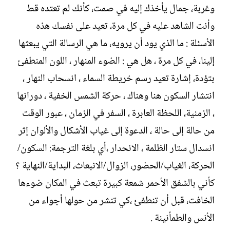
وغربة، جمال يأخذك إليه في صمت، كأنك لم تعتده قط
وأنت الشاهد عليه في كل مرة، تعيد على نفسك هذه
الأسئلة : ما الذي يود أن يرويه، ما هي الرسالة التي يبعثها
إلينا، في كل مرة ، هل هي : الضوء المنهار ، اللون المنطفئ
بتؤدة، إشارة تعيد رسم خريطة السماء ، انسحاب النهار ،
انتشار السكون هنا وهناك ، حركة الشمس الخفية ، دورانها
، الزمنية، اللحظة العابرة ، السفر في الزمان ، عبور الوقت
من حالة إلى حالة ، الدعوة إلى غياب الأشكال والألوان إثر
انسدال ستار الظلمة ، الانحدار ،أي بلغة الترجمة: السكون/
الحركة، الغياب/الحضور، الزوال/الانبعاث، البداية/النهاية ؟
كأني بالشفق الأحمر شمعة كبيرة تبعث في المكان ضوءها
الخافت، قبل أن تنطفئ ،كي تنشر من حولها أجواء من
الأنس والطمأنينة .