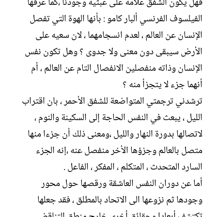
فهل يكون الشفق علامة على عبثية وجودنا ،كما عرفها
الفيلسوف الفرنسي ألبار كامو : بأنها الهوة التي تفصل
الإنسان عن العالم ، لعدم انسجامهما ، لان سعيه على
الأرض سيبقى دون معنى ولا جدوى ؟ وهل تكون نفس
الإنسان وذاته منفصلين الانفصال التام عن العالم ، أم
أنهما جزء لا يتجزأ منه ؟
ترشدني ترجمتي المتواضعة للشفق الأحمر ، بان اقتراب
الليل ، يبعث في النفس الحاجة إلى السكينة والنوم ،
لاتصالها بدورة النهار والليل ،ومعنى ذلك أن جزءا منها
متصل بالعالم وجزؤها الأخر منفصل عنه ،إنه الجزء
السارد المتحدث ، المتكلم ، المفكر ، الفاعل .
أما عن دوران النفس العاشقة ورقصها حول محور
وجودها ثم نزوعها الى الاتحاد بالمطلق ، فقد جعلها
تكتشف أبعادا وحقائق أخرى خارج منطق التناقض