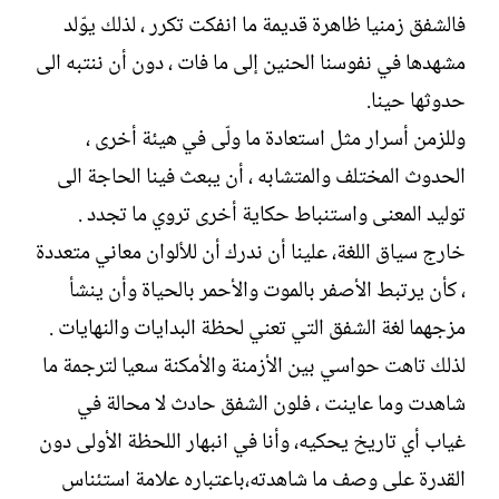
ل
فالشفق زمنيا ظاهرة قديمة ما انفكت تكرر ، لذلك يوّلد
إ
ن
مشهدها في نفوسنا الحنين إلى ما فات ، دون أن ننتبه الى
ش
حدوثها حينا.
ا
ء
وللزمن أسرار مثل استعادة ما ولّى في هيئة أخرى ،
الحدوث المختلف والمتشابه ، أن يبعث فينا الحاجة الى
توليد المعنى واستنباط حكاية أخرى تروي ما تجدد .
خارج سياق اللغة، علينا أن ندرك أن للألوان معاني متعددة
، كأن يرتبط الأصفر بالموت والأحمر بالحياة وأن ينشأ
مزجهما لغة الشفق التي تعني لحظة البدايات والنهايات .
لذلك تاهت حواسي بين الأزمنة والأمكنة سعيا لترجمة ما
شاهدت وما عاينت ، فلون الشفق حادث لا محالة في
غياب أي تاريخ يحكيه، وأنا في انبهار اللحظة الأولى دون
القدرة على وصف ما شاهدته،باعتباره علامة استئناس