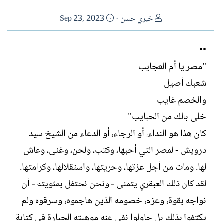
ا
ت
خيري حسن
Sep 23, 2023
ل
ا
ك
ر
••
ا
ي
"مصر يا أم العجايب
ت
خ
ب
ا
شعبك أصيل
ل
والخصم غايب
إ
ن
خلى بالك من الحبايب"
ش
كان هذا هو النداء، أو الرجاء، أو الدعاء من الشيخ سيد
ا
ء
درويش - لمصر التي أحبها، وكتب، ولحن، وغنى، وعاش
لها. ومات من أجل عزتها، وحريتها، واستقلالها، وكرامتها.
لقد كان ذلك العبقري يتمنى - ونحن نحتفل بمئويته - أن
نواجه بقوة، وعزم، خصومه الذين هاجموه، وسرقوه ولم
يكتفوا بذلك بل حاولوا نفي عنه موهبته الجبارة في كتابة