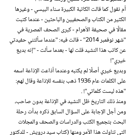
أم نقول كما قالت الكاتبة الكبيرة سناء البيسي - وغيرها
الكثير من الكتاب والصحفيين والباحثين - عندما كتبت
مقالًا في صحيفة الأهرام - كبرى الصحف المصرية في
"شهر نوفمبر 2014" - قالت فيه: "عندما سألتني حفيدتي
عن كاتب هذا النشيد قلت لها - بعدما سألت - "إنه بديع
خيري"!
وبديع خيري أصلًا لم يكتبه وعندما أذاعت الإذاعة اسمه
على الكلمات عام 1936 ذهب بنفسه للإذاعة وقال لهم:
"هذه ليست كلماتي"! .
ومنذ ذلك التاريخ ظل النشيد في الإذاعة بدون صاحب،
ومن أجل الإجابة على السؤال السابق ذكره بدأت رحلة
البحث بتجميع الكتب والدراسات والصحف والمجلات
التي تناولت هذا الأمر ومنها (كتاب سيد درويش - للدكتور