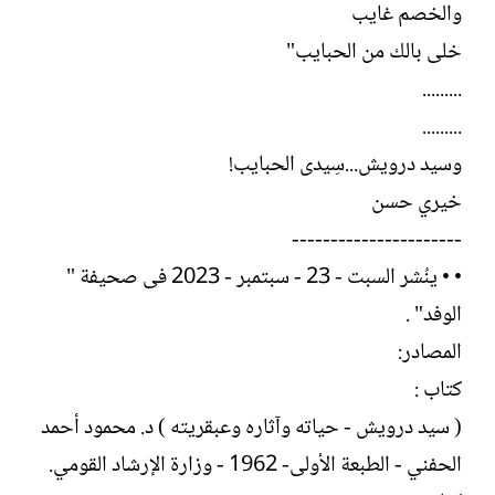
والخصم غايب
خلى بالك من الحبايب"
.........
.........
وسيد درويش...سِيدى الحبايب!
خيري حسن
----------------------
• • ينُشر السبت - 23 - سبتمبر - 2023 فى صحيفة "
الوفد" .
المصادر:
كتاب :
( سيد درويش - حياته وآثاره وعبقريته ) د. محمود أحمد
الحفني - الطبعة الأولى- 1962 - وزارة الإرشاد القومي.