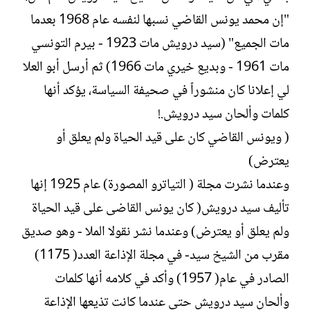
"إن محمد يونس القاضي نسبها لنفسه عام 1968 بعدما
مات الجميع" (سيد درويش مات 1923 - بيرم التونسي
مات 1961 - وبديع خيري مات 1966) ثم أرسل أبو العلا
لي إعلانا كان منشوراً في صحيفة السياسة، يؤكد أنها
كلمات وألحان سيد درويش.!
( ويونس القاضي كان على قيد الحياة ولم يعلق أو
يعترض)
وعندما نشرت مجلة ( التياترو المصورة) عام 1925 إنها
تأليف سيد درويش( كان يونس القاضى على قيد الحياة
ولم يعلق أو يعترض) وعندما نشر نقولا الملا - وهو صديق
مقرب من الشيخ سيد- في مجلة الإذاعة العدد( 1175)
الصادر في عام( 1957) وأكد في كلامه أنها كلمات
وألحان سيد درويش حتى عندما كانت تذيعها الإذاعة