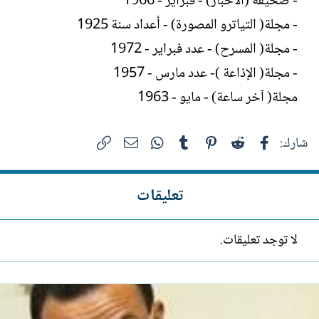
- صحيفة (الأخبار) - فبراير - 1966
- مجلة( التياترو المصورة) - أعداد سنة 1925
- مجلة( المسرح) - عدد فبراير - 1972
- مجلة( الإذاعة )- عدد مارس - 1957
مجلة( آخر ساعة) - مايو - 1963
فيسبوك
Reddit
Pinterest
Tumblr
WhatsApp
الرابط
البريد الإلكتروني
شارك:
تعليقات
لا توجد تعليقات.