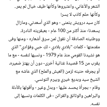
الشعر والأغاني، واعتبروها وكأنها طيف خيال لم يمر..
وكأنها حلم كاذب لا يسر!
كان سيد درويش يتمنى - وهو الذي أسعدني، ومازال
يسعدنا- منذ أكثر من 100 عام - بعبقريته النادرة،
ووطنيته الصادقة أن نقول لمن سرق أشعاره - ومنها وفى
مقدمتها - كلمات "بلادي بلادي - لكِ حبي وفؤادي" الذي
هو نشيدنا القومي منذ عام 1979 - ونسبها لنفسه - مع ما
يقرب من 15 قصيدة غنائية أخرى- دون أن يهتز ضميره،
أو يجرفه حنينه لزمن (العيش والملح) الذي عاشه مع
الشيخ سيد وبديع خيري وبيرم التونسي.
وقام - بجرأة يحسد عليها - وبدل وغير - وأقولها بالأدلة
والبراهين والوثائق والقرائن - فى الكلمات ونسبها إلى
نفسه.