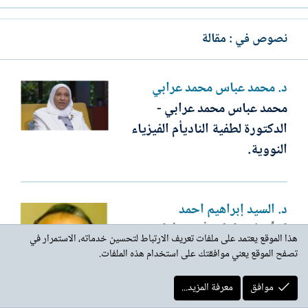
نصوص في : مقالة
د. محمد عباس محمد عرابي
محمد عباس محمد عرابي -
الدكتورة لطفية الناديأم الفيزياء
النووية.
د. السيد إبراهيم أحمد
تَجَلِّيَاتُ عَبْقَرِيَّةِ الْإِمَامِ الْبُخَارِيِّ: بَيْنَ
هذا الموقع يعتمد على ملفات تعريف الارتباط لتحسين خدماته، الاستمرار في
الدِّقَّةِ الْحَدِيثِيَّةِ وَالِاسْتِنْبَاطِ
تصفح الموقع يعني موافقتك على استخدام هذه الملفات.
الْفِقْهِيِّ..
موافق
معرفة المزيد...