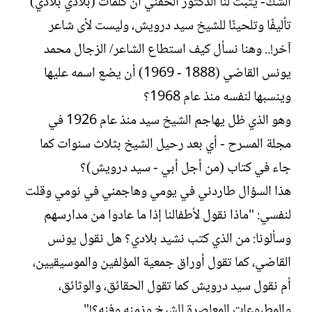
الشك- يثُبت لنا الدكتور الحفني أن كلمات (بلادي بلادي)
تأليفًا وتلحينًا للشيخ سيد درويش، وليست لأى شاعر
آخر!.. وهنا نسأل كيف استطاع الشاعر/ الزجال محمد
يونس القاضي (1888 - 1969) أن يضع اسمه عليها
وينسبها لنفسه منذ عام 1968؟
وهو الذي ظل يهاجم الشيخ سيد منذ عام 1926 في
مجلة المسرح - أي بعد رحيل الشيخ بثلاث سنوات كما
جاء في كتاب (من أجل أبي - سيد درويش)؟
هذا السؤال طاردني في يومي وهاجمني في نومي وقلت
لنفسي: "ماذا نقول لأطفالنا إذا ما عادوا من مدارسهم
وسألونا: من الذي كتب نشيد بلادي؟ هل نقول يونس
القاضي، كما تقول أوراق جمعية المؤلفين والموسيقيين،
أم نقول سيد درويش كما تقول الحقائق، والوثائق،
والمطبوعات المعاصرة للشيخ وزمنه وفنه؟!".