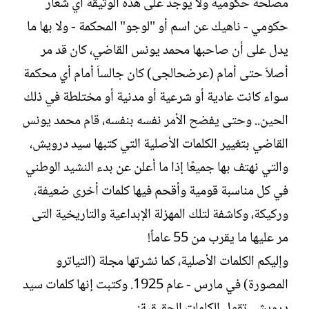
مصلحة حكومية ولا يوجد على هذه الوثيقة أي شعار
حكومي - ناهيك عن اسم أو "لوجو" المحكمة - ولا بها ما
يدل على أن صاحبها محمد يونس القاضي، كان قد مر
أصلاَ حتى أمام (عرضحالجى) كان جالساَ أمام أي محكمة
سواء كانت عادية أو شرعية أو مدنية أو مختلطة في ذلك
الحين.. وحتى يفضح الأمر نفسه بنفسه، قام محمد يونس
القاضي بتغيير الكلمات الأصلية التي كتبها سيد درويش،
والتي نهتف بها جميعًا إذا ما أعلن عن بدء النشيد الوطني
في كل مناسبة قومية وأقحم فيها كلمات أخرى ضعيفة،
وركيكة، وكاشفة لتلك المهزلة الإبداعية والتاريخية التى
مر عليها ما يقرب من 55 عاماً!
وإليكم الكلمات الأصلية، كما نشرتها مجلة (التياترو
المصورة) في مارس - عام 1925. وكتبت إنها كلمات سيد
درويش. تقول الكلمات الحقيقية: