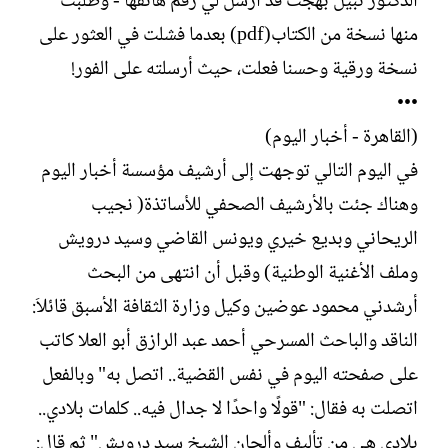
الدكتور نبيل بهجت قد أرسل لي رقم هاتفها - وطلبت
منها نسخة من الكتاب(pdf) بعدما فشلت في العثور على
نسخة ورقية وحسنا فعلت، حيث أرسلته على الفور!
•••
(القاهرة - أخبار اليوم)
في اليوم التالي توجهت إلى أرشيف مؤسسة أخبار اليوم
وهناك جئت بالأرشيف الصحفي للأساتذة( نجيب
الريحاني وبديع خيري ويونس القاضي وسيد درويش
وملف الأغنية الوطنية) وقبل أن انتهى من البحث
أرشدني محمود عوضين وكيل وزارة الثقافة الأسبق قائلاَ:
الناقد والباحث المسرحي أحمد عبد الرازق أبو العلا كاتب
على صفحته اليوم في نفس القضية.. اتصل به" وبالفعل
اتصلت به فقال: "قولًا واحدًا لا جدال فيه.. كلمات بلادي..
بلادي هي من تأليف وألحان الشيخ سيد درويش" ثم قال: