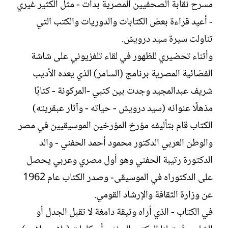
مسرح نقابة الصحفيين المصرية بدأت - مثل الكثير غيري
- أعيد قراءة بعض الكتابات والدوريات والكتب التي
تناولت سيرة سيد درويش.
وأثناء تحضيري للظهور في لقاء تلفزيوني على شاشة
الفضائية المصرية برنامج (السامر) الذي يعده الأديب
شريف عبدالمجيد وجدت بين كتبي -المركونة - كتابًا
مذهلًا عنوانه (سيد درويش - حياته - وآثار عبقريته)
الكتاب قام بتأليفه مؤرخ المؤرخين الموسيقيين في مصر
والوطن العربي الدكتور محمود أحمد الحفني - والد
الدكتورة رتيبة الحفني وهو أول مصري وعربي يحصل
على الدكتوراه في الموسيقى- وصدر الكتاب عام 1962
عن وزارة الثقافة والإرشاد القومي.
في الكتاب - الذي أراه وثيقة دامغة لا تقبل الجدل أو