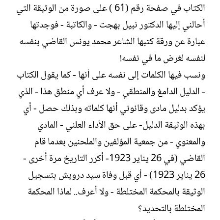
الكتاب في صفحة رقم (61 ) على صورة من الوثيقة التي
أحالني إليها الدكتور نبيل بهجت - والكاتبة - فوجدتها
عبارة عن ورقة كتبها الشاعر محمد يونس القاضي بنفسه
لنفسه لغرض ما في نفسه!
ونسب فيها الكلمات إلى نفسه على أنها - كما يقول الكتاب
- الدليل الدامغ والمنطقي - ولا عرف أي منطق هذا - الذي
يؤكد بدليل مادى وقانوني أنها كلماته وبذلك حصل - أي
بهذه الوثيقة الدليل- على حق الأداء العلني - المادي
والمعنوي - من جمعية المؤلفين والملحنين بعدما قام
القاضي (في 26 يناير 1923- أكرر التاريخ مرة أخرى -
26 يناير 1923) - أي قبل وفاة سيد درويش بتسجيل
الوثيقة بالمحكمة المختلطة - ولا أعرف.. لماذا المحكمة
المختلطة بالتحديد؟