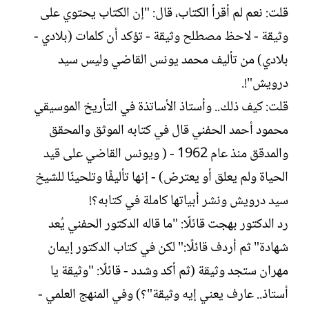
قلت: نعم لم أقرأ الكتاب، قال: "إن الكتاب يحتوي على
وثيقة - لاحظ مصطلح وثيقة - تؤكد أن كلمات (بلادي -
بلادي) من تأليف محمد يونس القاضي وليس سيد
درويش"!.
قلت: كيف ذلك.. وأستاذ الأساتذة في التأريخ الموسيقي
محمود أحمد الحفني قال في كتابه الموثق والمحقق
والمدقق منذ عام 1962 - ( ويونس القاضي على قيد
الحياة ولم يعلق أو يعترض) - إنها تأليفًا وتلحينًا للشيخ
سيد درويش ونشر أبياتها كاملة في كتابه؟!
رد الدكتور بهجت قائلًا: "ما قاله الدكتور الحفني يُعد
شهادة" ثم أردف قائلًا:" لكن في كتاب الدكتور إيمان
مهران ستجد وثيقة (ثم أكد وشدد - قائلًا: "وثيقة يا
أستاذ.. عارف يعني إيه وثيقة"؟) وفي المنهج العلمي -