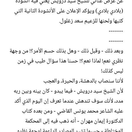
عن عرض غنائي للشيخ سيد درويش يغني فيه أنشودة
(بلادي بلادي) ويؤكد الإعلان على الأنشودة الثانية التي
كتبها ولحنها للزعيم سعد زغلول.
-------
-------
وبعد ذلك - وقبل ذلك - وهل بذلك حسم الأمر؟! من وجهة
نظري نعم! لماذا نعم؟! حسنا هذا سؤال طيب في زمن
ليس كذلك!
لأننا سنصاب بالدهشة، والحيرة، والعجب
لأن الشيخ سيد درويش - فيما يبدو - كان بينه وبين ربه
مدد، لأنك سوف تندهش عندما تعرف إن اليوم الذي أكد
عليه الشاعر محمد يونس القاضي - ومن بعده كتاب
الدكتورة إيمان مهران - أنه ذهب فيه إلى المحكمة
المختلطة - حسبما تشير المصادر الداعمة لوجهة نظره