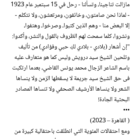
مازالت تناجينا، وتسألنا - رحل في 15 سبتمبر عام 1923
- لماذا نحن صامتون، وخائفون، ومرتعشون، ولا نتكلم -
إلا البعض منا - وهم الذين كتبوا، وصرخوا، وهتفوا،
ونشروا، كلما سمحت لهم الظروف بالقول والنشر، وأكدوا:
"إن أشعار (بلادي - بلادي لكِ حبي وفؤادي) من تأليف
وتلحين الشيخ سيد درويش وليس كما هو متعارف عليه
باسم الشاعر الزجال محمد يونس القاضي، بعدما ارتكبت
فى حق الشيخ سيد جريمة لا يسقطها الزمن ولا ينساها
الشعر ولا ينساها الأرشيف الصحفي ولا تنساها المصادر
البحثية الجادة!
•••
( القاهرة – 2023)
ومع احتفالات المئوية التي انطلقت باحتفالية كبيرة من