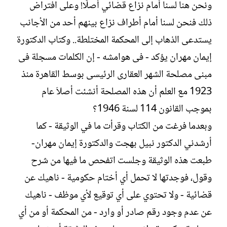
ونحن هنا لسنا أمام نزاع قضائي أصلًا! وعلى افتراض
ذلك فنحن لسنا أمام أطراف نزاع بينهم أحد من الأجانب
يستدعى الذهاب إلى المحكمة المختلطة.. وكتاب الدكتورة
إيمان مهران يؤكد - فى هوامشه - إن الكلمات مسجلة فى
مبنى مصلحة الشهر العقارى الرئيسى بوسط القاهرة منذ
1923 مع العلم أن هذه المصلحة أنشئت أصلاَ عام
بموجب القانون 114 لسنة 1946؟
وبعدما فرغت من الكتاب وقرأت ما في الوثيقة - كما
أرشدني الدكتور نبيل بهجت والدكتورة إيمان مهران-
طبعت هذه الوثيقة وجلست اتفحص ما فيها من شرح
وقول، فوجدتها لا تحمل أي أختام حكومية - ناهيك عن
قضائية - ولا تحتوي على أي توقيع لأي موظف - ناهيك
عن عدم وجود رقم صادر أو وارد - من المحكمة أو من أي