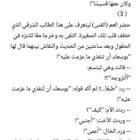
وكان عمها قسيسًا"!
《 3》
حضر العم (القس) ليتعرف على هذا الطالب الشرقي الذي
خطف قلب تلك الصغيرة. التقى به وخرجا معًا للتنزه في
الحقول وبعد ساعتين من الحديث والنقاش بينهما قال لها:
"بوسعك أن تنفذي ما عزمت عليه"!
-- قالت وهي تبتسم:
"أأتزوجه"؟!
-- رد: "طبعًا...!! ثم أكد قوله: "بوسعك أن تُنفذي ما عزمتِ
عليه"!
-- ردت الأم: "كيف"؟
-- وردت الأخت: "أجنبي"!
-- ورد الخال: "أعمى"!