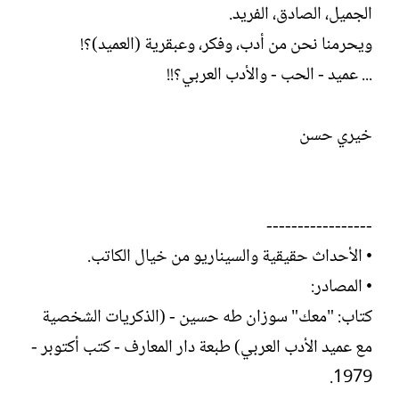
الجميل، الصادق، الفريد.
ويحرمنا نحن من أدب، وفكر، وعبقرية (العميد)؟!
... عميد - الحب - والأدب العربي؟!!
خيري حسن
-----------------
• الأحداث حقيقية والسيناريو من خيال الكاتب.
• المصادر:
كتاب: "معك" سوزان طه حسين - (الذكريات الشخصية
مع عميد الأدب العربي) طبعة دار المعارف - كتب أكتوبر -
1979.