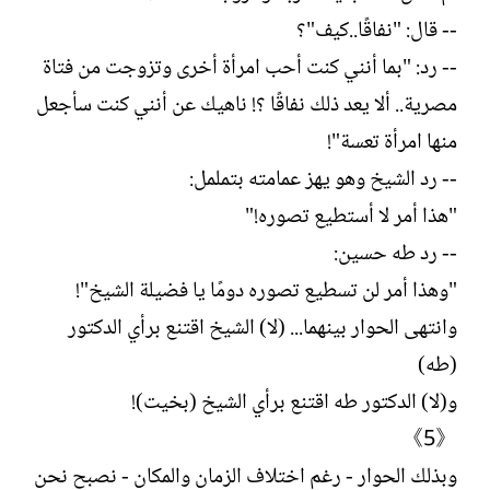
-- قال: "نفاقًا..كيف"؟
-- رد: "بما أنني كنت أحب امرأة أخرى وتزوجت من فتاة
مصرية.. ألا يعد ذلك نفاقًا ؟! ناهيك عن أنني كنت سأجعل
منها امرأة تعسة"!
-- رد الشيخ وهو يهز عمامته بتململ:
"هذا أمر لا أستطيع تصوره!"
-- رد طه حسين:
"وهذا أمر لن تسطيع تصوره دومًا يا فضيلة الشيخ"!
وانتهى الحوار بينهما... (لا) الشيخ اقتنع برأي الدكتور
(طه)
و(لا) الدكتور طه اقتنع برأي الشيخ (بخيت)!
《5》
وبذلك الحوار - رغم اختلاف الزمان والمكان - نصبح نحن