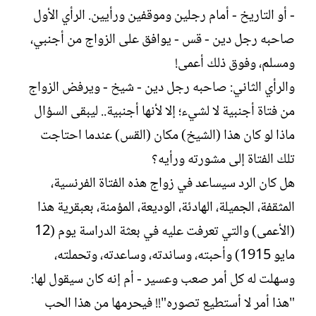
- أو التاريخ - أمام رجلين وموقفين ورأيين. الرأي الأول
صاحبه رجل دين - قس - يوافق على الزواج من أجنبي،
ومسلم، وفوق ذلك أعمى!
والرأي الثاني: صاحبه رجل دين - شيخ - ويرفض الزواج
من فتاة أجنبية لا لشيء؛ إلا لأنها أجنبية.. ليبقى السؤال
ماذا لو كان هذا (الشيخ) مكان (القس) عندما احتاجت
تلك الفتاة إلى مشورته ورأيه؟
هل كان الرد سيساعد في زواج هذه الفتاة الفرنسية،
المثقفة، الجميلة، الهادئة، الوديعة، المؤمنة، بعبقرية هذا
(الأعمى) والتي تعرفت عليه في بعثة الدراسة يوم (12
مايو 1915) وأحبته، وساندته، وساعدته، وتحملته،
وسهلت له كل أمر صعب وعسير - أم إنه كان سيقول لها:
"هذا أمر لا أستطيع تصوره"!! فيحرمها من هذا الحب