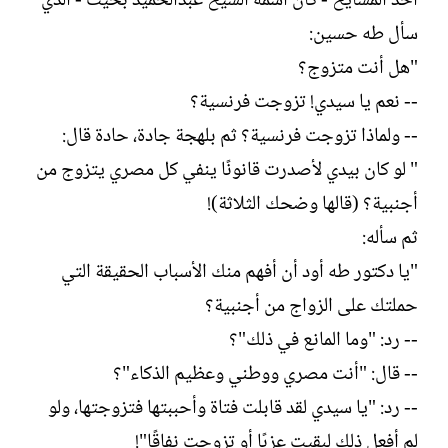
أحد المشايخ - كان اسمه الشيخ عبدالحميد بخيت - الذي
سأل طه حسين:
"هل أنت متزوج؟
-- نعم يا سيدي! تزوجت فرنسية؟
-- ولماذا تزوجت فرنسية؟ ثم بلهجة جادة، حادة قال:
" لو كان بيدي لأصدرت قانونًا ينفي كل مصري يتزوج من
أجنبية؟ (قالها وضحك الثلاثة)!
ثم سأله:
"يا دكتور طه أود أن أفهم منك الأسباب الحقيقة التي
حملتك على الزواج من أجنبية؟
-- رد: "وما المانع في ذلك"؟
-- قال: "أنت مصري ووطني وعظيم الذكاء"؟
-- رد: "يا سيدي لقد قابلت فتاة وأحببتها فتزوجتها، ولو
لم أفعل ذلك لبقيت عزبًا أو تزوجت نفاقًا"!