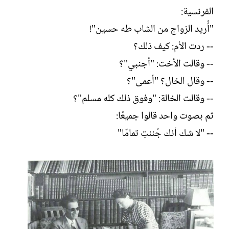
ل
الفرنسية:
إ
ن
"أُريد الزواج من الشاب طه حسين"!
ش
-- ردت الأم: كيف ذلك؟
ا
ء
-- وقالت الأخت: "أجنبي"؟
-- وقال الخال؟ "أعمى"؟
-- وقالت الخالة: "وفوق ذلك كله مسلم"؟
ثم بصوت واحد قالوا جميعًا:
-- "لا شك أنك جُننتِ تمامًا"