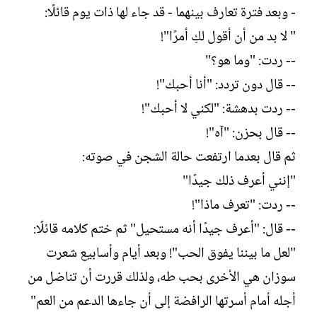
- وبعد فترة تعارف بينهما - قد جاء لها ذات يوم قائلًا:
" لا بد من أن أقول لكِ أمرًا"!
-- ردت: "وما هو؟"
-- قال دون تردد: "أنا أحبك"!
-- ردت بدهشة: "لكني لا أحبك"!
-- قال بحزن: "آه"!
ثم قال بعدما ارتفعت حالة الشجن في صوته:
"إنني أعرف ذلك جيدًا"
-- ردت: "تعرف ماذا"!
-- قال: "أعرف جيدًا أنه مستحيل" ثم ختم كلامه قائلًا:
"لعل ما بيننا يفوق الحب"! وبعد أيام وأسابيع شعرت
سوزان هي الأخرى بحب طه، ولذلك قررت أن تناضل من
أجله أمام أسرتها الرافضة إلى أن جاءها الدعم من العم"