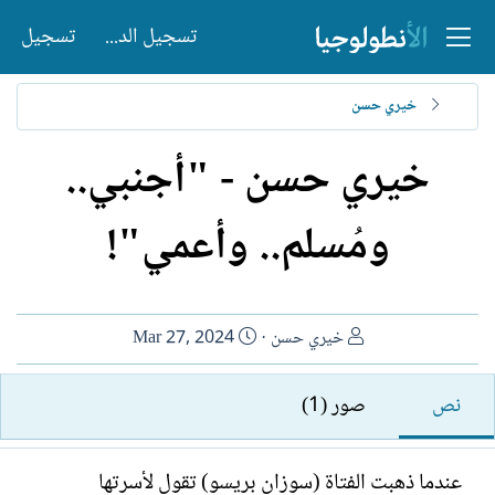
تسجيل الدخول
تسجيل
خيري حسن
خيري حسن - "أجنبي..
ومُسلم.. وأعمي"!
ا
ت
خيري حسن
Mar 27, 2024
ل
ا
ك
ر
نص
صور (1)
ا
ي
ت
خ
ب
ا
عندما ذهبت الفتاة (سوزان بريسو) تقول لأسرتها