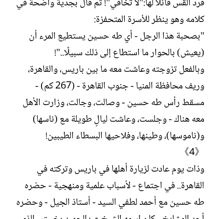
فرد القس قائلاً لها:"لا تخافي"! ثم قال بجدية واضحة في
كلامه وهو ينظر للأسرة المتحفزة:
"بصحبة هذا الرجل - أي طه حسين يستطيع المرء أن
(يعيش) بالحوار ما استطاع إلى ذلك سبيلًا.."!
وبالفعل تزوجته وعاشت معه ما بين باريس، والقاهرة،
وريف محافظة المنيا - جنوب القاهرة - (267 كم) -
مسقط رأس طه حسين - وصالت، وجالت، وزارت الأهل
معه هناك - وجلست، وعاشت ليالٍ طويلة مع (ناسها)
و(ناموسها)، وطينها، وفلاحيها البسطاء الطيبين!
《4》
وذات يوم عادت لزيارة أهلها في باريس وتركته في
القاهرة.. في اجتماع - لأسباب علمية ومنهجية - حضره
طه حسين مع أحمد لطفي السيد - أستاذ الجيل - وحضره