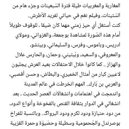
المغاربة والمغربيات طيلة فترة السّبعينات وجزء هام من
السّتينات، وفيلم نغم في حياتي لفريد الأطرش..
كنت أستغل أي حيز زمني مهما كان ضيقا ، للوقوف طويلاً
أمام هذه الصّورة لمشاهدة بوجمعة، والغزواني، ومولاي
ادريس، وباموس، وفرس، والسليماني، وبيتشو،
والمعروفي، والسعيد، وبّيتيني، وحمان، والحارس علال
والهزاز .. كما كانوا خلال الاحتفالات بعيد العرش يجلبون
لاعبين كبار من أمثال الخميري، والبطاش، وحسن أقصبي،
والعربي بن بّارك.. المهم انخرطت في عالم المدينة
واندمجت في اهتمامات وانشغالاَت العصر الحديث ، بعد
انشغالي في الدوار بثقافة القنص بالفخوخة وأنواع الدود،
من دود حنبازة ودود لكرم ودود البرواگ.. وبالنسبة للفراخ
بوصرندل والجّحمومية وسطيلة وحصَيوّة وحمرة القزيبة