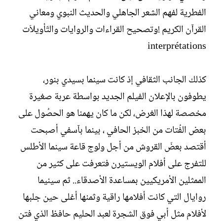
الفطرية لفهم الشعر الجاهلي والحديث النبوي ومعاني
القرآن الكريم !وتصحيح القراءات والروايات والتّأويلاَت
interprétations
كذلك الجانب الثقافي إذ كانت سينما بسيدي بنور،
يطوفون بالإعلان الفيلم الجديد بواسطة عربة صغيرة
مخصصة لهذا الغرض، لكن ما كان يهمنا هو الحصُول على
بعض الفُتات من الخبز الحافي ، بينما بآسفي أصبحت
أقتصد بعضَ القروش من أجل ولوج قاعة سينما الأطلس
للتفرج على أفلام الويستيرن فتعرفت على كثير من
الممثلين الأمريكيين بمساعدة الأصدقاء.. ثم سينيما
روايال التي كانت أفلامها راقية وثمنها أغلى حين جلبها
لأفلام مثل أبي فوق الشجرة لعبد الحليم حافظ الذي فتن