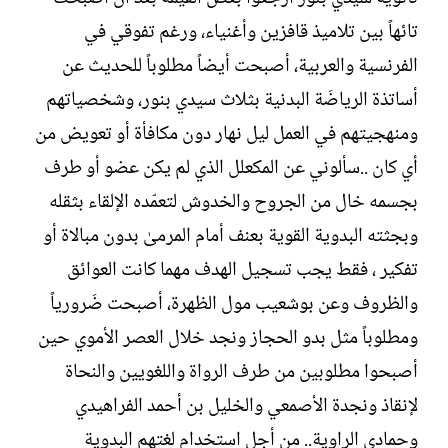
تائهاً بين تلاميذ قافزين وأغنياء، ورغم تفوقي في
الفرنسية والعربية، أصبحت أيضاً مطلوباً للحديث عن
أساتذة الرياضَة البدنية بثلاث سيدي بنور، وشخصياتهم
ومنهجيتهم في العمل ليل نهار دون مكافأة أو تعويض من
أي كان ..سألوني عن المكعلل الذي لم يكن عضو أو طرف
بجسمه خال من الجروح والخدوش لتعمّده الإلقاء بثقله
وبجثته البدوية القوية بعنف أمام المرمىٰ بدون مبالاة أو
تفكير ، فقط يجب تسجيل الهدف مهما كانت العوائق
والظروف وعن بوشعيب مول الظهرة، أصبحت ضَرورياً
ومطلوباً مثل بدو الحجاز ونجد خلال العصر الأموي حين
أصبحوا مطلوبين من طرف الرواة واللغويين والنحاة
لإنقاذ ونجدة الأصمعي والخليل بن أحمد الفراهيدي
وحمادي الراوية.. من أجل استخدام لغتهم البدوية