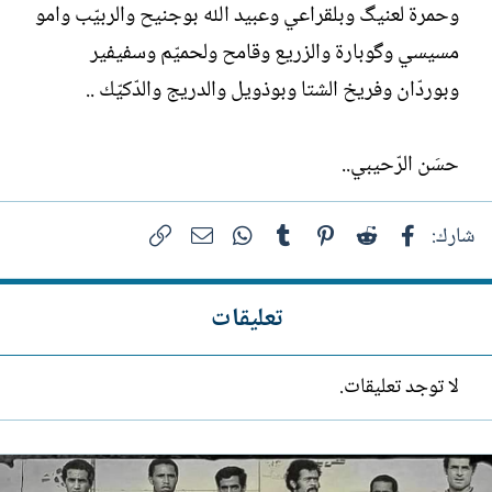
وحمرة لعنيگ وبلقراعي وعبيد الله بوجنيح والربيّب وامو
مسيسي وگوبارة والزريع وقامح ولحميّم وسفيفير
وبوردّان وفريخ الشتا وبوذويل والدريج والدّكيّك ..
حسَن الرّحيبي..
فيسبوك
Reddit
Pinterest
Tumblr
WhatsApp
الرابط
البريد الإلكتروني
شارك:
تعليقات
لا توجد تعليقات.