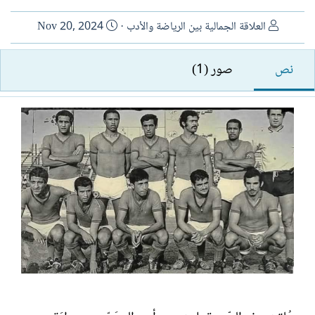
ا
ت
العلاقة الجمالية بين الرياضة والأدب
Nov 20, 2024
ل
ا
ك
ر
نص
صور (1)
ا
ي
ت
خ
ب
ا
ل
إ
ن
ش
ا
ء