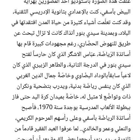
عُلقت هذه الصّورة باستوديو أحد المصَوّرين بهرايَة
البيض بآسفي، كنت بالإعدادي بثانوية الإدريسي التّقنية،
وقد كنت تعلّمت أشياء كثيرة من حياة المدن افتقدتها في
البلاد، وبمدينة سيدي بنور آنذاك كانت لا تزال تبحث عن
طريق للنهوض الحضَاري، رغم مجهودات كبيرة قام بها
أساتذة الرّياضَة، عبّاس الاشگر الذي كان حارساً لفتح
سيدي بنور في الدرجة الثانية، والطاهر الزبيري الذي كان
لاعباً سابقاًبالوداد البضَاوي وخاصّةً جمال الدين الغربي
الذي كان ينفس رياضَة بدنية، ويدرب بتضحية ونكران
ذات وتواضُع لا مثيل له، خاصّةً بميدان كرة اليد حتى فاز
ببطولة الألعاب المدرسية بوجدة سنة 1970، فأصبح
أساتذة الرياضَة بآسفي وعلى رأسهم المرحوم الكريمي،
والنملي وعمر والخالدي.. لما عرفوا العبد الفقير قادماً من
ثانوية سيدي بنور أرجعوا بعض القيمة بعد أن أصبحت