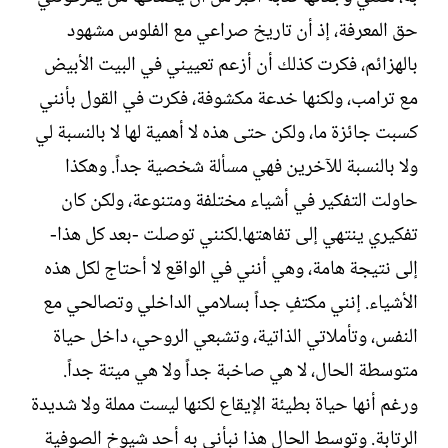
ش
حق المعرفة، إذ أن تاريخ صراعي مع الفلوس مشهود
ا
ء
بالهزائم، فكرت كذلك أن أزعم تعييني في البيت الأبيض
مع ترامب، ولكنها خدعة مكشوفة، فكرت في القول بأنني
كسبت جائزة ما، ولكن حتى هذه لا أهمية لها لا بالنسبة لي
ولا بالنسبة للآخرين فهي مسألة شخصية جداً. وهكذا
حاولت التفكير في أشياء مختلفة ومتنوعة، ولكن كان
تفكيري ينتهي إلى تفاهتها.لكنني توصلت -بعد كل هذا-
إلى نتيجة هامة، وهي أنني في الواقع لا أحتاج لكل هذه
الأشياء. إنني مكتفٍ جداً بسلامي الداخلي وتصالحي مع
النفس، وتأملاتي الذاتية، وتشبعي الروحي، داخل حياة
متوسطة الحال، لا هي صاخبة جداً ولا هي ميتة جداً.
ورغم أنها حياة بطيئة الإيقاع لكنها ليست مملة ولا شديدة
الرتابة. وتوسط الحال هذا نبأني به أحد شيوخ الصوفية