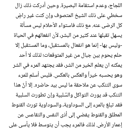
اللجاج، وعدم استقامة البصيرة. وحين أدركت ذلك زال
سخطي على ذلك الشيخ المتصوف وإن كنت غير راضٍ
كل الرضى عنه. مع ذلك فاستواء الأحلام ليس مسألة
يسهل تقبلها عند كثير من البشر، لأن انفعالهم في الحياة
-وليس بها- إنما هو انفعال بالمستقبل، وما المستقبل إلا
حلم يحوم بين جبال من غير المتوقعات؛ لذلك لا أحد
يمكنه ان يعلم الخير من الشر، فقد يجتهد المرء في الشر
وهو يحسبه خيراً والعكس بالعكس. فليس أسلم للمرء
سوى التنكب عن ملاحقة ما ليس بيد حاضره. إلا أنَّ هذا
التنكب قد يورث التواكل والسِّلبية وإن تطورت السلبية
فقد تبلغ بالمرء إلى السوداوية، والسوداوية تورث القنوط
المطلق والقنوط يفضي إلى أذى النفس والتقاعس عن
إعمار الأرض. لذلك فالمرء يجب أن يتوسط فلا يأسى على