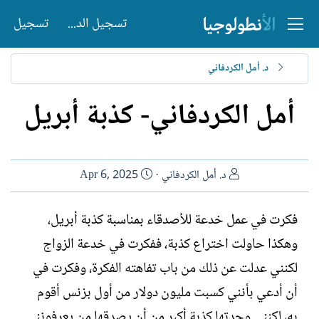
تسجيل الدخول
تسجيل
د. أمل الكردفاني
أمل الكردفاني- كذبة أبريل
ا
ت
د. أمل الكردفاني
Apr 6, 2025
ل
ا
ك
ر
فكرت في عمل خدعة للأصدقاء بمناسبة كذبة أبريل،
ا
ي
وهكذا حاولت اختراع كذبة، ففكرت في خدعة الزواج
ت
خ
ب
ا
لكنني عدلت عن ذلك من باب تفاهته الفكرة، وفكرت في
ل
أن أدعي بأنني كسبت مليون دولار من أول بزنس أقوم
إ
ن
به، لكنني وجدتها كذبة أكبر من أن يصدقها من يعرفونني