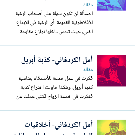
في صحة الاسماء المنقوشة على...
مقالة
المسألة لن تكون سهلة على أصحاب الرغبة
الأفلاطونية القديمة، أي الرغبة في الإبداع
الفني، حيث تندس داخلها نوازع مقاومة
القصور الإنساني. فما لاحظته على الذكاء
الاصطناعي أنه يتفوق بدون شك على البشر
أمل الكردفاني- كذبة أبريل
من هذه الناحية، خاصة في الرسم
والموسيقى. أما الأدب فإن مشوار الذكاء
مقالة
الاصطناعي فيه طويل قليلاً، والسبب...
فكرت في عمل خدعة للأصدقاء بمناسبة
كذبة أبريل، وهكذا حاولت اختراع كذبة،
ففكرت في خدعة الزواج لكنني عدلت عن
ذلك من باب تفاهته الفكرة، وفكرت في أن
أدعي بأنني كسبت مليون دولار من أول بزنس
أمل الكردفاني- أخلاقيات
أقوم به، لكنني وجدتها كذبة أكبر من أن
يصدقها من يعرفونني حق المعرفة، إذ أن