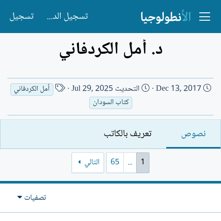
تسجيل الدخول
تسجيل
د. أمل الكردفاني
ت
ا
Dec 13, 2017
التحديث
Jul 29, 2025
أمل الكردفاني
ا
س
كتاب السودان
ر
م
ي
ا
نصوص
تعريف بالكاتب
خ
ل
ا
ك
ل
ا
1
...
65
التالي
إ
ت
ن
ب
ش
تصفيات
ا
ء