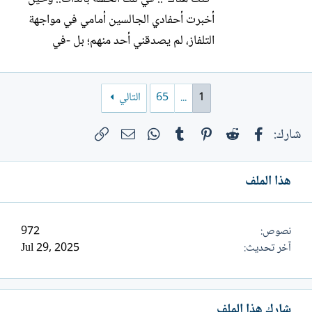
أخبرت أحفادي الجالسين أمامي في مواجهة
التلفاز، لم يصدقني أحد منهم؛ بل -في
الواقع- لم يكترثوا لحديثي. لقد كان المصور
يسلط عدسته على الفتيات الجميلات. ولكنني
1
...
65
التالي
كنت هناك.. نعم.. كانت زيارة عابرة لمطرب
يوناني اشتهر قبل ستين عاماً وارتفع صداه
فيسبوك
Reddit
Pinterest
Tumblr
WhatsApp
الرابط
البريد الإلكتروني
شارك:
في كل العالم بأغنية...
هذا الملف
نصوص
972
آخر تحديث
Jul 29, 2025
شارك هذا الملف