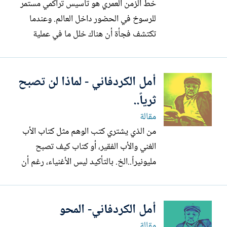
خط الزمن العمري هو تأسيس تراكمي مستمر
للرسوخ في الحضور داخل العالم. وعندما
تكتشف فجأة أن هناك خلل ما في عملية
التأسيس، فإن رسوخك يهتز ويرتبك، لأن
نقطة الصفر بعد الميلاد ليست نقطة صفر. بل
أمل الكردفاني - لماذا لن تصبح
ما وراء الصفر. شاهدت تمثيلية رائعة كان
بطلها الفنان الكبير نبيل الحلفاوي، عن شخص
ثرياً..
أرسل قصيدته إلى احدى الصحف،...
مقالة
من الذي يشتري كتب الوهم مثل كتاب الأب
الغني والأب الفقير، أو كتاب كيف تصبح
مليونيراً..الخ. بالتأكيد ليس الأغنياء، رغم أن
هناك توجهات تسويقية قد يكون أحد أعمدتها
هم الأثرياء، يقول شخص كبيل غيتس أنه قرأ
أمل الكردفاني- المحو
أحد هذه الأنواع من الكتب، وأعتقد أنه لم
يكن صادقاُ أو كان صادقاً ولكن ليس ليصبح
مقالة