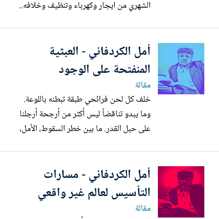
الشهري من ايجار وكهرباء وتنظيف وخلافه..
بالإضافة إلى أعمال مكتبية متعددة ظللت
أؤجلها منذ فترة، ومعها تمارين البيانو التي لم
أمل الكردفاني - العبثية
أمارسها منذ وقت طويل، هناك أيضاً أعمال
محاسبية تنتظر، وغير ذلك الكثير، دون
المنفتحة على الوجود
إمكانية وضعها في...
مقالة
خلف كل لحن فرائحي طبقة تبطنه باللوعة.
وما يبدو تناقضاً ليس أكثر من أرجحة أرجلنا
على حبل القدر. ما بين خطر السقوط، الأمل،
التوغل في المغامرة الكبرى، وعدم القدرة على
التراجع، الماضي والحاضر والمجهول المتخفي
أمل الكردفاني - مسارات
في آخر الحبل. وهنا تنفتح العبثية على
الوجود، ليس بمفهوم الفلسفة الصلدة لسارتر،
التأسيس لعالم غير واقعي
بل بمفهوم...
مقالة