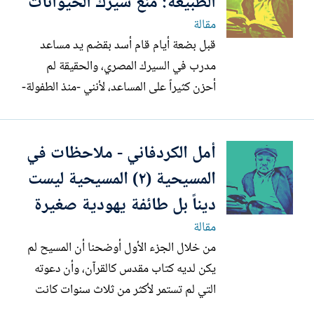
الطبيعة: منع سيرك الحيوانات
تاريخ صراعي مع الفلوس مشهود بالهزائم،...
مقالة
قبل بضعة أيام قام أسد بقضم يد مساعد
مدرب في السيرك المصري، والحقيقة لم
أحزن كثيراً على المساعد، لأنني -منذ الطفولة-
حين أرى سيرك الحيوانات أشعر بأن
الحيوانات تتعرض للإساءة البالغة، وخاصة
أمل الكردفاني - ملاحظات في
تلك الحيوانات الضعيفة كالحمير والغزلان
والطيور..الخ. ولو أننا عدنا بالزمن إلى الوراء
المسيحية (٢) المسيحية ليست
حين كانت أوروبا تأتي...
ديناً بل طائفة يهودية صغيرة
مقالة
من خلال الجزء الأول أوضحنا أن المسيح لم
يكن لديه كتاب مقدس كالقرآن، وأن دعوته
التي لم تستمر لأكثر من ثلاث سنوات كانت
مقتصرة على اليهود فقط، ثم انه ونتيجة