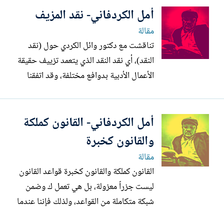
أمل الكردفاني- نقد المزيف
مقالة
تناقشت مع دكتور وائل الكردي حول (نقد
النقد)، أي نقد النقد الذي يتعمد تزييف حقيقة
الأعمال الأدبية بدوافع مختلفة، وقد اتفقنا
على تأسيس موقع لنقد النقد، غير أن ضغط
العمل قد أجل هذا المشروع الهام. وفي
أمل الكردفاني- القانون كملكة
الفيس بوك ووسائل التواصل الأخرى انشغل
البعض بنقد المزيف، المزيف من الفن، والأدب،
والقانون كخبرة
وخلافه حيث احتشد...
مقالة
القانون كملكة والقانون كخبرة قواعد القانون
ليست جزراً معزولة، بل هي تعمل ك وضمن
شبكة متكاملة من القواعد، ولذلك فإننا عندما
نقرأ مقدمة سن أي قانون من قبل سلطة