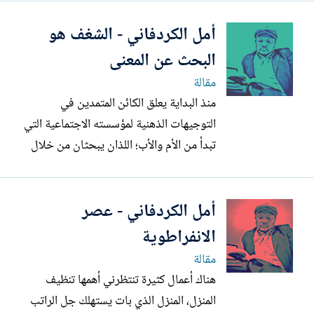
التشريع، سنجد أنها تبدأ بجمل تؤكد الإطلاع
أمل الكردفاني - الشغف هو
على عدة قوانين أخرى؛ فنجد مثلاً: (بعد
الإطلاع على الدستور وبعد الاطلاع على
البحث عن المعنى
القانون المدني، وبعد...
مقالة
منذ البداية يعلق الكائن المتمدين في
التوجيهات الذهنية لمؤسسته الاجتماعية التي
تبدأ من الأم والأب؛ اللذان يبحثان من خلال
الطفل عن معنى لوجودهما العبثي، فيجتهدان
لوضع خطة لمسار طويل ينتهي -كما
أمل الكردفاني - عصر
يتصوران- لغاية كبرى. في الغالب تبوء تلك
الخطط بالفشل الذريع، وينتهي الأمر بالإنسان
الانفراطوية
(الذي كان طفلاً يوماً)...
مقالة
هناك أعمال كثيرة تنتظرني أهمها تنظيف
المنزل، المنزل الذي بات يستهلك جل الراتب