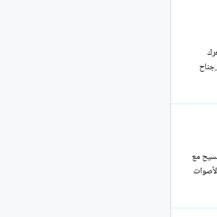
ق ثغرك
_جناح
لمسيح مع
سان الأصوات