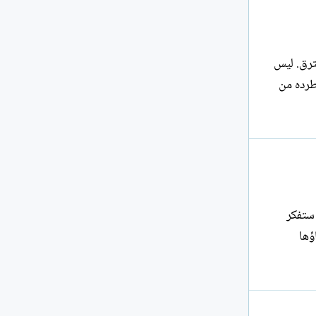
ترق. ليس
طرده من
 ستفكر
 استدعاؤها