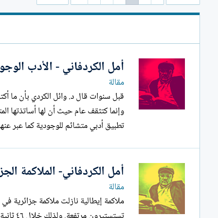
ل
إ
ن
ش
ا
ء
أمل الكردفاني - الأدب الوجو
مقالة
قبل سنوات قال د. وائل الكردي بأن ما أكتبه
وإنما كتثقف عام حيث أن لها أساتذتها ال
تطبيق أدبي متشائم للوجودية كما عبر عنها 
أمل الكردفاني- الملاكمة الجز
مقالة
ملاكمة إيطالية نازلت ملاكمة جزائرية في او
تستستير