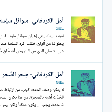
أمل الكردفاني- سوائل سلِسة
مقالة
لعبة بسيطة وهي إهراق سوائل ملونة فوق دو
يحلو لنا من ألوان. ظللت أكره السلطة منذ
على الإنسان الذي من المفروض أنه خُلق ح
أمل الكردفاني- سِحر السِّحر
مقالة
لا يمكن وصف الحدث كجزء من ارتباطات شب
للحَدَث أشبه بالمعجزة. من هنا يكون السح
فالحدث يجب أن يكون ممكناً ولكن ليس محق