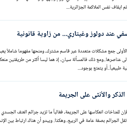
تم ايقاف نفس الملاكمة الجزائرية...
سفي عند دولوز وغيتاري... من زاوية قانونية
الأولى جمع مشكلات متعددة عبر قاسم مشترك، ومنحها مفهوما شاملاً يعبر 
لى عناصرها..ومع ذلك فالمسألة سيان، إذ هما ليسا أكثر من طريقتين منعك
 طبيعياً..أو يتمتع بوجود...
الذكر والأنثى على الجريمة
سب علماء علم الإجرام criminology فإن للمناخات انعكاسها على الجريمة، فغالباً ما تزيد جرائم العنف الجسد
ل الجرائم بصفة عامة في الربيع، وهكذا. ويبدو أن هناك ارتباط بين الإن