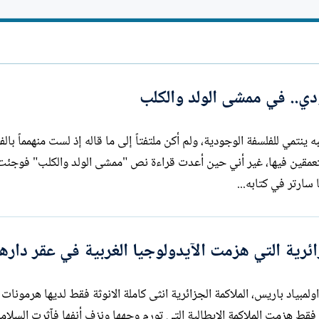
ا
ت
ب
دي.. في ممشى الولد والكلب
 ينتمي للفلسفة الوجودية، ولم أكن ملتفتاً إلى ما قاله إذ لست منهمماً بال
متعمقين فيها، غير أني حين أعدت قراءة نص "ممشى الولد والكلب" فوجئت 
سارتر في كتابه...
ائرية التي هزمت الآيدولوجيا الغربية في عقر دارها
لمبياد باريس، الملاكمة الجزائرية انثى كاملة الانوثة فقط لديها هرمونات
ون مرتفعة. ولذلك خلال ٤٦ ثانية فقط هزمت الملاكمة الإيطالية التي تورم وجهها ونزف أنفها فآثرت الس