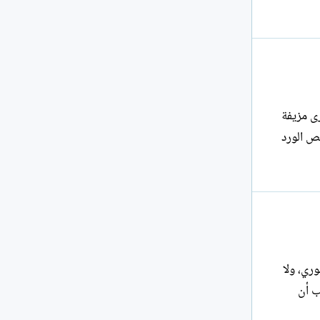
رى مزيفة
يص الورد
ري، ولا
ب أن