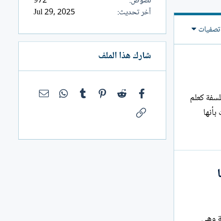
نصوص
972
آخر تحديث
Jul 29, 2025
تصفيات
شارك هذا الملف
فيسبوك
Reddit
Pinterest
Tumblr
WhatsApp
البريد الإلك
فلسفة كعلم
الرابط
بأنها
لامة وهي