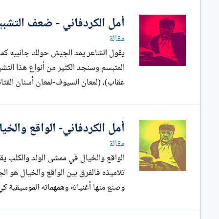
أمل الكردفاني - ضعف التشبيه
مقالة
المتبسم وسنجد الكثير من أنواع هذا
عقاب)، (لمعان السيوف-لمعان أسنان الفتاة
أمل الكردفاني- الواقع والخيا
مقالة
الواقع والخيال في ممشى الول
وصنع منها أغنياته وهمهماته الموسيقية كي