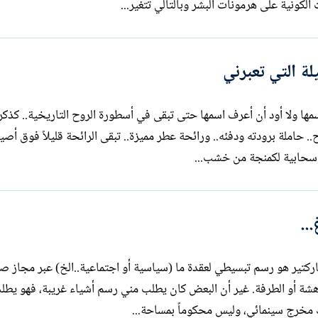
لكونية على هرمونات البشر وبالتالي تتغير...
لة التي تعبرني
 اسمها ولا أود أن أعرف اسمها حتى تبقى في أسطورة الروح التاريخية.. كذك
. حاملة برودته ودفئه.. ورائحة عطر مميزة.. تبقى الرائحة قليلاً فوق أص
 سحابية لكمنجة من خشب...
..
اركتير هو رسم تبسيطي لعقدة ما (سياسية أو اجتماعية..الخ) عبر مجاز صو
دهشة أو الطرفة. غير أن البعض كان يطلب مني رسم أشياء غريبة، فهو يطل
ك مخرج سينمائي، وليس محكوماً بمساحة...