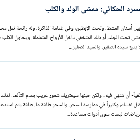
سرد الحكائي: ممشى الولد والكلب
ن أسنان المشط، وتحت الإبطين، وفي غمامة الذاكرة، وله رائحة نمل مح
عشى تحت الجلد. أو ذلك المتخفي داخل الأرواح المتململة. ويحاول الكلب 
 يتبع سيده الصغير. والسيد الصغير...
اً- أن تنتهي فيه.. ولكن حينها سيعتريك شعور غريب بعدم التآلف. لذلك
كثيراً في الهروب إلى الخلف، وأحياناً في قتل نفسك، وكثيراً في ممارسة السحر. والسحر طاقة ما، طاقة يتم
والرياضات ليست سوى أدوات مساعدة...