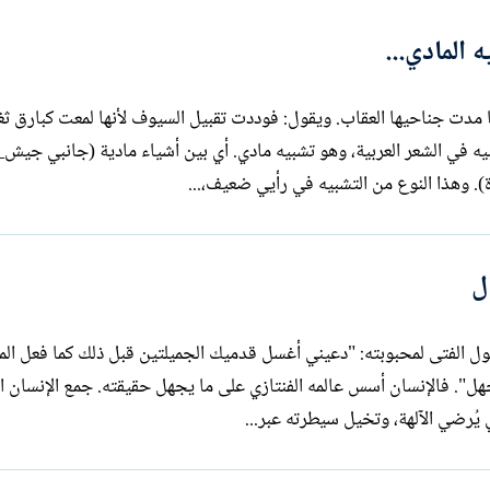
 المادي...
يقول الشاعر يمد الجيش حولك جانبيه كما مدت جناحيها العقاب. ويقول: فوددت تقبيل السيوف لأنها لمعت كبار
 التشبيه في الشعر العربية، وهو تشبيه مادي. أي بين أشياء مادية (جانبي جيش
). وهذا النوع من التشبيه في رأيي ضعيف،...
ل
د والكلب يقول الفتى لمحبوبته: "دعيني أغسل قدميك الجميلتين قبل ذلك كما فعل ا
تلاميذه فالفرق بين الواقع والخيال هو الجهل". فالإنسان أسس عالمه الفنتازي على ما يجهل حقيقته. جمع الإن
 يُرضي الآلهة، وتخيل سيطرته عبر...