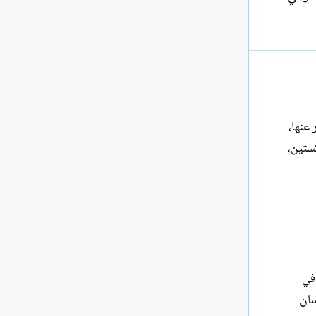
عنها،
ستين،
ي في
سان