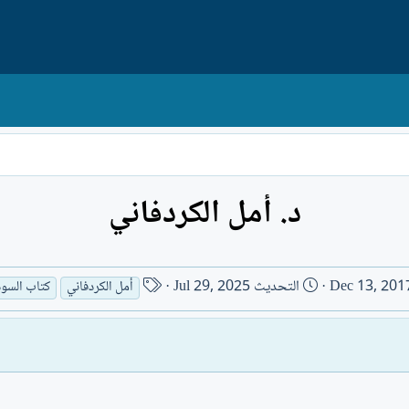
د. أمل الكردفاني
ا
Dec 13, 201
التحديث
Jul 29, 2025
أمل الكردفاني
كتاب السود
س
م
ا
ل
ك