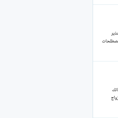
ذير
ه مصطلحات
اتك
واج