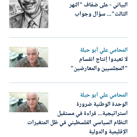
البياتي - على ضفاف "النهر
الثالث"... سؤال وجواب
المحامي علي أبو حبلة
لا تعيدوا إنتاج انقسام
"المجلسيين والمعارضين"
المحامي علي أبو حبلة
الوحدة الوطنية ضرورة
استراتيجية... قراءة في مستقبل
النظام السياسي الفلسطيني في ظل المتغيرات
الإقليمية والدولية