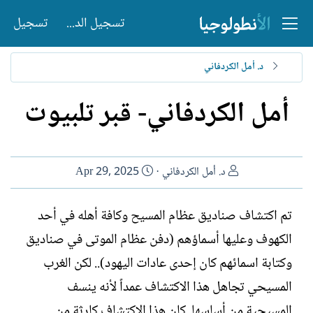
تسجيل الدخول
تسجيل
د. أمل الكردفاني
أمل الكردفاني- قبر تلبيوت
ا
ت
د. أمل الكردفاني
Apr 29, 2025
ل
ا
ك
ر
تم اكتشاف صناديق عظام المسيح وكافة أهله في أحد
ا
ي
الكهوف وعليها أسماؤهم (دفن عظام الموتى في صناديق
ت
خ
ب
ا
وكتابة اسمائهم كان إحدى عادات اليهود).. لكن الغرب
ل
المسيحي تجاهل هذا الاكتشاف عمداً لأنه ينسف
إ
ن
المسيحية من أساسها. كان هذا الاكتشاف كارثة من