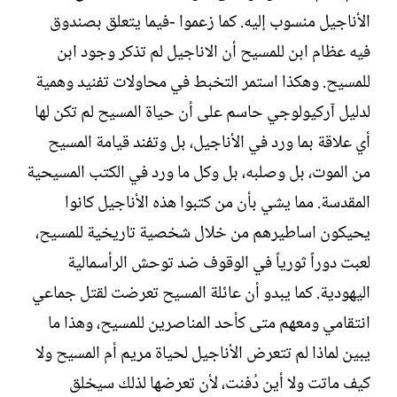
الأناجيل منسوب إليه. كما زعموا -فيما يتعلق بصندوق
فيه عظام ابن للمسيح أن الاناجيل لم تذكر وجود ابن
للمسيح. وهكذا استمر التخبط في محاولات تفنيد وهمية
لدليل آركيولوجي حاسم على أن حياة المسيح لم تكن لها
أي علاقة بما ورد في الأناجيل، بل وتفند قيامة المسيح
من الموت، بل وصلبه، بل وكل ما ورد في الكتب المسيحية
المقدسة. مما يشي بأن من كتبوا هذه الأناجيل كانوا
يحيكون اساطيرهم من خلال شخصية تاريخية للمسيح،
لعبت دوراً ثورياً في الوقوف ضد توحش الرأسمالية
اليهودية. كما يبدو أن عائلة المسيح تعرضت لقتل جماعي
انتقامي ومعهم متى كأحد المناصرين للمسيح، وهذا ما
يبين لماذا لم تتعرض الأناجيل لحياة مريم أم المسيح ولا
كيف ماتت ولا أين دُفنت، لأن تعرضها لذلك سيخلق