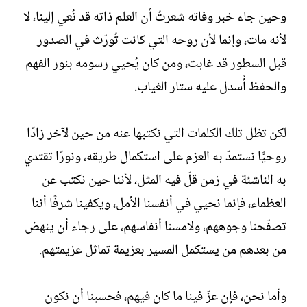
وحين جاء خبر وفاته شعرتُ أن العلم ذاته قد نُعي إلينا، لا
لأنه مات، وإنما لأن روحه التي كانت تُورّث في الصدور
قبل السطور قد غابت، ومن كان يُحيي رسومه بنور الفهم
والحفظ أُسدل عليه ستار الغياب.
لكن تظل تلك الكلمات التي نكتبها عنه من حين لآخر زادًا
روحيًّا نستمدّ به العزم على استكمال طريقه، ونورًا تقتدي
به الناشئة في زمن قلّ فيه المثل، لأننا حين نكتب عن
العظماء، فإنما نحيي في أنفسنا الأمل، ويكفينا شرفًا أننا
تصفّحنا وجوههم، ولامسنا أنفاسهم، على رجاء أن ينهض
من بعدهم من يستكمل المسير بعزيمة تماثل عزيمتهم.
وأما نحن، فإن عزّ فينا ما كان فيهم، فحسبنا أن نكون