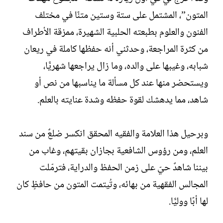
المتون”، المشتمل على ستة وستين متنًا في مختلف
الفنون والعلوم بطبعته الحلبية الشهيرة، ممزقة الأطراف
من كثرة المراجعة، وحدثني أنه حفظها كاملة في ريعان
شبابه، وغيبها على والده، وما زال يراجعها شهريًّا،
ويستحضر منها عند كل مسألة ما يناسبها من نص أو
شاهد، مما يدهشك لقوة حفظه وشدة عنايته بالعلم.
وبرحيل هذا العلامة والفقيه المحقق انكسر ضلعٌ من سند
العلم، ومن رؤوس الشافعية بجازان بقيتهم، وغاب من
بيننا شاهدٌ حيّ على زمن الحفظ والدراية، فترمّلت
المجالس الفقهية من بهائه، وتُيتمت المتون من حافظٍ كان
لها أبًا ووليًّا.