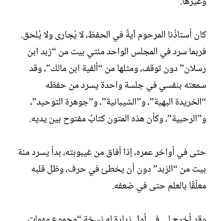
وغيرها.
كان أستاذُنا المرحوم آيةً في الحفظ، لا يُجارى ولا يُلحق.
فربما سرد في المجلس الواحد مئتي بيت من “زبد ابن
رسلان” دون توقف، ومثلها من “ألفية ابن مالك”، وقد
سمعته بنفسي في جلسة واحدة يسرد من حفظه
“الخريدة البهية”، و”الشيبانية”، و”جوهرة التوحيد”،
و”الرحبية”، وكأن هذه المتون كتابٌ مفتوح بين يديه.
حتى في أواخر عمره، إذا أفاق من غيبوبته، بدأ يسرد مئة
بيت من “الزبد” دون أن يخطئ في حرف، وظل قلبه
معلّقًا بالعلم حتى في ضعفه.
وقد أخرج لي في أول زيارة له نسخة “مجموع مهمات