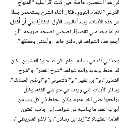
في هذا التقصير، خاصة حين كنت أقرأ عليه “المنهاج
الفرعي” للإمام النووي، فكان أثناء الشرح يستحضر جملة
من هذه الأبيات، ويبدأ بالبيت الأول انتظارًا مني أن أُكمل،
ثم لما وجد مني تقصيرًا، نصحني نصيحة صريحة: "أن
أجمع هذه الشواهد في دفتر خاص، وأعتني بحفظها".
وحدّثني أنه في شبابه –ولم يكن قد جاوز العشرين– كان
قد حفظ برعاية والده شواهد “شرح القطر”، و”شرح
الشذور”، و”ابن عقيل” و"الأشموني" و"أوضح المسالك"،
وسائر الأبيات التي وردت في حواشي الفقه، وظلّ
يراجعها حتى آخر عمره، وكان يحفظ في كل باب من
أبواب الفقه ما يناسبه من شواهد، إلى جانب المتون
العامة الفقهية؛ كـ”زبد ابن رسلان”، و”نظم العمريطي”،