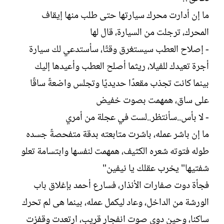
ش
ما إن أدارت محرك سيارتها حتى طلب منها إيقاف
ا
ء
المحرك، ترجلت من السيارة، قال لها
- إصلاح العطب سيستغرق وقتًا، سأستدعي لك سيارة
أجرة تعيدك للفيلا، ريثما أصلح العطب وأعيدها إليك
بينما كانت تجذب مقعدًا حديديًا وتجلس واضعةً ساقًا
على ساق، همهمت بصوت خفيض
- لا بأس..سأنتظر..لست في عجلة من أمري
ما إن باشر عمله، باشرت متابعته بدقة متفحصةً جسده
طوله فتوته شعره الكثيف، همهمت لنفسها وابتسامة تعلو
شفتيها" يخرب عقلك يا نيفين"
فجأة دوت صفارات الأنذار، فسارع أحمد بإغلاق باب
الورشة من الداخل، وعاد ليكمل عمله، بينما هى لم تحرك
ساكنا، وحين دوى صوت انفجار قريب، ارتعدت وقفزت