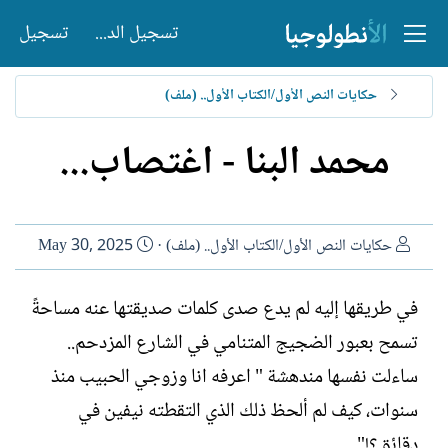
تسجيل الدخول
تسجيل
حكايات النص الأول/الكتاب الأول.. (ملف)
محمد البنا - اغتصاب...
ا
ت
حكايات النص الأول/الكتاب الأول.. (ملف)
May 30, 2025
ل
ا
ك
ر
في طريقها إليه لم يدع صدى كلمات صديقتها عنه مساحةً
ا
ي
تسمح بعبور الضجيج المتنامي في الشارع المزدحم..
ت
خ
ب
ا
ساءلت نفسها مندهشة " اعرفه انا وزوجي الحبيب منذ
ل
سنوات، كيف لم ألحظ ذلك الذي التقطته نيفين في
إ
ن
دقائق؟!"