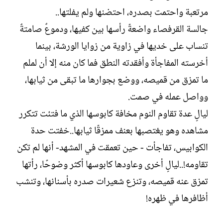
مرتعبة واحتمت بصدره، احتضنها ولم يفلتها..
جالسة القرفصاء واضعةً رأسها بين كفيها، ودموعٌ صامتةٌ
تنساب على خديها في زاوية من زوايا الورشة، بينما
أخرسته المفاجأة وأفقدته النطق فما كان منه إلا أن لملم
ما تمزق من قميصه، ووضع بجوارها ما تبقى من ثيابها،
وواصل عمله في صمت.
ليالٍ عدة تقاوم النوم مخافة كابوسها الذي ما فتئت تتكرر
مشاهده وهو يغتصبها بعنف ممزقًا ثيابها..خفتت حدة
الكوابيس، تفاجأت - حين تعمقت في المشهد- أنها لم تكن
تقاومه!..ليالٍ أخرى وعاودها كابوسها أكثر وضوحًا، رأتها
تمزق عنه قميصه، وتنزع شعيرات صدره بأسنانها، وتنشب
أظافرها في ظهره!