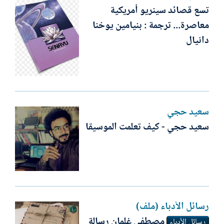
تسع قصائد سينريو أمريكية
معاصرة... ترجمة : بنيامين يوخنا
دانيال
سعيد حجي
سعيد حجي - كيف تعلمت الموسيقا
رسائل الأدباء (ملف)
مصطفى غلمان رسالة
رسائل الأدباء