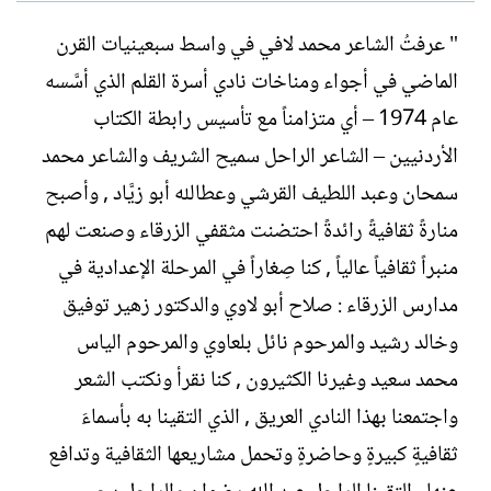
ل
ا
ك
ر
" عرفتُ الشاعر محمد لافي في واسط سبعينيات القرن
ا
ي
الماضي في أجواء ومناخات نادي أسرة القلم الذي أسَّسه
ت
خ
ب
ا
عام 1974 – أي متزامناً مع تأسيس رابطة الكتاب
ل
الأردنيين – الشاعر الراحل سميح الشريف والشاعر محمد
إ
ن
سمحان وعبد اللطيف القرشي وعطالله أبو زيَّاد , وأصبح
ش
منارةً ثقافيةً رائدةً احتضنت مثقفي الزرقاء وصنعت لهم
ا
ء
منبراً ثقافياً عالياً , كنا صِغاراً في المرحلة الإعدادية في
مدارس الزرقاء : صلاح أبو لاوي والدكتور زهير توفيق
وخالد رشيد والمرحوم نائل بلعاوي والمرحوم الياس
محمد سعيد وغيرنا الكثيرون , كنا نقرأ ونكتب الشعر
واجتمعنا بهذا النادي العريق , الذي التقينا به بأسماءَ
ثقافيةٍ كبيرةٍ وحاضرةٍ وتحمل مشاريعها الثقافية وتدافع