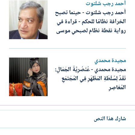
أحمد رجب شلتوت
أحمد رجب شلتوت - حينما تصبح
الخرافة نظامًا للحكم - قراءة في
رواية نقطة نظام لصبحي موسى
مجيدة محمدي
مجيدة محمدي - عُنْصُرِيَّةُ الجَمَالِ:
نَقْدٌ لِسُلْطَةِ المَظْهَرِ فِي المُجْتَمَعِ
المُعَاصِرِ
شارك هذا النص