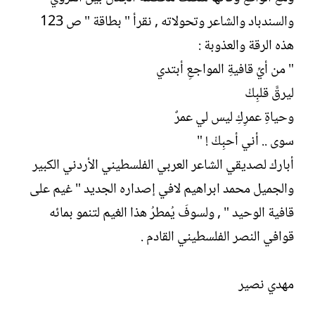
والسندباد والشاعر وتحولاته , نقرأ " بطاقة " ص 123
هذه الرقة والعذوبة :
" من أيِّ قافيةِ المواجعِ أبتدي
ليرقَّ قلبِكْ
وحياةِ عمرِكِ ليس لي عمرٌ
سوى .. أني أحبِكْ ! "
أبارك لصديقي الشاعر العربي الفلسطيني الأردني الكبير
والجميل محمد ابراهيم لافي إصداره الجديد " غيم على
قافية الوحيد " , ولسوفَ يُمطرُ هذا الغيم لتنمو بمائه
قوافي النصر الفلسطيني القادم .
مهدي نصير