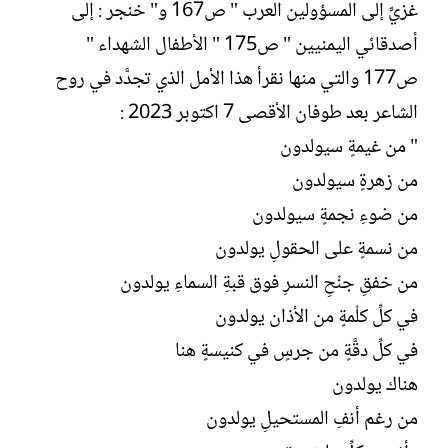
غزيٍّ إلى المسؤولين العرب " ص167 و" خنجر : إلى
أصدقائي اليمنيين " ص175 " الأطفال الشهداء "
ص177 والتي منها نقرأ هذا الأمل الذي تجدَّد في روح
الشاعر بعد طوفان الأقصى 7 اكتوبر 2023 :
" من غيمةٍ سيولدون
من زهرةٍ سيولدون
من ضوءِ نجمةٍ سيولدون
من نسمةٍ على الحقولِ يولدون
من خفقِ جنْحِ النسرِ فوق قبةِ السماءِ يولدون
في كلِّ كلْمةٍ من الأذان يولدون
في كلِّ دقَّةٍ من جرسٍ في كنيسةٍ هنا
هناك يولدون
من رغم أنفِ المستحيلِ يولدون