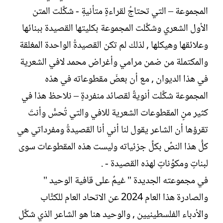
المجموعة – التي تحتاجُ لقراءةٍ متأنيةٍ - شكَّلت المتن
الأول الشعري وشكَّلت المجموعة بكليتها القصيدة ببنائها
وعلائقها وهيكلها , لذلك لم تكن القصيدةُ الواحدة المغلقة
والمكتملة من ضمن مرامي وأغراض محمد لافي الشعرية
في هذا الديوان , مع أن بعضَ مقطوعاته في هذه
المجموعة شكَّلت أنويةً لقصائد منفردةٍ – نلاحظ هذا في
كثير منٍ المقطوعات الشعرية للافي والتي تُحسُّ وأنتَ
تقرؤها أن الشاعر يقول لنا أني أنا القصيدةُ ومفرداتي هي
كلُّ هذا النصِّ بكلِّ جزئياته وليست هذه المقطوعات سوى
لبناتٍ ومكوِّناتٍ لهذه القصيدة - .
في مجموعته الجديدة " غيمٌ على قافية الوحيد "
والصادرة هذا العام 2024 عن الاتحاد العام للكتَّاب
والأدباء الفلسطينيين , والوحيد هنا هو الشاعر الذي شكَّل