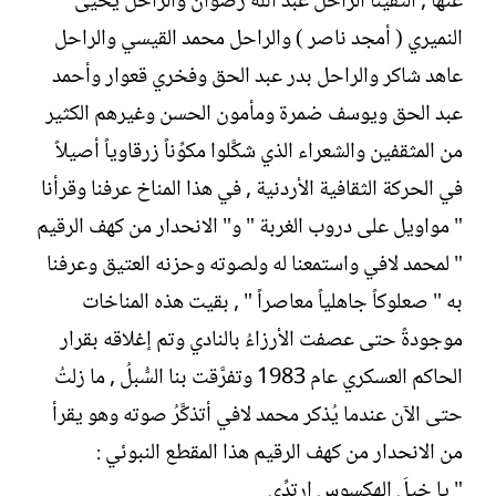
عنها , التقينا الراحل عبد الله رضوان والراحل يحيى
النميري ( أمجد ناصر ) والراحل محمد القيسي والراحل
عاهد شاكر والراحل بدر عبد الحق وفخري قعوار وأحمد
عبد الحق ويوسف ضمرة ومأمون الحسن وغيرهم الكثير
من المثقفين والشعراء الذي شكَّلوا مكوِّناً زرقاوياً أصيلاً
في الحركة الثقافية الأردنية , في هذا المناخ عرفنا وقرأنا
" مواويل على دروب الغربة " و" الانحدار من كهف الرقيم
" لمحمد لافي واستمعنا له ولصوته وحزنه العتيق وعرفنا
به " صعلوكاً جاهلياً معاصراً " , بقيت هذه المناخات
موجودةً حتى عصفت الأرزاءُ بالنادي وتم إغلاقه بقرار
الحاكم العسكري عام 1983 وتفرَّقت بنا السُّبلُ , ما زلتُ
حتى الآن عندما يُذكر محمد لافي أتذكَّرُ صوته وهو يقرأ
من الانحدار من كهف الرقيم هذا المقطع النبوئي :
" يا خيلَ الهكسوس ارتدِّي