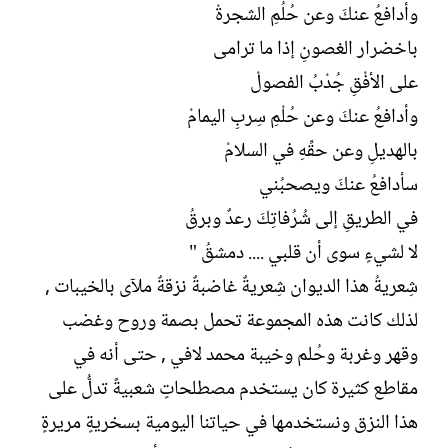
وأدافعُ عنكَ وعن حُلُمِ الشجرةْ
باخضرار الغصونِ إذا ما ترامى
على الأفْقِ جُدْبُ الفصولْ
وأدافعُ عنكَ وعن حُلْمِ سِربِ اليمامْ
بالهديلِ وعن حقِّهِ في السلامْ
سأدافعُ عنكَ ويصحبُني
في الطريقِ إلى شُرُفاتِكَ رعدٌ وبرقُ
لا لشيءٍ سوى أن قلبي .... دمشقُ "
شِعريةُ هذا الديوان شِعريةٌ غاضبةٌ نزقةٌ ملآى بالخيبات ,
لذلك كانت هذه المجموعة تحمل بصمة وروح وغضب
وقهر وغربة وحُلم وخيبة محمد لافي , حتى أنه في
مقاطع كثيرة كان يستخدم مصطلحاتٍ شعبيةً تدلُّ على
هذا النزق ونستخدمها في حياتنا اليومية بسخريةٍ مريرةٍ