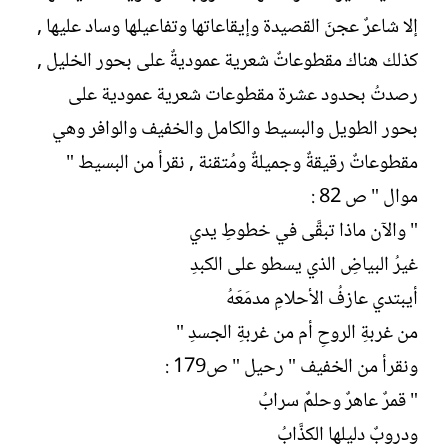
إلا شاعرٌ عجنَ القصيدة وإيقاعاتها وتفاعيلها وساد عليها ,
كذلك هناك مقطوعاتٌ شعرية عموديةٌ على بحور الخليل ,
رصدتُ بحدود عشرة مقطوعات شعرية عمودية على
بحور الطويل والبسيط والكامل والخفيف والوافر وهي
مقطوعاتٌ رقيقةٌ وجميلةٌ ومُتقنة , نقرأ من البسيط "
موال " ص 82 :
" والآن ماذا تبقَّى في خطوطِ يدي
غيرُ البياضِ الذي يسطو على الكبدِ
أيبتدي عازفُ الأحلامِ مدمَعَهُ
من غربةِ الروحِ أم من غربةِ الجسدِ "
ونقرأ من الخفيف " رحيل " ص179 :
" قمرٌ عاهرٌ وحلمٌ سرابُ
ودروبٌ دليلها الكذَّابُ