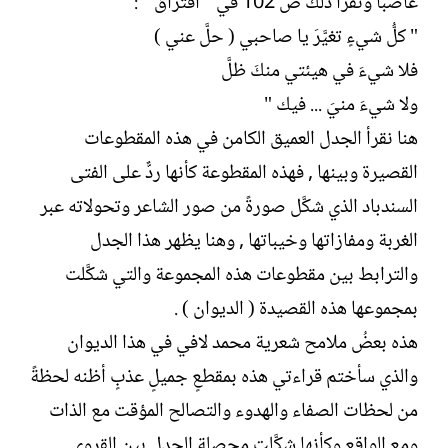
غاضباً ونقرأ ذلك ص 102 في " افتراق " :
" كلُّ شيءٍ تغيَّرَ يا صاحبي ( حلَّ عني )
فلا شيءَ في هيئتي منكَ ظلَّ
ولا شيءَ منيَ ... فيك "
هنا نقرأ الجدل العميق الكامن في هذه المقطوعات
القصيرة وبينها , فهذه المقطوعة كأنها ردٌّ على الفتى
السندباد الذي شكَّل صورةً من صور الشاعر وتحولاته عبر
الغربة ومفازاتها وخيباتها , وهنا يظهر هذا الجدل
والترابط بين مقطوعات هذه المجموعة والتي شكَّلت
بمجموعها هذه القصيدة ( الديوان ) .
هذه بعضُ ملامح شعرية محمد لافي في هذا الديوان
والذي سأختم قراءتي هذه بمقطعٍ جميلٍ عذبٍ أظنه لحظةً
من لحظات الصفاء والهدوء والتصالح المؤقت مع الذات
ومع الواقع وكأنها شكَّلت محصلة الجدل بين القروي