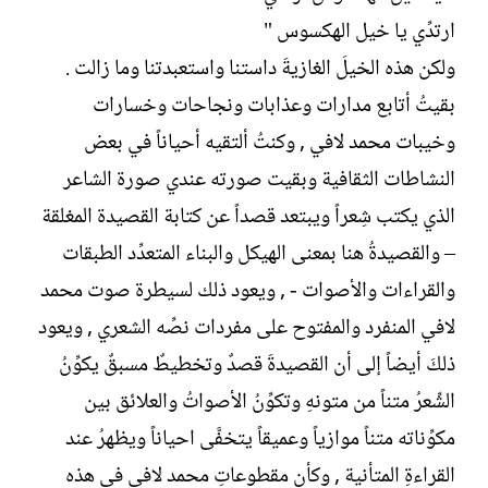
ارتدِّي يا خيل الهكسوس "
ولكن هذه الخيلَ الغازيةَ داستنا واستعبدتنا وما زالت .
بقيتُ أتابع مدارات وعذابات ونجاحات وخسارات
وخيبات محمد لافي , وكنتُ ألتقيه أحياناً في بعض
النشاطات الثقافية وبقيت صورته عندي صورة الشاعر
الذي يكتب شِعراً ويبتعد قصداً عن كتابة القصيدة المغلقة
– والقصيدةُ هنا بمعنى الهيكل والبناء المتعدِّد الطبقات
والقراءات والأصوات - , ويعود ذلك لسيطرة صوت محمد
لافي المنفرد والمفتوح على مفردات نصِّه الشعري , ويعود
ذلكَ أيضاً إلى أن القصيدةَ قصدٌ وتخطيطٌ مسبقٌ يكوِّنُ
الشِّعرُ متناً من متونهِ وتكوِّنُ الأصواتُ والعلائق بين
مكوِّناته متناً موازياً وعميقاً يتخفَّى احياناً ويظهرُ عند
القراءةِ المتأنية , وكأن مقطوعاتِ محمد لافي في هذه