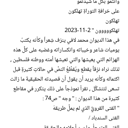
وأنتمو بكلِّ ما شيدتمو
على خرافةِ التوراةِ تهلكون
تهلكون
تهلكووووون " 2-11-2023
في هذا الديوان محمد لافي ينزف شِعراً وكأنه يكتبُ
يوميات شاعر وخيباته وانكساراته وغضبه على كلِّ هذه
الهزائم التي يعيشها والتي تعيشها أمته ووطنه فلسطين ,
لذلك نراه نزِقاً يقطع ويُقطِّعُ النصَّ في حالاتٍ كثيرةٍ قبل
اكتماله وكأنه يريد أن يقول أن قصيدته الحقيقيةَ ما زالت
تسعى لتتشكَّل , نقرأ نموذجاً على ذلك يتكرر في مقاطع
كثيرة من هذا الديوان : " وجه " ص74 :
" الفتى القرويُّ الذي لم يملَّ طريقهْ
الفتى السندباد /
الفتى المترجلُ ما بين أحلامهِ والحقيقة