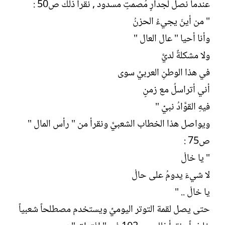
عندما نصل لجدارٍ مُصمتٍ مسدود , نقرأ ذلك ص50 :
" من أينَ يجيءُ الحزنُ
وأنا أحيا " عال العال "
ولا مشكلةٌ لديَّ
في هذا الوطنِ العربيِّ سوى
أني أتراسلُ مع زمنٍ
فيهِ القوَّادُ نبيّْ "
ويواصل هذا الخطاب الشعبيَّ ونقرأ من " رأس المال "
ص75 :
" يا خالْ
لا شيءَ يدومُ على حالْ
يا خالْ .. "
حتى يصل لقمة التوتر اليوميِّ ويستخدم مصطلحاً شعبياً