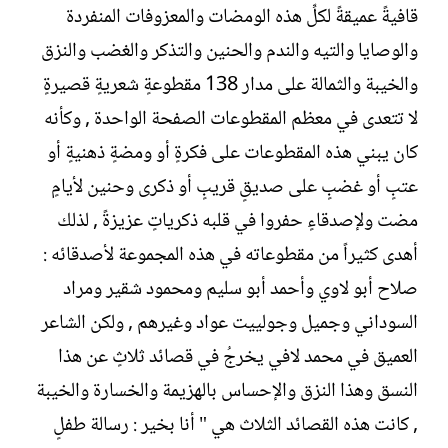
قافيةً عميقةً لكلِّ هذه الومضات والمعزوفات المنفردة
والوصايا والتيه والندم والحنين والتذكر والغضب والنزق
والخيبة والثمالة على مدار 138 مقطوعةٍ شعريةٍ قصيرةٍ
لا تتعدى في معظم المقطوعات الصفحة الواحدة , وكأنه
كان يبني هذه المقطوعات على فكرةٍ أو ومضةٍ ذهنيةٍ أو
عتبٍ أو غضبٍ على صديقٍ قريبٍ أو ذكرى وحنين لأيامٍ
مضت ولإصدقاءٍ حفروا في قلبه ذكرياتٍ عزيزةً , لذلك
أهدى كثيراً من مقطوعاته في هذه المجموعة لأصدقائه :
صلاح أبو لاوي وأحمد أبو سليم ومحمود شقير ومراد
السوداني وجميل وجولييت عواد وغيرهم , ولكن الشاعر
العميق في محمد لافي يخرجُ في قصائد ثلاثٍ عن هذا
النسق وهذا النزق والإحساس بالهزيمة والخسارة والخيبة
, كانت هذه القصائد الثلاث هي " أنا بخير : رسالة طفلٍ