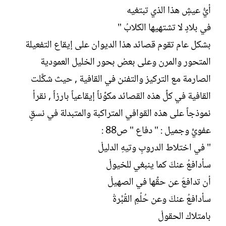
أيُّ عيشٍ هذا الذي تبتغيه
في بلادٍ لا تشتهيها الكلابُ "
بشكل عام تقوم قصائد هذا الديوان على إيقاع التفعيلة
المتحور والمرن وعلى بعض بحور الخليل العمودية
الصارمة مع التركيز والتفنن في القافية , حيث شكَّلت
القافية في كلِّ هذه القصائد مكوِّناً إيقاعياً بارزاً , نقرأ
نموذجاً على هذه القوافي المتراكبة والمتبدلة في نسقٍ
عفويٍّ وجميل : " دفاع " ص88 :
" في اختلاط الدروبِ وتيهِ الدليلْ
سأدافعُ عنكَ كما ينبغي للخيولْ
أن تدافعَ عن حقِّها في الصهيلْ
سأدافعُ عنكَ وعن حُلُمِ القُبَّرةْ
بامتلاك الحقولْ