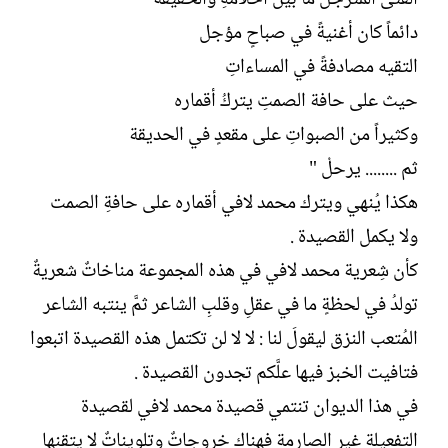
دائماً كان أغنيةً في صباحٍ مؤجل
التقيه مصادفةً في المساءاتِ
حيث على حافة الصمتِ يتركُ أقماره
وكثيراً من الصبواتِ على مقعدٍ في الحديقة
ثم ........ يرحلْ "
هكذا يُنهي ويترك محمد لافي أقماره على حافةِ الصمت
ولا يكمل القصيدة .
كأن شِعرية محمد لافي في هذه المجموعة مناخاتٌ شعريةٌ
تولدُ في لحظةٍ ما في عقلِ وقلبِ الشاعر ثمَّ ينتبه الشاعر
المُتعب النزق ليقولَ لنا : لا لا لن تكتمل هذه القصيدة اتبعوا
فتافيت الخبز فيها علَّكم تجدون القصيدة .
في هذا الديوان تنتمي قصيدة محمد لافي لقصيدة
التفعيلة غير الصارمة فهناك خروجاتٌ وتلويناتٌ لا يتقنها