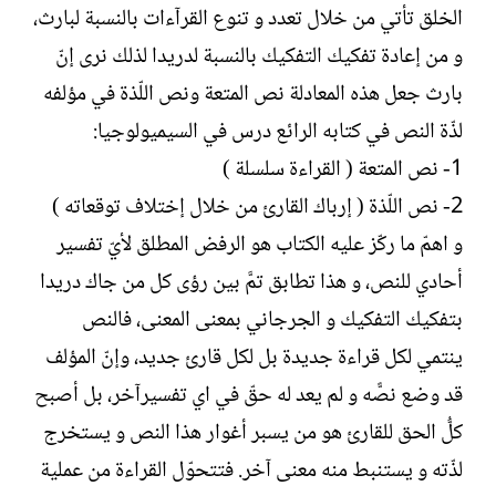
الخلق تأتي من خلال تعدد و تنوع القرآءات بالنسبة لبارث،
و من إعادة تفكيك التفكيك بالنسبة لدريدا لذلك نرى إنّ
بارث جعل هذه المعادلة نص المتعة ونص اللّذة في مؤلفه
لذّة النص في كتابه الرائع درس في السيميولوجيا:
1- نص المتعة ( القراءة سلسلة )
2- نص اللّذة ( إرباك القارئ من خلال إختلاف توقعاته )
و اهمّ ما ركّز عليه الكتاب هو الرفض المطلق لأيّ تفسير
أحادي للنص، و هذا تطابق تمَّ بين رؤى كل من جاك دريدا
بتفكيك التفكيك و الجرجاني بمعنى المعنى، فالنص
ينتمي لكل قراءة جديدة بل لكل قارئ جديد، وإنّ المؤلف
قد وضع نصًّه و لم يعد له حقّ في اي تفسيرآخر، بل أصبح
كلُّ الحق للقارئ هو من يسبر أغوار هذا النص و يستخرج
لذّته و يستنبط منه معنى آخر. فتتحوّل القراءة من عملية