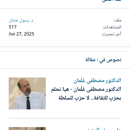
ملف
د. رسول عدنان
المشاهدات
517
آخر تحديث
Jun 27, 2025
نصوص في : مقالة
الدكتور مصطفى غَلْمان
الدكتور مصطفى غَلْمان - هيا نحلم
بحزبٍ للثقافة.. لا حزبٍ للسلطة