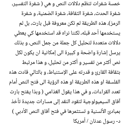
خمسة شفرات تنظم دلالات النص و هي ( شفرة التفسير،
شفرة الحدث، شفرة الثقافة، شفرة الضمنية، و شفرة
الرمز)، هذه الطريقة لم تكن معروفة قبل بارث، بل لم
يستخدمها أحد قبله، لكننا نراه قد استخدمها كي يعطي
دلالات متعددة لتحليل كل جملة من جمل النص، و بذلك
يرسل إشارة واضحة و كبيرة الى إمكانية ان يكون لكل
نص أكثر من تفسير و أكثر من تحليل، و هذا مرتبط
بثقافة القارئ و قدرته على الإستنباط، و بالتالي قادت هذه
الفلسفة او هذه الطريقة او هذه الرؤية الى فتح النص أمام
تعدد القراءات، و في هذا يقول الغذامي ( وبذا يفتح بارث
آفاق السيميولوجية لتقود النقد إلى مسارات جديدة تأخذ
بمبادئ الألسنية و تستثمرها في فتح آفاق النص الأدبي )
د- رسول عدنان / أمريكا