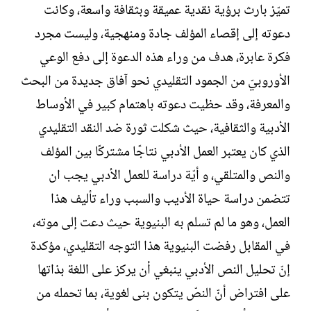
تميّز بارث برؤية نقدية عميقة وبثقافة واسعة، وكانت
دعوته إلى إقصاء المؤلف جادة ومنهجية، وليست مجرد
فكرة عابرة، هدف من وراء هذه الدعوة إلى دفع الوعي
الأوروبيّ من الجمود التقليدي نحو آفاق جديدة من البحث
والمعرفة، وقد حظيت دعوته باهتمام كبير في الأوساط
الأدبية والثقافية، حيث شكلت ثورة ضد النقد التقليدي
الذي كان يعتبر العمل الأدبي نتاجًا مشتركًا بين المؤلف
والنص والمتلقي، و أيّة دراسة للعمل الأدبي يجب ان
تتضمن دراسة حياة الأديب والسبب وراء تأليف هذا
العمل، وهو ما لم تسلم به البنيوية حيث دعت إلى موته،
في المقابل رفضت البنيوية هذا التوجه التقليدي، مؤكدة
إنّ تحليل النص الأدبي ينبغي أن يركز على اللغة بذاتها
على افتراض أنّ النصّ يتكون بنى لغوية، بما تحمله من