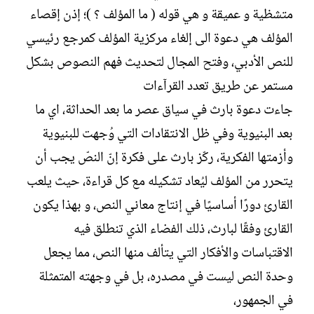
متشظية و عميقة و هي قوله ( ما المؤلف ؟ )؛ إذن إقصاء
المؤلف هي دعوة الى إلغاء مركزية المؤلف كمرجع رئيسي
للنص الأدبي، وفتح المجال لتحديث فهم النصوص بشكل
مستمر عن طريق تعدد القرآءات
جاءت دعوة بارث في سياق عصر ما بعد الحداثة، اي ما
بعد البنيوية وفي ظل الانتقادات التي وُجهت للبنيوية
وأزمتها الفكرية، ركّز بارث على فكرة إنّ النصّ يجب أن
يتحرر من المؤلف ليُعاد تشكيله مع كل قراءة، حيث يلعب
القارئ دورًا أساسيًا في إنتاج معاني النص، و بهذا يكون
القارئ وفقًا لبارث، ذلك الفضاء الذي تنطلق فيه
الاقتباسات والأفكار التي يتألف منها النص، مما يجعل
وحدة النص ليست في مصدره، بل في وجهته المتمثلة
في الجمهور،