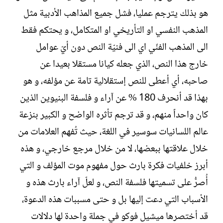
هو بذلك يترجم عمليا، فشل جميع المذاهب الأدبية مثل
المذهب النفسي او التأريخي او المتكامل، و يحتكم فقط
الى المذهب الفنّي اي الى فنيّة النص دون أيّ عوامل
خارج هذا النص، الذي جعله كيانا مستقلا بعيدا عن
صاحبه، أي أعطى للنص إستقلالية تامة عن مؤلفه، و هو
بهذا قد أنحرف 180 % عن آراء و فلسفة البنيوين الذين
كان واحداً منهم، و قد ترجم تأثره الواضح و الكبير بنزعة
عالم اللسانيات سوسير في اللغة، حيث تُفهم العلامات من
خلال علاقتها ببعضها، لا من خلال مرجع خارجي، و هذه
أبرز خلفيات فكرة بارث حول مفهوم موت المؤلف و التي
أُصرُّ على تسميتها فلسفة النص، و لعلّ آراء بارث هذه و
الأسباب التي دعت إليها بل و حتى مسببات هذه الدعوة،
قد أختصرها ميشيل فوكو في جملة واحدة لها دلالات