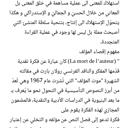
استهلاك للمعنى الى عملية مساهمة في خلق المعنى بل
المعاني من خلال الحسيّ و الجماليّ و الإستدراكي و هكذا
يتحوّل الإستهلاك الى إنتاج، بتنحية سلطة المنشئ التي
أصبحتْ مملة بل ليس لها وجود في عملية القراءة
المتجددة،
مفهوم إقصاء المؤلف
" (La mort de l’auteur) كان عبارة عن فكرة نقدية
قدّمها المفكر والناقد الفرنسي رولان بارث في مقالته
الشهيرة "موت المؤلف" التي نُشرت عام 1967 وهي تُعدّ
من أبرز النصوص التأسيسية في التحول نحو ما يُعرف بـ
ما بعد البنيوية في الدراسات الأدبية والنقدية، فالمضمون
المجازي لهذه الفكرة يقوم على
فكرة تدعو إلى فصل النص عن مؤلفه و التخلي عن إعتبار