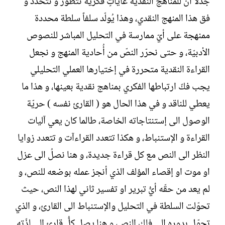
جدلاً أنّ للمناهج النقدية غاياتٍ فكريّة تتطور و تتحدد و
فق هذا المنهج النقدي، وهذا يُولّد سلفاً سلطة محددة
ممنهجة على أيّ ممارسة في التحليل المباشر للنصوص
الأدبيّة، و حتى نحرّر النصّ من أُحادية المنهج و نجعل
القراءة النقدية متحررة في إختيارها العملي التحليلي
يجب فكّ ارتباطها الفكري بمناهج نقدية بعينها، و هذا ما
يعطي للناقد و في هذا الحال هو ( القارئ نفسه ) حريّة
الوصول الى إستنتاجاته الخاصة، طالما كان يعي آليات
القراءة و الإستنباط، و هكذا تتعدد القراءآت و تتعدد زوايا
النظر الى النص مع كل قراءة جديدة، و هنا نصلُ الى عزل
او موت او إقصاء المؤلف الذي أنجز عمله بوضعه للنص، و
لم يعد من حقّه أيُّ تبرير او تفسير ثاني لهذا النص، حيث
تحوّلت السلطة في التحليل والإستنباط الى القارئ، و الذي
تحوّل بدوره الى فلك النص، و هنا يصل كلُّ قارئ الى لذّته