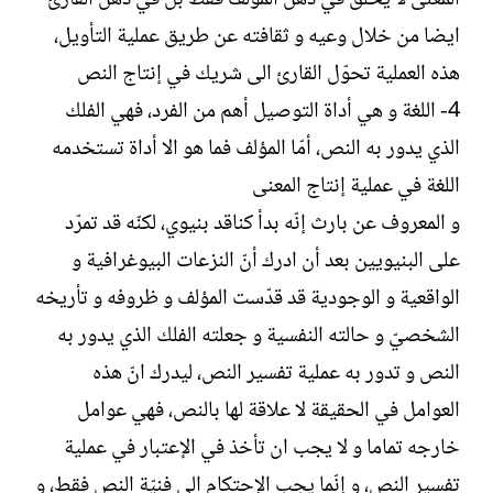
ايضا من خلال وعيه و ثقافته عن طريق عملية التأويل،
هذه العملية تحوّل القارئ الى شريك في إنتاج النص
4- اللغة و هي أداة التوصيل أهم من الفرد، فهي الفلك
الذي يدور به النص، أمّا المؤلف فما هو الا أداة تستخدمه
اللغة في عملية إنتاج المعنى
و المعروف عن بارث إنّه بدأ كناقد بنيوي، لكنّه قد تمرّد
على البنيويين بعد أن ادرك أنّ النزعات البيوغرافية و
الواقعية و الوجودية قد قدّست المؤلف و ظروفه و تأريخه
الشخصيّ و حالته النفسية و جعلته الفلك الذي يدور به
النص و تدور به عملية تفسير النص، ليدرك انّ هذه
العوامل في الحقيقة لا علاقة لها بالنص، فهي عوامل
خارجه تماما و لا يجب ان تأخذ في الإعتبار في عملية
تفسير النص، و إنّما يجب الإحتكام الى فنيّة النص فقط، و