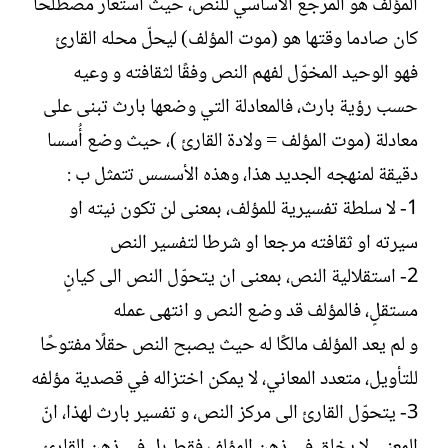
المؤلف هو المرجع الأساسي للنص، حيث استعار مصطلحا
كان صادما وقتها هو (موت المؤلف) ليحلّ محله القارئ
فهو الوحيد المخوّل لفهم النص وفقًا لثقافته و وعيه
حسب رؤية بارث، فالمعادلة التي وضعها بارث تبنى على
معادلة (موت المؤلف = ولادة القارئ )، حيث وضع أُسسا
دقيقة لمنهجه الجديد هذا، وهذه الأسسس تتمثل ب :
1- لا سلطة تفسيرية للمؤلف، بمعنى لن تكون نيته او
سيرته او ثقافته مرجعا او شرطا لتفسير النص
2- استقلالية النص، بمعنى ان يتحوّل النص الى كيانٍ
مستقلٍ، فالمؤلف قد وضع النص و انتهى عمله
و لم يعد المؤلف مالكًا له حيث يصبح النص حقلًا مفتوحًا
للتأويل، متعدد المعاني، لا يمكن اختزاله في قصدية مؤلفه
3- يتحوّل القارئ الى مركز النص، و تفسير بارث لهذا، انّ
المعنى لا يخلق في ذهن المؤلف فقط بل في ذهن القارئ