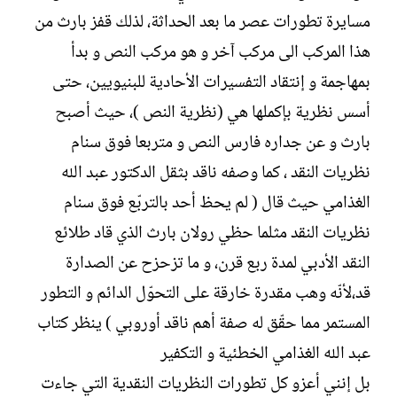
مسايرة تطورات عصر ما بعد الحداثة، لذلك قفز بارث من
هذا المركب الى مركب آخر و هو مركب النص و بدأ
بمهاجمة و إنتقاد التفسيرات الأحادية للبنيويين، حتى
أسس نظرية بإكملها هي (نظرية النص )، حيث أصبح
بارث و عن جداره فارس النص و متربعا فوق سنام
نظريات النقد ، كما وصفه ناقد بثقل الدكتور عبد الله
الغذامي حيث قال ( لم يحظ أحد بالتربّع فوق سنام
نظريات النقد مثلما حظي رولان بارث الذي قاد طلائع
النقد الأدبي لمدة ربع قرن، و ما تزحزح عن الصدارة
قد،لأنّه وهب مقدرة خارقة على التحوّل الدائم و التطور
المستمر مما حقّق له صفة أهم ناقد أوروبي ) ينظر كتاب
عبد الله الغذامي الخطئية و التكفير
بل إنني أعزو كل تطورات النظريات النقدية التي جاءت