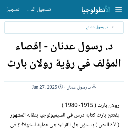
تسجيل الدخول
تسجيل
د. رسول عدنان
د. رسول عدنان - إقصاء
المؤلف في رؤية رولان بارث
ا
ت
د. رسول عدنان
Jun 27, 2025
ل
ا
ك
ر
رولان بارث ( 1915- 1980 )
ا
ي
يفتتح بارث كتابه درس في السيميولوجيا بمقاله المشهور
ت
خ
ب
ا
( لذّة النص ) بتساؤل هل القراءة هي عملية استهلاك؟ في