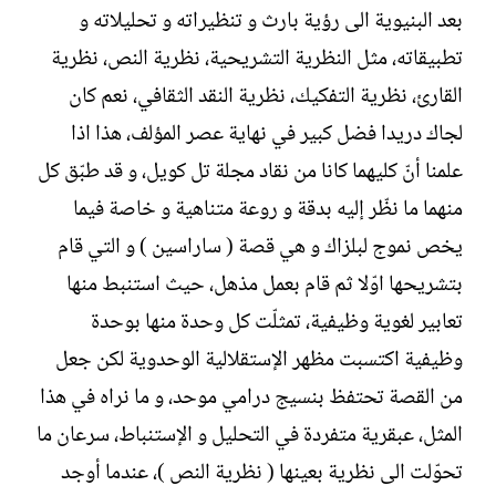
بعد البنيوية الى رؤية بارث و تنظيراته و تحليلاته و
تطبيقاته، مثل النظرية التشريحية، نظرية النص، نظرية
القارئ، نظرية التفكيك، نظرية النقد الثقافي، نعم كان
لجاك دريدا فضل كبير في نهاية عصر المؤلف، هذا اذا
علمنا أنّ كليهما كانا من نقاد مجلة تل كويل، و قد طبّق كل
منهما ما نظّر إليه بدقة و روعة متناهية و خاصة فيما
يخص نموج لبلزاك و هي قصة ( ساراسين ) و التي قام
بتشريحها اوّلا ثم قام بعمل مذهل، حيث استنبط منها
تعابير لغوية وظيفية، تمثلّت كل وحدة منها بوحدة
وظيفية اكتسبت مظهر الإستقلالية الوحدوية لكن جعل
من القصة تحتفظ بنسيج درامي موحد، و ما نراه في هذا
المثل، عبقرية متفردة في التحليل و الإستنباط، سرعان ما
تحوّلت الى نظرية بعينها ( نظرية النص )، عندما أوجد