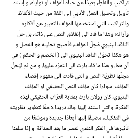
تراكيبٍ وألفاظٍ، بعيدًا عن حياة المؤلف أو نواياه، و إسناد
تأويل وتحليل العمل الأدبي إلى اللغة من حيث الألفاظ
والتراكيب التي استخدمها المؤلف للتعبير عن أفكاره
وآرائه؛ وهذا ما قاد الى إنغلاق النص على ذاته، بل حلّ
الناقد البنيوي مَحِلّ المؤلف، فأصبح تحليله هو الفصل و
هو هكذا تحوّل الناقد البنيوي الى ( الخصم و الحكم ) في
آن معا، و هذا ما قاد بارث الى التمرّد عليها، و من ثم ليُحلّ
محِلّها نظريّة النص و التي قادت الى مفهوم إقصاء
المؤلف، سواءا كان مؤلف النص الحقيقي او المؤلف
البنيوي، كان رولان بارث بمثابة العرّاب الحقيقي لهذه
الفكرة، والتي استند إليها جاك دريدا لاحقًا لتطوير نظريته
في التفكيك، مضيفًا إليها أبعادًا جديدة وموسّعًا من
تأثيرها في الفكر النقدي لعصر ما بعد الحداثة، و إذا سلّمنا