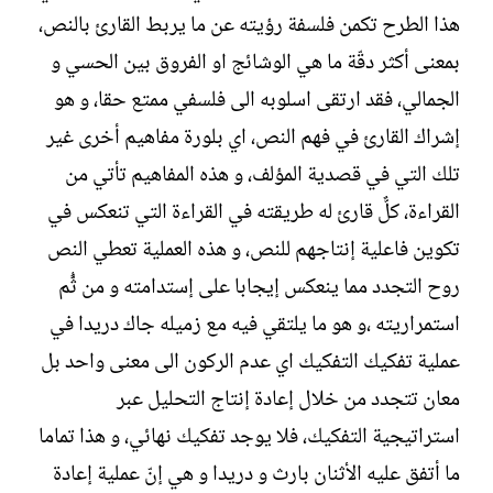
ل
هذا الطرح تكمن فلسفة رؤيته عن ما يربط القارئ بالنص،
إ
ن
بمعنى أكثر دقّة ما هي الوشائج او الفروق بين الحسي و
ش
الجمالي، فقد ارتقى اسلوبه الى فلسفي ممتع حقا، و هو
ا
ء
إشراك القارئ في فهم النص، اي بلورة مفاهيم أخرى غير
تلك التي في قصدية المؤلف، و هذه المفاهيم تأتي من
القراءة، كلٌّ قارئ له طريقته في القراءة التي تنعكس في
تكوين فاعلية إنتاجهم للنص، و هذه العملية تعطي النص
روح التجدد مما ينعكس إيجابا على إستدامته و من ثُُّم
استمراريته ،و هو ما يلتقي فيه مع زميله جاك دريدا في
عملية تفكيك التفكيك اي عدم الركون الى معنى واحد بل
معان تتجدد من خلال إعادة إنتاج التحليل عبر
استراتيجية التفكيك، فلا يوجد تفكيك نهائي، و هذا تماما
ما أتفق عليه الأثنان بارث و دريدا و هي إنّ عملية إعادة