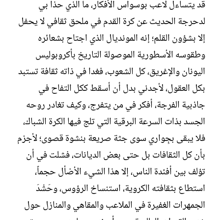
قد يتساءل لاعب بوسواس الأفكار، ما الذي حذا بي
لدحرجة الحديث عن كرة القدم في ملحق ثقافي لا يحفل
إلا بشؤون القلم؛ إنه المونديال الذي اجتاح بشعائره
وطقوسه الأسطورية الموصولة التاريخ بأكروبوليس
اليونان والإغريق، كل الشعوب، فغدا في ذاته ثقافة تستبد
بكل العقول، لأجدني بدل أن أسقط ككل التفاح في
جاذبية الفرجة، أفكر في من يتفرج، وكيف تغادر روحه
الجسد بذات السرعة البرقية التي تلج فيها الكرة الشباك،
فلا يبقى بجِواري سوى جثة صريعة بنشوة قصوى؛ لأجزم
بأن كل الثقافات بل حتى بعض الديانات، فشلت في أن
تؤلف بين أفئدة الناس، إلا هذا الشيء الأضأل حجماً،
استطاع بثقافته الكروية، استنساخ الرؤوس، وحَشْدَ
الجمهرات الغفيرة في الملاعب والمقاهي والمنازل حول