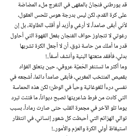
ك
ل
قد يورطني فنجانٌ بالمقهى في التفرج ملء المضاضة
ا
إ
على كرة القدم، لكن ليس بدرجة هوس تلحس العقول،
ت
ن
ب
ش
لأني أبقى صامداً، لا أرغي وأزبد أو أقلب الطاولة، بل إن
ا
رغوتي لا تتجاوز حواف الفنجان بفعل القهوة التي أحاول
ء
قدر ما أملك من حاسة ذوق، أن لا أجعل الكرة تشربها
بدلي، فأفقد متعتها البنية وأنشف أسفاً..!
وما أكثر ما تستنفر الحَميَّة عروقي، حين يتعلق الفؤاد
بقميص المنتخب المغربي، فأبقى صامداً دائما، أشجعه في
نفسي درءاً للغوغائية وحباً في الوطن؛ لكن هذه الحماسة
التي كادت من فرط شاعريتها تصبح ديواناً، ما فتئت تبرد
يوما تلو الآخر في مجمرة القلب حتى صارت رماداً، بسبب
توالي الهزائم التي أحبطت كل شعور إنساني، في انتظار
استيقاظ أولي الكرة والعزم والأمور..!