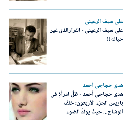
علي سيف الرعيني
علي سيف الرعيني -|القرارالذي غير
حياته !!
ھدى حجاجي أحمد
ھدى حجاجي أحمد - ظلُّ امرأةٍ في
باريس الجزء الأربعون: خلفَ
الوشاح... حيثُ يولدُ الضوء