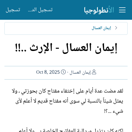
تسجيل الدخول
تسجيل
إيمان العسال
إيمان العسال - الإرث ..!!
ا
ت
إيمان العسال
Oct 8, 2025
ل
ا
ك
ر
لقد مضت عدة أيام على إختفاء مفتاح كان بحوزتي ، ولا
ا
ي
يمثل شيئاً بالنسبة لي سوى أنه مفتاح قديم لا أعلم لأى
ت
خ
ب
ا
شيء ...؟!
ل
إ
ن
لكنه كان يتذيل ميدالية المفاتيح الخاصة بي ولا أعلم