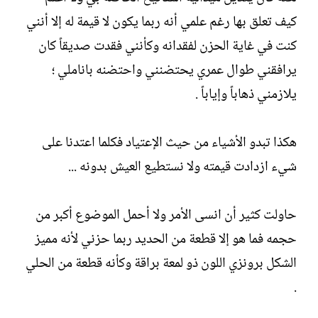
ش
كيف تعلق بها رغم علمي أنه ربما يكون لا قيمة له إلا أنني
ا
ء
كنت في غاية الحزن لفقدانه وكأنني فقدت صديقاً كان
يرافقني طوال عمري يحتضنني واحتضنه باناملي ؛
يلازمني ذهاباً وإياباً .
هكذا تبدو الأشياء من حيث الإعتياد فكلما اعتدنا على
شيء ازدادت قيمته ولا نستطيع العيش بدونه ...
حاولت كثير أن انسى الأمر ولا أحمل الموضوع أكبر من
حجمه فما هو إلا قطعة من الحديد ربما حزني لأنه مميز
الشكل برونزي اللون ذو لمعة براقة وكأنه قطعة من الحلي
.