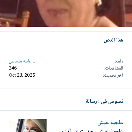
هذا النص
ملف
د. غانية ملحيس
المشاهدات
346
آخر تحديث
Oct 23, 2025
نصوص في : رسالة
علجية عيش
علجية عيش.. حديث عن أدب