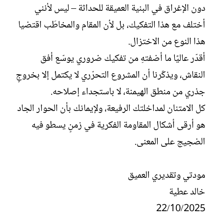
دون الإغراق في البنية العميقة للحداثة – ليس لأنني
أختلف مع هذا التفكيك، بل لأن المقام والمخاطَب اقتضيا
هذا النوع من الاختزال.
أقدّر عاليًا ما أضفتهِ من تفكيك ضروري يوسّع أفق
النقاش، ويذكّرنا أن المشروع التحرّري لا يكتمل إلا بخروجٍ
جذري من منطق الهيمنة، لا باستجداء إصلاحه.
كل الامتنان لمداخلتك الرفيعة، ولإيمانك بأن الحوار الجاد
هو أرقى أشكال المقاومة الفكرية في زمنٍ يسطو فيه
الضجيج على المعنى.
مودتي وتقديري العميق
خالد عطية
22/10/2025