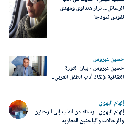
الرسائل... نزار هنداوي ومهدي
نقوس نموذجا
حسين عبروس
حسين عبروس - بيان الثّورة
الثقافية لإنقاذ أدب الطفل العربي..
إلهام البهوي
إلهام البهوي - رسالة من القلب إلى الزجالين
والزجالات والباحثين المغاربة