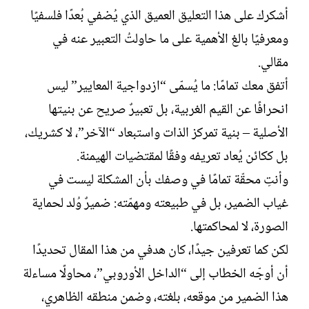
ل
أشكرك على هذا التعليق العميق الذي يُضفي بُعدًا فلسفيًا
إ
ن
ومعرفيًا بالغ الأهمية على ما حاولتُ التعبير عنه في
ش
مقالي.
ا
ء
أتفق معك تمامًا: ما يُسمّى “ازدواجية المعايير” ليس
انحرافًا عن القيم الغربية، بل تعبيرٌ صريح عن بنيتها
الأصلية – بنية تمركز الذات واستبعاد “الآخر”، لا كشريك،
بل ككائن يُعاد تعريفه وفقًا لمقتضيات الهيمنة.
وأنتِ محقّة تمامًا في وصفك بأن المشكلة ليست في
غياب الضمير، بل في طبيعته ومهمّته: ضميرٌ وُلد لحماية
الصورة، لا لمحاكمتها.
لكن كما تعرفين جيدًا، كان هدفي من هذا المقال تحديدًا
أن أوجّه الخطاب إلى “الداخل الأوروبي”، محاولًا مساءلة
هذا الضمير من موقعه، بلغته، وضمن منطقه الظاهري،