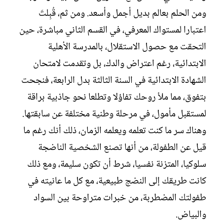
ومن الحلم بعالم بديل أجمل وأسعد. ومن ثم، قُبِلتَ
اعتبارا لمستواك المعرفي، في القسم الثاني مباشرة، حين
التحقت مع حصول الاستقلال، بالمدرسة الأهلية
الابتدائية، رغم اعتراض والدك، بل وتقدمت لامتحان
الشهادة الابتدائية في السنة الثالثة بدل الرابعة، فنجحت
بتفوق، مما ملأ روحك تفاؤلا وتطلعا نحو جاذبية براقة
لمستقبل مأمول، في مرحلة وطنية مختلفة عن سابقتها.
وهناك سر ما كنت تعلمه ويعلمه الزمان، ذلك أنك رغم ما
قيل عن الطفولة، من أنها تصنع الشخصية الناضجة
سلوكيا، المتزنة نفسيا، شرط أن تكون سليمة، ومع ذلك
كانت طريقك إلى النضج طبيعية، مع كل ما عانيته في
طفولتك المضطربة، من خبرات متراوحة بين السواد
والبياض.