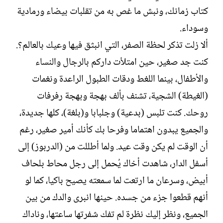
ل
كتاب زمانك، ونبش ما غص به من تقلبات بيضاء ورمادية
إ
ن
وسوداء.
ش
ألا زلت تذكر لحظة الصفر، التي انبثق فيها وعيك بالعالم؟.
ا
ء
كنت جد صغير، حين امتلأت داركم بالرجال والنساء
والأطفال، بينما اللغط ودقات الطبول الراعدة ونغمات
(الغيطة) الشجية، تشنف بألف بهجة وبهجة رفرفات
روحك. كنت تلبس (بدعية) وجلبابا و(بلغة)، كلها جديدة،
والجميع يبدون اهتماما وفرحا بك كأنك أمير صغير، رغم
أن الوقت لم يكن وقت عيد. ولما أطللت من (الدربوز) إلى
أسفل الدار، شاهدت أخاك يُحمل إلى رجل محاط بلحاف
أبيض، وسرعان ما ارتعت لما سمعته يصيح باكيا، كما لو
أنهم قطعوا جزء من جسده. حينها انبرى والدك من بين
الجميع، ونظر إليك نظرة لم تفك شفرتها ساعتها، وناداك