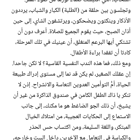
وتجلسون بين حلقة من (الطلبة) الكبار والشباب، يرددون
الأذكار وينكتون ويضحكون، ويرتشفون الشاي، إلى حين
أذان الصبح، حيث يقوم الجميع للصلاة. أعرف دون أن
تشتكي أيها البرعم المنغلق، أن عينيك في تلك المرحلة،
كادتا أن تفقدا براءة الأطفال.
ومع ذلك، فما هذه الندب النفسية القاسية؟ لا تكن جاحدا.
إن عقلك الصغير، لم يكن قد نما إلى مستوى إدراك طبيعة
الحياة، أمُّ التوأمين العدوين التعاسة والانشراح. إذن لا
تنكر يا ذاك الطفل الكامن في صندوق الذاكرة من غير أن
يشيخ، أن ذلك الجو الضاغط هو ما مكنك، إلى جانب
الاستماع إلى الحكايات العجيبة، من امتلاك الخيال
المبتكر، واللغة السليمة، ومن اكتساب حس الحذر
والكياسة في التعامل مع الآخرين، داخل البيت وخارجه،