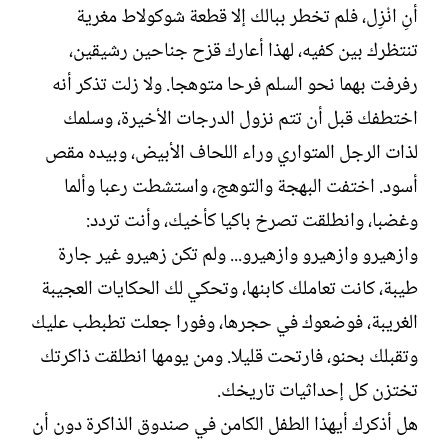
أنِ انْزِل، فلم تخطر ببالك إلا قطعة شوكولاط مغرية
تنتظرك بين كفيه، لهذا أعارك قزح جناحين رشيقين،
رفرفت بهما نحو السلم فرحا متوهجا. ولا زلت تذكر أنه
اختطفك قبل أن تتم نزول الدرجات الأخيرة، وسلمك
لذات الرجل المتواري وراء اللحاف الأبيض، وبيده مقص
أسود. اختفت البهجة والتوهج، واستشطت رعبا وألما
وغضبا، وانطلقت تصرخ باكيا كأخيك، وأنت تردد:
وازهيرو وازهيرو وازهيرو... ولم تكن زهيرو غير جارة
طيبة، كانت تعاملك كابنها، وتحكي لك الحكايات العجيبة
الغريبة، فوضعوك في حجرها، وفورا جعلت تطبطب عليك
وتقبلك بحنو، فارتحت قليلا. ومن يومها انطلقت ذاكرتك
تختزن كل إحداثيات تاريخك.
هل أذكرك أيهذا الطفل الكامن في صندوق الذاكرة دون أن