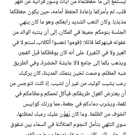
ليستمع إلى ما حفظتماه من آيات وسور قرآنية عن ظهر
قلب، ثم يأمركما بإعادة الحفظ أمامه، حين يكون حفظكما
مذبذبا. وكان التعب الشديد رابعكم، وهو ما كان ينهي
الجلسة بنومكم جميعا في المكان، إلى أن ينتبه الوالد من
غفوته فينهركما قائلا: (قوموا تنعسوا ألكلاب، لستم لا في
العِير ولا في النَّفير). على أنه كان يوقظكما قبل الفجر،
ويذهب بكما إلى جامع لالا عايشة الخضرة، وفي الطريق
شبه المظلم، وصمت تخين يتملك المدينة، كان يركبك
رعب يشيب الوليد، من غير أن تشيب. إذ كنت تتوجس من
أن يعترض الغول طريقكم، فيأكل لحمكم وعظامكم في
لقمة، ويشرب دماءكم في جغمة، مما ورثك كوابيس
الخوف من الظلمة. وما كان يُهوِّن عليك رعبك لحظتها،
سوى التلهي بتأمل النجوم المتلألئة في السماء بين شقوق
السحاب، التي اقتبست صفاء نورها من ضوء القمر.