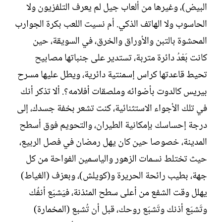
البيض)، وغيرها من ألعاب جيل لم يعرف التلفزيون ولا
الحاسوب ولا الهاتف الذكي. أم نسيت اللعب بكرة الجوارب
المحشوة بالتبن والأوراق والخرق، في السويقة، حين
كانت بَعْدُ دائرة متربة، تستدير على جنباتها مصابيح
تحيط قاعدتها كراس إسمنتية دائرية، ويطل عليها مسرح
بيريس كالدوت بأضوائه وملصقات أفلامه؟. ألا تذكر أنك
في تلك الأجواء الاستثنائية، كنت تشعر بخفة جسدك، إلى
درجة إحساسك بإمكانية الطيران، والتحويم فوق أسطح
المدينة، خصوصا حين كان يهل رمضان في فصل الربيع،
حيث تختلط نسمات الزهور والياسمين الفواحة من كل
جهة، بطيب رائحة الحريرة و(كويلش)، وبعزف (الغياط)
يهلل وقت الشفع من أعلى سطح المئذنة، فيَشبَع أنفُك
وتَشبَع أذنك وتَشبَع روحك، قبل أن تُشبع (المخمارة)