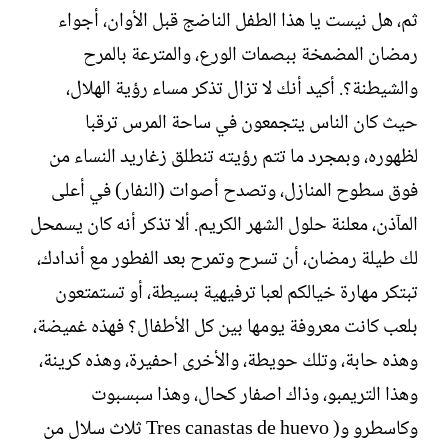
ثم، هل نيست يا هذا الطفل الناضج قبل الأوان، أجواء
رمضان المضمخة ببصمات الورع، والمترعة بالمرح
والشيطنة؟. أكيد أنك لا تزال تذكر مساء رؤية الهلال،
حيث كان الناس يتجمعون في ساحة المرس ترقبا
لظهوره، وبمجرد ما تتم رؤيته تنطلق زغاريد النساء من
فوق سطوح المنازل، وتصدح أصوات (النفار) في أعلى
المآذن، معلنة حلول الشهر الكريم. ألا تذكر أنه كان يسمحل
لك طيلة رمضان، أن تسرح وتمرح بعد الفطور مع أندادك،
تبتكر مهارة خيالكم لعبا ترفيهية بسيطة، أو تستمتعون
بلعب كانت معروفة يومها بين كل الأطفال؟ فهذه غميضة،
وهذه حابة، وتلك حويطة، والأخرى احفيرة، وهذه كرينة،
وهذا التريمبو، وذاك اصفار كحال، وهذا سبسبوت
وكاسطرو و( Tres canastas de huevo ثلاث سلال من