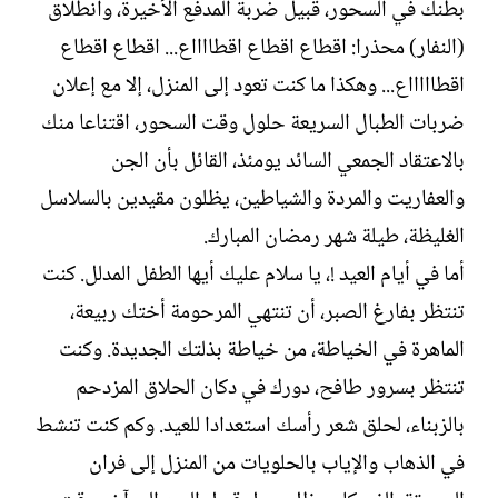
بطنك في السحور، قبيل ضربة المدفع الأخيرة، وانطلاق
(النفار) محذرا: اقطاع اقطاع اقطااااع... اقطاع اقطاع
اقطاااااع... وهكذا ما كنت تعود إلى المنزل، إلا مع إعلان
ضربات الطبال السريعة حلول وقت السحور، اقتناعا منك
بالاعتقاد الجمعي السائد يومئذ، القائل بأن الجن
والعفاريت والمردة والشياطين، يظلون مقيدين بالسلاسل
الغليظة، طيلة شهر رمضان المبارك.
أما في أيام العيد !، يا سلام عليك أيها الطفل المدلل. كنت
تنتظر بفارغ الصبر، أن تنتهي المرحومة أختك ربيعة،
الماهرة في الخياطة، من خياطة بذلتك الجديدة. وكنت
تنتظر بسرور طافح، دورك في دكان الحلاق المزدحم
بالزبناء، لحلق شعر رأسك استعدادا للعيد. وكم كنت تنشط
في الذهاب والإياب بالحلويات من المنزل إلى فران