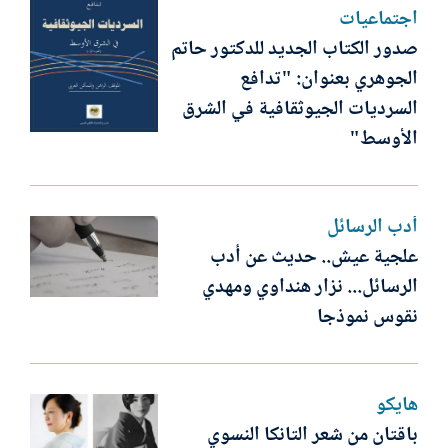
اجتماعيات
صدور الكتاب الجديد للدكتور حاتم
الجوهري بعنوان: "تدافع
السرديات الجيوثقافية في الشرق
الأوسط"
أدب الرسائل
علجية عيش.. حديث عن أدب
الرسائل... نزار هنداوي ومهدي
نقوس نموذجا
هايكو
باقتان من شعر التانكا النسوي