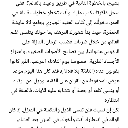
يشيخ، بالخطوة الثانية في طريق وعيك بالعالم؟. ففي
سجل ذاكرتك كتب عليك وأنت تخطو خطوات قليلة في
العمر، دخولُك إلى كُتَّاب الفقيه الجباري بجامع لالا عايشة
الخضرة، حيث بدأ شعورك المرهف بما حولك يتلمس ظلم
العالم، من خلال ضربات قضيب الرمان، النازلة على
الرؤوس عشوائيا، بين تصايح الأصوات الصغيرة، واهتزاز
الأجساد الطرية، خصوصا يوم الثلاثاء المرعب، الذي كانوا
يقولون عنه: (الثلاثة بلا فلاتة)، فقد كان هذا اليوم موعد
عرض المحفوظ من القرآن على الفقيه، وويل لمن يرتبك
أو ينسى كلمة أو جملة أو تتشابه عليه الآيات، فالفلقة في
انتظاره.
لكن إن نسيتَ فلن تنسى الذيل والتكملة في المنزل. إذ كان
الوالد في انتظارك أنت وأخوك، في المنزل بعد العشاء،