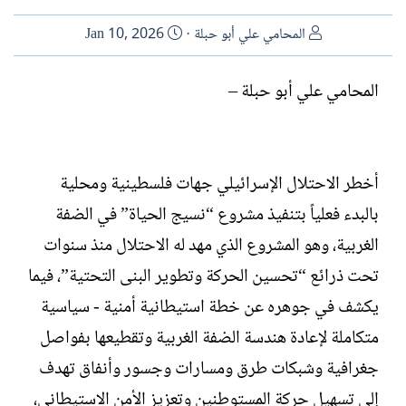
ا
ت
المحامي علي أبو حبلة
Jan 10, 2026
ل
ا
ك
ر
المحامي علي أبو حبلة –
ا
ي
ت
خ
ب
ا
ل
أخطر الاحتلال الإسرائيلي جهات فلسطينية ومحلية
إ
ن
بالبدء فعلياً بتنفيذ مشروع “نسيج الحياة” في الضفة
ش
الغربية، وهو المشروع الذي مهد له الاحتلال منذ سنوات
ا
ء
تحت ذرائع “تحسين الحركة وتطوير البنى التحتية”، فيما
يكشف في جوهره عن خطة استيطانية أمنية - سياسية
متكاملة لإعادة هندسة الضفة الغربية وتقطيعها بفواصل
جغرافية وشبكات طرق ومسارات وجسور وأنفاق تهدف
إلى تسهيل حركة المستوطنين وتعزيز الأمن الاستيطاني،