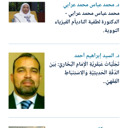
د. محمد عباس محمد عرابي
محمد عباس محمد عرابي -
الدكتورة لطفية الناديأم الفيزياء
النووية.
د. السيد إبراهيم أحمد
تَجَلِّيَاتُ عَبْقَرِيَّةِ الْإِمَامِ الْبُخَارِيِّ: بَيْنَ
الدِّقَّةِ الْحَدِيثِيَّةِ وَالِاسْتِنْبَاطِ
الْفِقْهِيِّ..