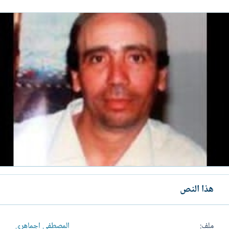
هذا النص
ملف
المصطفى اجماهري