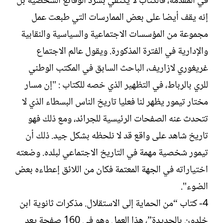
في المقدمة، فالكتاب لا يكتفي بسرد الوقائع الشخصية بل
إنه يقف أيضا على بعض الممارسات التي طبعت عمل
مجموعة من المؤسسات الاجتماعية والسياسية والنقابية
والإدارية في الفترة المذكورة. ويقول عالم الاجتماع
غريغوري لازاريف، الباحث السابق في المكتب الوطني
للري بالرباط، في التظهير الذي خصه للكتاب : "إن مسار
مختار تيمور يظهر لنا فعليا تاريخ الناس البسطاء الذي لا
تتحدث عنه الصفحات الرئيسية للجرائد، ومع ذلك فهو
تاريخ شاهد على واقع قد لا نلحظه بشكل جيد. ذلك أن
تيمور شخصية مهمة في التاريخ الاجتماعي لبلده. وضعته
اختياراته في الجهة المعتمة فكان من اللائق إعطاءه بعض
الضوء".
4- كتاب “من الحماية إلى الاستقلال. مذكرات ثانوية ابن
خلدون بالجديدة”، هذا العمل وهو في 160 صفحة يعد