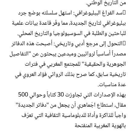
من التاريخ الوطني.
سد الفراغ الببليوغرافي: استهل سلسلته بوضع جرد
ببليوغرافي لتاريخ الجديدة، مما وفّر قاعدة بيانات علمية
للباحثين والطلبة في السوسيولوجيا والتاريخ المحلي.
التحول إلى مرجع أدبي وتاريخي: أصبحت هذه الدفاتر
مصدراً أساسياً لروائيين ومبدعين يبحثون عن "التفاصيل
الجوهرية والحقيقية" للمجتمع المغربي في فترات
تاريخية سابق، كما صرح بذلك الروائي فؤاد العروي في
عدة مناسبات.
بهذه الإصدارات التي تجاوزت 30 كتاباً وحوالي 500
مقال، استطاع اجْماهري أن يجعل من "دفاتر الجديدة"
واجباً للذاكرة وأداة للدبلوماسية الثقافية التي تعرّف
بالهوية المغربية المنفتحة