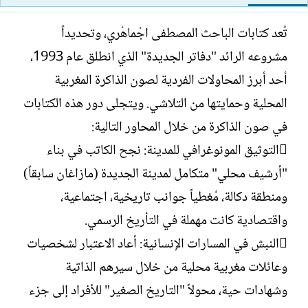
ت
خ
ب
ا
تُعد كتابات الباحث المصطفى اجْماهْري، وتحديداً
ل
مشروعه الرائد "دفاتر الجديدة" الذي انطلق عام 1993،
إ
ن
أحد أبرز المحاولات الفردية لصون الذاكرة المغربية
ش
المحلية وحمايتها من التلاشي. ويتجلى دور هذه الكتابات
ا
ء
في صون الذاكرة من خلال المحاور التالية:
التوثيق المونوغرافي للمدينة: نجح الكاتب في بناء
"أرشيف محلي" متكامل لمدينة الجديدة (مازاغان سابقاً)
ومنطقة دكالة، مُغطياً جوانب تاريخية، اجتماعية،
واقتصادية كانت مهملة في التأريخ الرسمي.
النبش في المسارات الإنسانية: أعاد الاعتبار لشخصيات
وعائلات مغربية محلية من خلال سيرهم الذاتية
وشهادات حية، محولاً "التاريخ الصغير" للأفراد إلى جزء