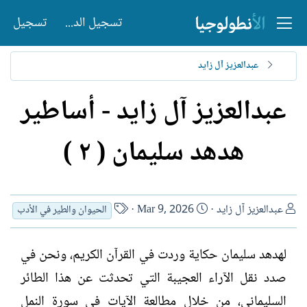
تسجيل الدخول
تسجيل
عبدالعزيز آل زايد
عبدالعزيز آل زايد - أساطير
هدهد سليمان ( ٢ )
ا
ت
ا
عبدالعزيز آل زايد
Mar 9, 2026
الحيوان والطير في الأدب
ل
ا
س
ك
ر
م
لهدهد سليمان حكاية وردت في القرآن الكريم، ونحن في
ا
ي
ا
ت
خ
ل
صدد نقل الآراء العجيبة التي تحدثت عن هذا الطائر
ب
ا
ك
السليماني، من خلال مطالعة الآيات في سورة النمل