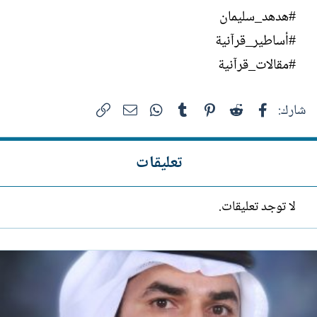
#هدهد_سليمان
#أساطير_قرآنية
#مقالات_قرآنية​
فيسبوك
Reddit
Pinterest
Tumblr
WhatsApp
الرابط
البريد الإلكتروني
شارك:
تعليقات
لا توجد تعليقات.