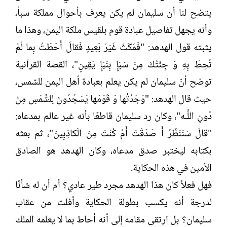
ل
ا
يتضح لنا أن سليمان لم يكن يعرف بأحوال مملكة سبأ،
إ
ت
ن
ب
وأنه يجهل تفاصيل عبادة قوم بلقيس ملكة اليمن، وهذا ما
ش
يثبته قول الهدهد: "فَمَكَثَ غَيْرَ بَعِيدٍ فَقالَ أَحَطْتُ بِما لَمْ
ا
ء
تُحِطْ بِهِ وَ جِئْتُكَ مِنْ سَبَإٍ بِنَبَإٍ يَقِينٍ"، القصة القرآنية
توضح أنّ سليمان لم يكن يعلم بعبادة أهل اليمن للشمس،
حيث قال الهدهد: "وَجَدْتُها وَ قَوْمَها يَسْجُدُونَ لِلشَّمْسِ مِنْ
دُونِ اللَّـه"، وكان رد سليمان قاطعًا بأنه غير عالم بمدعاه:
"قالَ سَنَنْظُرُ أَ صَدَقْتَ أَمْ كُنْتَ مِنَ الْكاذِبِينَ"، ثم بعثه
بكتابه ليختبر صدق مدعاه، وكان الهدهد هو الصادق
الأمين في هذه الحكاية.
فهل فعلاً كان هذا الهدهد مجرد طير عادي؟ أم أن له شأنًا
لدرجة أنه يكسب بطولة الحكاية وأفلت من عقاب
سليمان؟ بل ارتقى مقامه إلى أنه أحاط بما لا يعلمه الملك