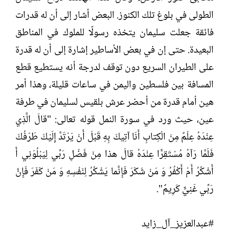
الطولى في بلوغ تلك الكنوز. البعض أشار إلى أن له قدرات
فائقة جعلت سليمان يتخذه رسولًا للملوك في المناطق
البعيدة. حتى إن في بعض الأساطير إشارة إلى أن له قدرة
على الطيران السريع دون توقف لدرجة أنه يستطيع قطع
المسافة بين فلسطين واليمن في ساعات قليلة، وهذا أمر
هين أمام قدرة من أحضر عرش بلقيس لسليمان في طرفة
عين، حيث ورد في سورة النمل قوله تعالى: "قالَ الَّذِي
عِنْدَهُ عِلْمٌ مِنَ الْكِتابِ أَنَا آتِيكَ بِهِ قَبْلَ أَنْ يَرْتَدَّ إِلَيْكَ طَرْفُكَ
فَلَمَّا رَآهُ مُسْتَقِرًّا عِنْدَهُ قالَ هذا مِنْ فَضْلِ رَبِّي لِيَبْلُوَنِي أَ
أَشْكُرُ أَمْ أَكْفُرُ وَ مَنْ شَكَرَ فَإِنَّما يَشْكُرُ لِنَفْسِهِ وَ مَنْ كَفَرَ فَإِنَّ
رَبِّي غَنِيٌّ كَرِيمٌ".
#عبدالعزيز_آل_زايد