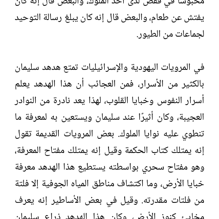
محبوسًا في قفص لدى أحد الملوك، والبعض قال إنه كان
يفتش عن طعام، والبعض قال إنه كان يبلغ رسالة التوحيد
لجماعات من الطيور.
في المرويات اليهودية والإسرائيليات تمتع هدهد سليمان
بالكثير من الأسرار، فمن العجائب أن هذا الهدهد يعلم
أسرار النفوس وخبايا القلوب، لهذا يعد نادرة من النوادر
العجيبة، وكان أثيرًا عند سليمان ويستعين به لمعرفة ما
تنطوي عليه نوايا الملوك. بعض المرويات القديمة تقول
إنه يمتلك كتاب الحكمة وقيل إنه يمتلك مفتاح المعرفة،
وهو مفتاح سحري بواسطته يستطيع هذا الهدهد معرفة
خبايا الأرض، وما اكتشاف مناطق المياه الجوفية إلا فلتة
من فلتات مقدرته. وقيل في بعض الأساطير إنه يعرف
مخابئ كنوز الأرض، وكان هذا الهدهد ذراع سليمان