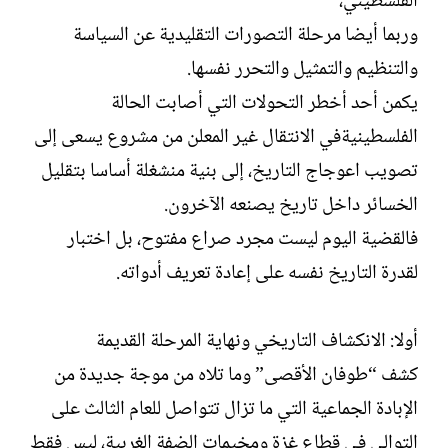
الفلسطيني،
وربما أيضا مرحلة التصورات التقليدية عن السياسة
والتنظيم والتمثيل والتحرر نفسها.
يكمن أحد أخطر التحولات التي أصابت الحالة
الفلسطينيةفي الانتقال غير المعلن من مشروع يسعى إلى
تصويب اعوجاج التاريخ، إلى بنية منشغلة أساسا بتقليل
الخسائر داخل تاريخ يصنعه الآخرون.
فالقضية اليوم ليست مجرد صراع مفتوح، بل اختبار
لقدرة التاريخ نفسه على إعادة تعريف أدواته.
أولا: الانكشاف التاريخي ونهاية المرحلة القديمة
كشف “طوفان الأقصى” وما تلاه من موجة جديدة من
الإبادة الجماعية التي ما تزال تتواصل للعام الثالث على
التوالي في قطاع غزة ومخيمات الضفة الغربية، ليس فقط