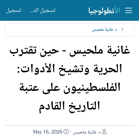
تسجيل الدخول
تسجيل
د. غانية ملحيس
غانية ملحيس - حين تقترب
الحرية وتشيخ الأدوات:
الفلسطينيون على عتبة
التاريخ القادم
ا
ت
د. غانية ملحيس
May 16, 2026