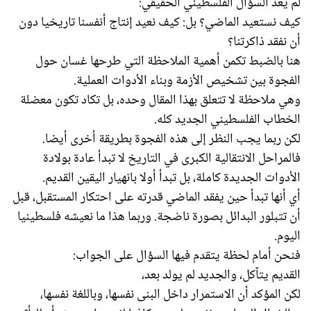
لم يعد السؤال الفلسطيني الحقيقي:
كيف نستعيد الماضي؟ بل: كيف نعيد إنتاج أنفسنا تاريخيا دون
أن نفقد ذاكرتنا؟
هنا بالضبط تكمن أهمية الملاحظة التي طرحها غسان حول
الفجوة بين تشخيص الأزمة وبناء الأدوات العملية.
وهي ملاحظة لا تتعلق بهذا المقال وحده، بل تكاد تكون معضلة
الخطاب الفلسطيني الجديد كله.
لكن ربما يجب النظر إلى هذه الفجوة بطريقة أخرى أيضا.
فالمراحل الانتقالية الكبرى في التاريخ لا تبدأ عادة بولادة
الأدوات الجديدة كاملة، بل تبدأ أولا بانهيار اليقين القديم.
أي أنها تبدأ حين يفقد الماضي قدرته على احتكار المستقبل، قبل
أن تتبلور البدائل بصورة ناضجة. وربما هذا ما نعيشه فلسطينيا
اليوم.
فنحن أمام لحظة يتقدم فيها السؤال على الجواب:
القديم يتآكل، والجديد لم يولد بعد،
لكن المؤكد أن الاستمرار داخل البنى نفسها، وباللغة نفسها،