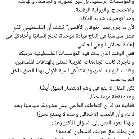
والمؤسسات الرسمية، بل عبر الصورة، والجامعة، والهاتف،
والاحتجاج، والرواية الرقمية.
وهذا توصيف شديد الذكاء.
لأن ما جرى بعد “طوفان الأقصى” كشف أن الفلسطيني الذي
فشل سياسيًا في إنتاج قيادة موحدة، نجح إنسانيًا وأخلاقيًا في
إعادة احتلال الوعي العالمي.
ففي الوقت الذي بدت فيه المؤسسات الفلسطينية مرتبكة
وعاجزة، كانت الجامعات الغربية تمتلئ بالهتافات لفلسطين،
وكانت الرواية الصهيونية تتآكل للمرة الأولى بهذا العمق داخل
الغرب نفسه.
لكن المقال لا يقع في وهم الانتصار السهل أيضًا.
وهذه نقطة مهمة جدًا.
فغانية تدرك أن التعاطف العالمي ليس مشروعًا سياسيًا بحد
ذاته، وأن الغضب الأخلاقي وحده لا يصنع تحررًا.
ولهذا يعود النص إلى السؤال الأكثر رعبًا:
من يملك حق تعريف فلسطين القادمة؟