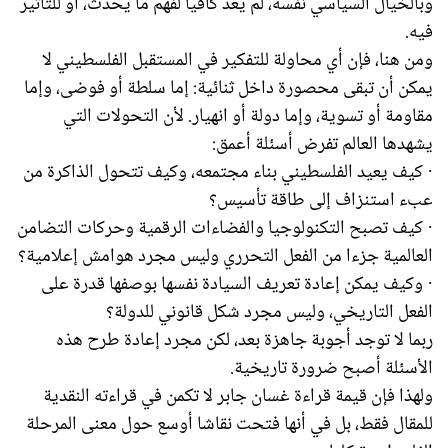
وبالخيال السياسي نفسه، لم يعد كافيا لفهم ما يحدث، أو للتأثير
فيه.
ومن هنا، فإن أي محاولة للتفكير في المستقبل الفلسطيني لا
يمكن أن تبقى محصورة داخل ثنائية: إما سلطة أو فوضى، وإما
مقاومة أو تسوية، وإما دولة أو انهيار. لأن التحولات التي
يشهدها العالم تفرض أسئلة أعمق:
· كيف يعيد الفلسطيني بناء مجتمعه، وكيف تتحول الذاكرة من
عبء استنزاف إلى طاقة تأسيس؟
· كيف تصبح التكنولوجيا والفضاءات الرقمية وحركات التضامن
العالمية جزءا من الفعل التحرري وليس مجرد هوامش إعلامية؟
· وكيف يمكن إعادة تعريف السيادة نفسها بوصفها قدرة على
الفعل التاريخي، وليس مجرد شكل قانوني للدولة؟
ربما لا توجد أجوبة جاهزة بعد، لكن مجرد إعادة طرح هذه
الأسئلة أصبح ضرورة تاريخية.
ولهذا فإن قيمة قراءة غسان جابر لا تكمن في قراءته النقدية
للمقال فقط، بل في أنها فتحت نقاشا أوسع حول معنى المرحلة