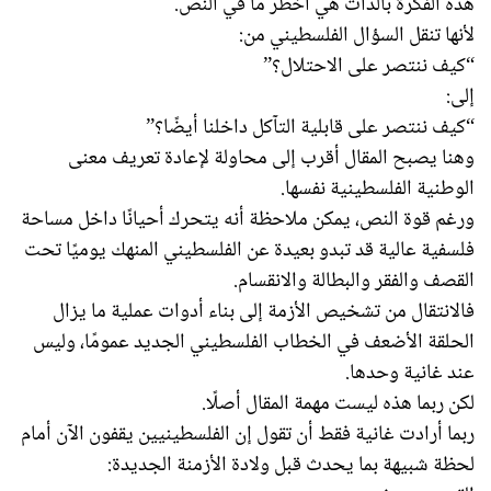
هذه الفكرة بالذات هي أخطر ما في النص.
لأنها تنقل السؤال الفلسطيني من:
“كيف ننتصر على الاحتلال؟”
إلى:
“كيف ننتصر على قابلية التآكل داخلنا أيضًا؟”
وهنا يصبح المقال أقرب إلى محاولة لإعادة تعريف معنى
الوطنية الفلسطينية نفسها.
ورغم قوة النص، يمكن ملاحظة أنه يتحرك أحيانًا داخل مساحة
فلسفية عالية قد تبدو بعيدة عن الفلسطيني المنهك يوميًا تحت
القصف والفقر والبطالة والانقسام.
فالانتقال من تشخيص الأزمة إلى بناء أدوات عملية ما يزال
الحلقة الأضعف في الخطاب الفلسطيني الجديد عمومًا، وليس
عند غانية وحدها.
لكن ربما هذه ليست مهمة المقال أصلًا.
ربما أرادت غانية فقط أن تقول إن الفلسطينيين يقفون الآن أمام
لحظة شبيهة بما يحدث قبل ولادة الأزمنة الجديدة: