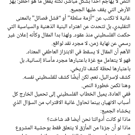
النص لا يهاجم أحدًا بشكل مباشر، لكنه يفعل ما هو أخطر: يهزّ
الأرض التي يقف عليها الجميع.
غانية لا تكتب عن “أزمة سلطة” أو “فشل فصائل” بالمعنى
التقليدي، بل تتحدث عن اهتراء البنية الذهنية والسياسية التي
حكمت الفلسطيني منذ عقود. ولهذا بدا المقال وكأنه إعلان غير
رسمي عن نهاية زمن، لا مجرد نقد لواقع.
الأهم أن المقال لا يسقط في الابتزاز العاطفي المعتاد.
فهو لا يتعامل مع غزة باعتبارها مجرد مأساة إنسانية، بل
باعتبارها لحظة كشف تاريخي.
كشف لإسرائيل، نعم، لكن أيضًا كشف للفلسطيني نفسه.
وهنا تكمن خطورة النص.
ففي العادة، يميل الخطاب الفلسطيني إلى تحميل الخارج كل
أسباب الانهيار، بينما تحاول غانية الاقتراب من السؤال الذي
يخشاه الجميع:
ماذا لو كانت أدواتنا نحن أيضا قد شاخت؟
ماذا لو أن جزءًا من المأزق لا يتعلق فقط بوحشية المشروع