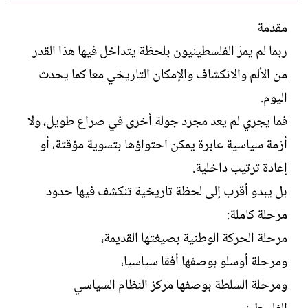
ل
ا
ك
ر
مقدمة
ا
ي
ربما لم يمرّ الفلسطينيون بلحظة يتداخل فيها هذا القدر
ت
خ
ب
ا
من الألم والانكشاف والإمكان التاريخي معا كما يحدث
ل
اليوم.
إ
ن
فما يجري لم يعد مجرد جولة أخرى في صراع طويل، ولا
ش
أزمة سياسية عابرة يمكن احتواؤها بتسوية مؤقتة، أو
ا
ء
إعادة ترتيب داخلية.
بل يبدو أقرب إلى لحظة تاريخية تنكشف فيها حدود
مرحلة كاملة:
مرحلة الحركة الوطنية بصيغتها القديمة،
ومرحلة أوسلو بوصفها أفقا سياسيا،
ومرحلة السلطة بوصفها مركز النظام السياسي