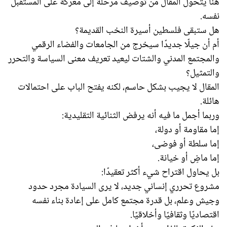
هنا يتحول المقال من توصيف مرحلة إلى معركة على المستقبل
نفسه.
هل ستبقى فلسطين أسيرة النخب القديمة؟
أم أن جيلًا جديدًا سيخرج من الجامعات والفضاء الرقمي
والمجتمع المدني والشتات ليعيد تعريف معنى السياسة والتحرر
والتمثيل؟
المقال لا يجيب بشكل حاسم، لكنه يفتح الباب على احتمالات
هائلة.
وربما أجمل ما فيه أنه يرفض الثنائية التقليدية:
إما مقاومة أو دولة،
إما سلطة أو فوضى،
إما ماضٍ أو خيانة.
بل يحاول اقتراح شيء أكثر تعقيدًا:
مشروع تحرري إنساني جديد، لا يرى السيادة مجرد حدود
وجيش وعلم، بل قدرة مجتمع كامل على إعادة بناء نفسه
اقتصاديًا وثقافيًا وأخلاقيًا.