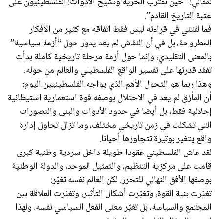
لمقالي: “حين تقترب الحرية وتشيخ الأدوات: الفلسطينيون على
عتبة التاريخ القادم”.
فما لفتني في قراءته ليس فقط اتفاقه مع كثير من الأفكار
المطروحة، بل في أن النقاش لم يعد يدور حول “أزمة سياسية”
بالمعنى التقليدي، وإنما حول أزمة مرحلة تاريخية كاملة بدأت
تفقد قدرتها على تفسير الواقع الفلسطيني والعالم من حوله.
وهذا ربما هو التحول الأهم الذي يواجه الفلسطينيين اليوم:
أن المأزق لم يعد في الاحتلال بوصفه قوة استعمارية استيطانية
إحلالية فقط، بل أيضا في حدود الأدوات والبنى والتصورات
التي تشكلت في زمن تاريخي مختلف، وما تزال تحاول إدارة
واقع يتغير بوتيرة تتجاوزها أحيانا.
لقد عاش الفلسطيني عقودا طويلة داخل سردية وطنية كبرى
قامت على مركزية التنظيم، والتمثيل الموحد، والدولة الوطنية
بوصفها الأفق النهائي للتحرر. لكن العالم نفسه تغيّر:
تغيّرت بنية القوة، وتغيّرت أشكال التأثير، وتغيّرت العلاقة بين
المجتمع والسياسة، بل تغيّر معنى الفعل السياسي نفسه. ولهذا