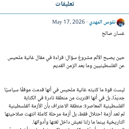
تعليقات
نقوس المهدي
May 17, 2026
غسان صالح
حين يصبح الألم مشروعَ سؤال: قراءة في مقال غانية ملحيس
عن الفلسطينيين وما بعد الزمن القديم
ليست قوة ما كتبته غانية ملحيس في أنها قدمت موقفًا سياسيًا
جديدًا، بل في أنها اقتربت من منطقة نادرة في الكتابة
الفلسطينية المعاصرة: منطقة الاعتراف بأن الأزمة الفلسطينية
لم تعد أزمة احتلال فقط، بل أزمة مرحلة كاملة انتهت صلاحيتها
التاريخية بينما ما زلنا نعيش داخل لغتها وأدواتها.