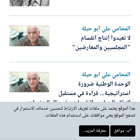
المحامي علي أبو حبلة
لا تعيدوا إنتاج انقسام
"المجلسيين والمعارضين"
المحامي علي أبو حبلة
الوحدة الوطنية ضرورة
استراتيجية... قراءة في مستقبل
النظام السياسي الفلسطيني في ظل المتغيرات
هذا الموقع يعتمد على ملفات تعريف الارتباط لتحسين خدماته، الاستمرار في
الإقليمية والدولية
تصفح الموقع يعني موافقتك على استخدام هذه الملفات.
موافق
معرفة المزيد...
د. بوزيد الغلى