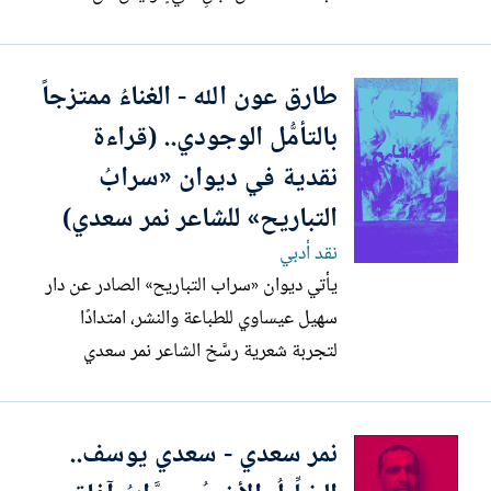
انهارتْ.. أو لأنَّ حبيبةً أو فكرةً هجرتهُ، بل لأنهُ
سقطَ في عجزٍ روحيٍّ عن تحويل ما في
طارق عون الله - الغناءُ ممتزجاً
الحياةِ من أشياءٍ لا تُحصى إلى شِعر.. العجزُ
أحياناً موتٌ مجازي، والشاعرُ...
بالتأمُّل الوجودي.. (قراءة
نقدية في ديوان «سرابُ
التباريح» للشاعر نمر سعدي)
نقد أدبي
يأتي ديوان «سراب التباريح» الصادر عن دار
سهيل عيساوي للطباعة والنشر، امتدادًا
لتجربة شعرية رسَّخ الشاعر نمر سعدي
ملامحها عبر سنوات طويلة من الكتابة، حيث
تتجاور النزعة الغنائية مع التأمل الوجودي،
نمر سعدي - سعدي يوسف..
ويتداخل الخاص والعام ضمن نسيج لغوي
كثيف الإحالات والدلالات. غير أن قيمة