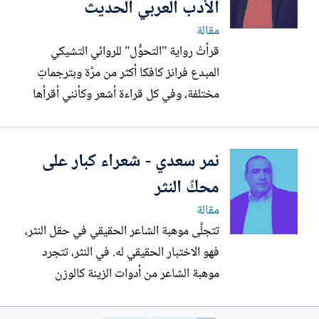
الأدب العربي الحديث
مقالة
قرأتُ رواية "التحوُّل" للروائي التشيكي
المبدع فرانز كافكا أكثر من مرَّة وبترجماتٍ
مختلفة، وفي كل قراءة أشعر وكأنني أقرأها
للمرَّة الأولى بشغف بالغ. لغة جارحة، فارهة،
ومفرطة في الجمال والدهشة. أتذكَّر افتتان
نمر سعدي - شعراء كبار على
الروائي الكولمبي الرائع غابرييل غارسيا
ماركيز بمطلعها المدهش، وأتماهى مع ذكريات
محكِّ النثر
بعيدة...
مقالة
تتجلَّى موهبة الشاعر الحقيقي في حقل النثر،
فهو الاختبار الحقيقي له. في النثر، تتجرد
موهبة الشاعر من أدوات الزينة كالوزن
والقافية، ليظهر حجم شاعريته الحقيقي
وعمقه اللغوي والتعبيري. يحجب الوزن