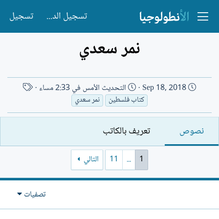
تسجيل الدخول
تسجيل
نمر سعدي
ت
ا
Sep 18, 2018
التحديث
الأمس في 2:33 مساء
ا
س
كتاب فلسطين
نمر سعدي
ر
م
ي
ا
نصوص
تعريف بالكاتب
خ
ل
ا
ك
ل
ا
1
...
11
التالي
إ
ت
ن
ب
ش
تصفيات
ا
ء