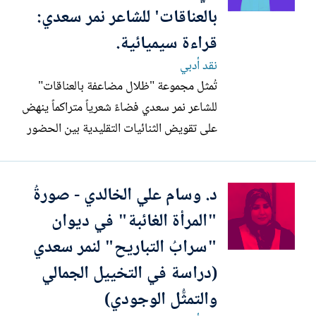
بالعناقات' للشاعر نمر سعدي:
قراءة سيميائية.
نقد أدبي
تُمثل مجموعة "ظلال مضاعفة بالعناقات"
للشاعر نمر سعدي فضاءً شعرياً متراكماً ينهض
على تقويض الثنائيات التقليدية بين الحضور
والغياب، حيث تتحول القصيدة من أداة
للتعبير إلى مختبرٍ سيميائي لاختبار حدود
د. وسام علي الخالدي - صورةُ
اللغة ومتاهات الوجود. إن العنوان ذاته يشي
بمركزية "الظل"؛ ذلك الكيان الموازي للحقيقة
"المرأة الغائبة" في ديوان
الذي لا يكتفي...
"سرابُ التباريح" لنمر سعدي
(دراسة في التخييل الجمالي
والتمثُّل الوجودي)