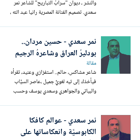
والنشر ، ديوان "سرابُ التباريح" للشاعر نمر
سعدي. تصميم الفنانة المصرية رانيا عبد الله ،
يقع الديوان في 86 صفحة من الحجم
المتوسط ، ويتوزع على أبواب شعريَّة كثيرة
نمر سعدي - حسين مردان..
مرقَّمة بالأرقام اليونانية. منها سيرةُ الضلِّيل،
كأن قصائدي ريح، أجمل الناجيات من الحب،
بودليرُ العراق وشاعرهُ الرجيم
سراب...
مقالة
شاعر مشاكس، حالم.. استفزازي وعنيد، تقرأه
فيأخذك إلى تيه لغويٍّ جميل ،عاصر السيَّاب
والبياتي والجواهري وسعدي يوسف وحسب
الشيخ جعفر واختلف عنهم جميعا، كتب
القصيدة العمودية بروح وثابة متجدِّدة
نمر سعدي - عوالم كافكا
وجريئة، تحركها الأشواق ويدفعها الغموض
والحب واللهفة، تميز بنثره المرَّكز الذي يأخذك
الكابوسيَّة وانعكاساتها على
إلى سماوات القلق...