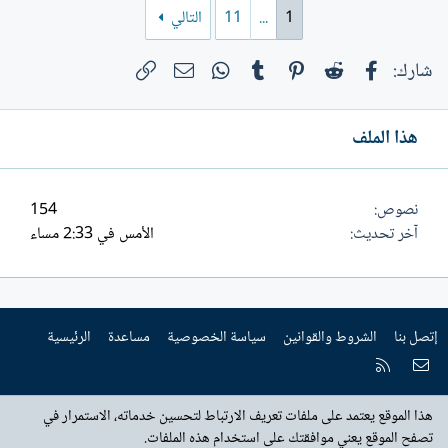
1
...
11
التالي
والقافية أحياناً عيوب اللغة وضعف المعنى عبر
الإيقاع الموسيقي ، فيغيب المقياس الفني
فيسبوك
Reddit
Pinterest
Tumblr
WhatsApp
الرابط
البريد الإلكتروني
شارك:
الذي نحكم بواستطه على...
هذا الملف
نصوص
154
آخر تحديث
الأمس في 2:33 مساء
إتصل بنا
الشروط والقوانين
سياسة الخصوصية
مساعدة
الرئيسية
إتصل بنا
RSS
هذا الموقع يعتمد على ملفات تعريف الارتباط لتحسين خدماته، الاستمرار في
تصفح الموقع يعني موافقتك على استخدام هذه الملفات.