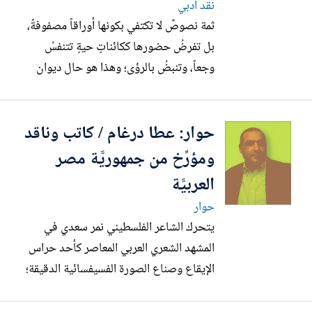
نقد أدبي
ثمة نصوصٌ لا تكتفي بكونها أوراقاً مصفوفةً،
بل تفرضُ حضورها ككائناتٍ حيةٍ تتنفسُ
وجعاً، وتنبضُ بالرؤى؛ وهذا هو حال ديوان
'سراب التباريح' للشاعر نمر سعدي. إن هذه
المجموعة الشعرية لا تنبثقُ من فراغٍ، بل هي
حوار: عطا درغام / كاتب وناقد
تجلٍّ عميقٌ لقلق الذات المبدعة التي تُحاول
استعادة العالم عبر بوابة الحنين، حيث
ومؤرِّخ من جمهوريَّة مصر
تُصبح...
العربيَّة
حوار
يتحرك الشاعر الفلسطيني نمر سعدي في
المشهد الشعري العربي المعاصر كأحد حراس
الإيقاع وصناع الصورة الفسيفسائية الدقيقة؛
فهو الصوت الذي أطل مع جيل التسعينيات
ليحمل لواء التجريب المشحون بأصالة