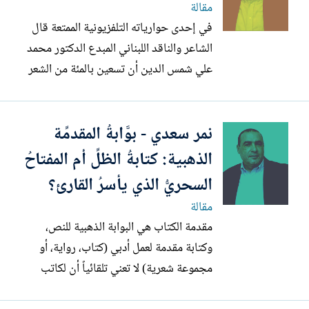
مقالة
في إحدى حوارياته التلفزيونية الممتعة قال
الشاعر والناقد اللبناني المبدع الدكتور محمد
علي شمس الدين أن تسعين بالمئة من الشعر
الحديث يصلح أن يكون شعيراً يُقدَّم للدواب.
يحضرني قوله كلما طالعتنا تلك النصوص
نمر سعدي - بوَّابةُ المقدمِّة
الرديئة التي طفرت بها فضاءات السوشيال
ميديا. ألم نتعب ونمل من آلاف أو ربما مئات
الذهبية: كتابةُ الظلِّ أم المفتاحُ
الآلاف من...
السحريُّ الذي يأسرُ القارئ؟
مقالة
مقدمة الكتاب هي البوابة الذهبية للنص،
وكتابة مقدمة لعمل أدبي (كتاب، رواية، أو
مجموعة شعرية) لا تعني تلقائياً أن لكاتب
المقدمة دوراً مباشراً وحقيقيا في تأليف العمل