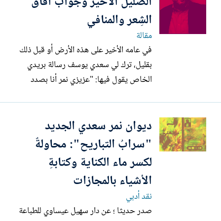
الضلِّيلُ الأخيرُ وجوَّابُ آفاق
الديوان لا تكمن فقط في...
الشِعر والمنافي
مقالة
في عامه الأخير على هذه الأرض أو قبل ذلك
بقليل، ترك لي سعدي يوسف رسالة بريدي
الخاص يقول فيها: "عزيزي نمر أنا بصدد
تنزيل ديوانك "رمادُ الغواية" وطباعته على
الورق لقراءته"، كنت سعيدا برسالته ورسائل
ديوان نمر سعدي الجديد
أخرى يطلب مني زيارته في مغتربه اللندني إذ
ظنَّ للوهلة الأولى بأنني شاعر مغترب من
"سرابُ التباريح": محاولةٌ
أصل عراقي أقيم في...
لكسر ماء الكناية وكتابةِ
الأشياء بالمجازات
نقد أدبي
صدر حديثا ؛ عن دار سهيل عيساوي للطباعة