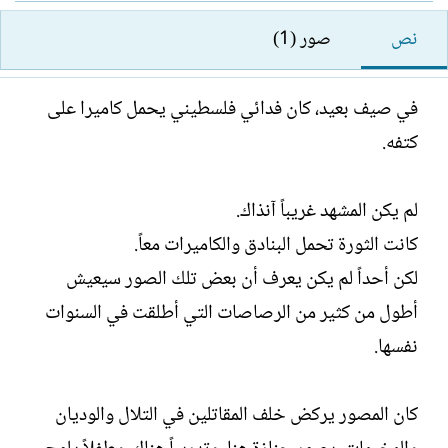
ل
ا
ك
ر
نص
صور (1)
ا
ي
ت
خ
ب
ا
في صيف بعيد، كان فدائي فلسطيني يحمل كاميرا على
ل
كتفه.
إ
ن
ش
لم يكن المشهد غريباً آنذاك.
ا
ء
كانت الثورة تحمل البنادق والكاميرات معاً.
لكن أحداً لم يكن يعرف أن بعض تلك الصور سيعيش
أطول من كثير من الرصاصات التي أطلقت في السنوات
نفسها.
كان المصور يركض خلف المقاتلين في التلال والوديان