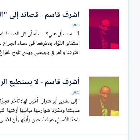
اشرف قاسم - قصائد إلى "ا
شعر
1 - ستسأل عني؟ - سأسأل كل الصبايا الم
افترقنا والفراق وجيعتي ويدي تلوح للفراغ
أشرف قاسم - لا يستطيع الرملُ 
شعر
"إلى بشرى أبو شرار" أقول
مدينتُنا وتنكرنا شوارعها مبانيها أزقتها الت
الخدِّ الأسيلِ، عرفتُ حين رأيتُها، أن الأسى.