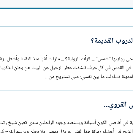
ل
ا
إ
ت
ن
ب
ش
ا
ء
دروب القديمة؟
إلى الصديقة المبدعة بشرى أبو شرار من وحي روايتها "شمس" _ قرأت الرواية؟ _ مازلت أقرأ منذ التقينا وأ
رع في القدس في كل حرف تنشقت عطر الرحيل عن البيت عن وطن الذكري
دينة تساءلت ما بين نفسي: متى نستريح من...
 القروي...
ية في أقاصي الكون أسيانة ويستعيد وجوه الراحلين سدى كعين شيخ رثت 
ة الذبح في أحشاء رمانة هذا الفتى لم يزل يمضي بلا وطن ويرسم الفرح كي