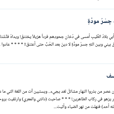
سْرُ مودَّةٍ
وأبي بلادُ الطِّيبِ أمسى في دُخانِ جحودِهم فرداً هزيلاً يختنقْ! ويداهُ فتَّشَتا
عن يديَّ بلا هُدىً وأنا بِقاعِ الجُبِّ سِرٌّ مُنْغَلِقْ بيني وبين اللهِ جسرُ
سف
ن عصر من بذروا النهار مشاتلَ لغد يجيء.. ويستبين آت من اللغة التي م
من اللغة التي ما ضوجعت من مفردات النور يزهو في ركاب الطاهرين! * * * صاحبت (دانتي والمعري)
ه أحد) فنهلت من نهر الضياء وأتيت...