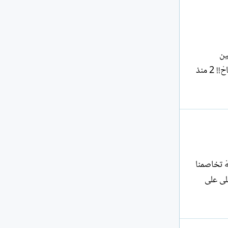
ين
استفاق الفؤاد بعطرهما في مساء الجراحْ سأسأل تنورة شاغبتها الرياحُ، فشع الرخام، فصلى له النور في مهرجان الرياحْ!! 2 منذ
ِيهْ تخاصمنا
ْلى على