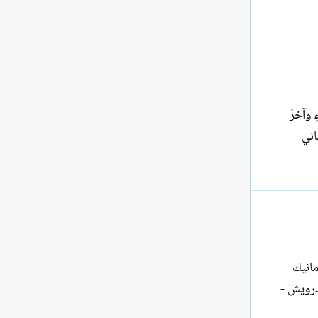
 وآخرُ
ماني
 أمانيك
القديمة.. قادمة! هذا فؤادك لم يزل بِكراً عناقيد الحكايات القديمة لم تزل خضراء في لون ابتهاج الروح ليلة يرتقي الدرويش -