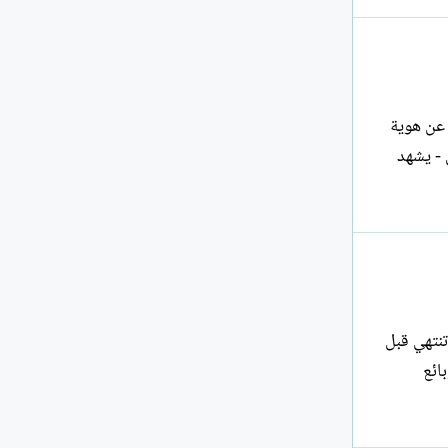
حثين عن هوية
نة ونحن - يشهد
نتهي قبل
ائع