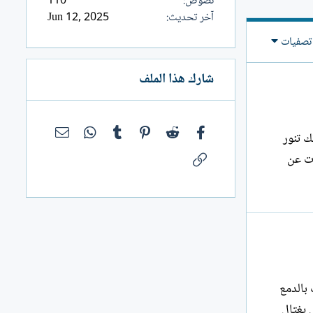
نصوص
110
آخر تحديث
Jun 12, 2025
تصفيات
شارك هذا الملف
فيسبوك
Reddit
Pinterest
Tumblr
WhatsApp
البريد الإلك
شعل برقك تنور
الرابط
ات عن
بالدمع
 يغتال