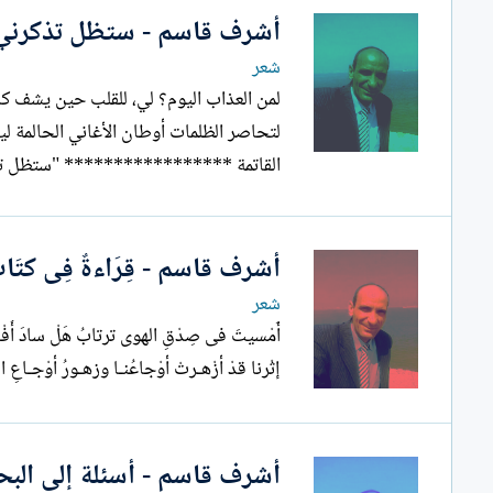
أشرف قاسم - ستظل تذكرني
شعر
لمن العذاب اليوم؟ لي، للقلب حين يشف كالب
لتحاصر الظلمات أوطان الأغاني الحالمة ل
القاتمة ***************** "ستظل تذك
أشرف قاسم - قِرَاءةٌ فِى كتَابِ ا
شعر
إثْرنا قدْ أزْهـرتْ أوْجاعُنـا وزهـورُ أوْجـاعِ الغرامِ عـذابُ قدْ ضَاقت...
أشرف قاسم - أسئلة إلى البح