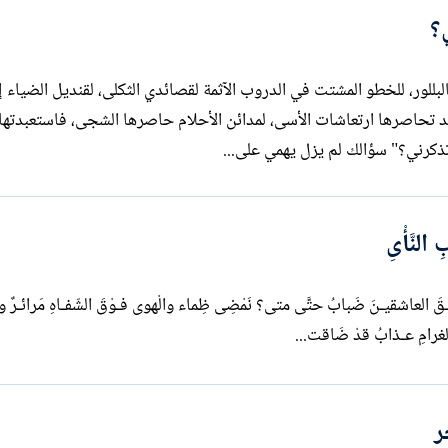
؟
للور، للخطو المشتت في الدروب الآثمة لقصائدي الثكلى، لقنديل الضياء إذ
يد تحاصرها ارتعاشات الأسى، لمدائن الأحلام حاصرها الشجى، فاستعبدتها
رني؟" سؤالك لم يزل يهمي على...
لنَّأْىِ
أَمْسيتَ فى صِدْقِ الهوى ترتابُ هَلْ سادَ أُفْـقَ العاشقيـنَ ضَبابُ حتَّى متى؟ نَمْضِى ظِماء و
ر