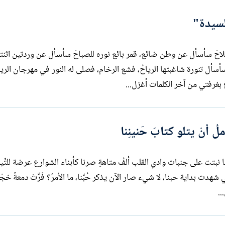
لسيدة"
لاحْ سأسأل عن وطن ضائع، قمر بائع نوره للصباحْ سأسأل عن وردتين اثنت
 بغرفتي من آخر الكلمات أغزل...
أنْ يتلو كتابَ حَنينِنا
 لها: تأخر فجرُنا نبتت على جنبات وادي القلب ألفُ متاهةٍ صرنا كأبناء الشوارع عرضة للتّ
ي شهدت بداية حبنا، لا شيء صار الآن يذكر حُبَّنا، ما الأمرُ؟ فَرَّتْ دمعةٌ خج
..