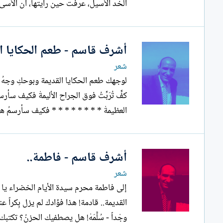
الخد الأسيل، عرفت حين رأيتها، أن الأسى
أشرف قاسم - طعم الحكايا ال
شعر
لوجهك طعم الحكايا القديمة وبوحكِ وجهُ البلا
كفٍّ تُرَبِّتُ فوق الجراح الأليمةْ فكيف سأرسم
العظيمةْ * * * * * * * * فكيف سأرسمُ هذا
أشرف قاسم - فاطمة..
شعر
إلى 
وجْداً - سُلَّمَهْ! هل يصطفيك الحزنُ؟ تكتبك المرايا في انعكاسات...