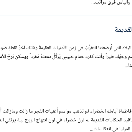
 واليأس فوق مراتب...
قديمة
د التي أرضعتْنا التغرُّبَ في زمن الأمنياتِ العقيمةْ وقلبُكِ آخرُ نقطةِ ضوءٍ
 وجهَكِ طيراً وأنتِ كفردِ حمامٍ حبيسٍ يُرَتِّلُ دمعتَهُ مُفرداً ويسكن بُرجَ الأ
...
فاطمة محرم سيدة الأيام الخضراء يا فاطمة! أيامك الخضراء لم تذهب مواسم أغنيات الفجر ما زالت ومازالت