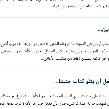
ن...
للحن، أرسل في الصوت ما لم يقله الحنين لأشعل من نورها ألف درب أضيء
دركين الغرام الخريفي؟ هل تدركين الجمال الحزين؟ كأنك آخر سيدة في ا
آخر خاتمة للسنين تنقط من شفتيك الأغاني...
 أن يتلو كتاب حنيننا...
ل لها: تأخر فجرنا نبتت على جنبات وادي القلب ألف متاهة صرنا كأبناء الشوارع عرضة لل
لتي شهدت بداية حبنا، لا شيء صار الآن يذكر حبنا، ما الأمر؟ فرت دمعة خ