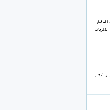
ا انطفا،
 الذكريات
الْهوى فـوْقَ الشّفـاهِ مَرائـرٌ وتـرابُ فى