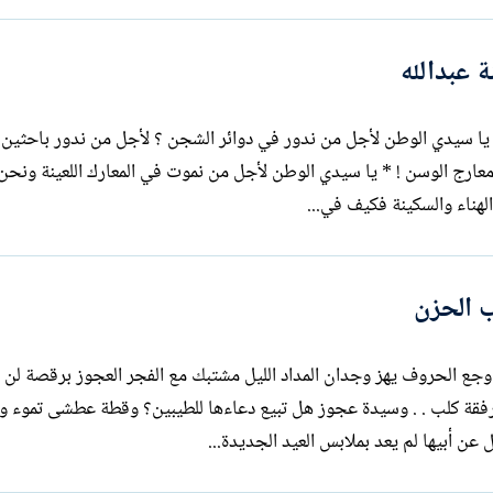
 عبدالله
تضامناً مع الشاعرة الصديقة أمينة عبدالله يا سيدي الوطن لأجل من ندور في دوائر الشجن ؟ لأجل من ندور با
وأنت تحبس النهار في زنازن الظلام ، في معارج الوسن ! * يا سيدي الوطن لأجل من نموت في المعارك اللعي
الهناء والسكينة فكيف في...
 الحزن
 الحروف يهز وجدان المداد الليل مشتبك مع الفجر العجوز برقصة لن ت
 رفقة كلب . . وسيدة عجوز هل تبيع دعاءها للطيبين؟ وقطة عطشى تموء وب
عن أبيها لم يعد بملابس العيد الجديدة...