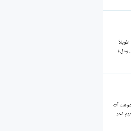
 طويلاً
 مودَّةٍ لا دينَ بعد الحُبِّ حتى أعتنقْ!! * * * * عادوا .. وملءُ
ا شوهت آت
 وارتقيت بروحهم نحو