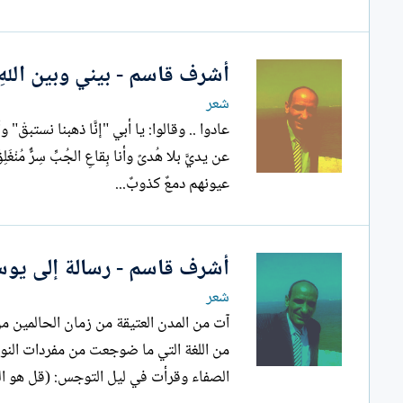
أشرف قاسم - بيني وبين اللهِ جِ
شعر
عادوا .. وقالوا: يا أبي "إنَّا ذهبنا نستبقْ" 
عيونهم دمعٌ كذوبٌ...
أشرف قاسم - رسالة إلى يو
شعر
آت من المدن العتيقة من زمان الحالمين م
الصفاء وقرأت في ليل التوجس: (قل هو الل