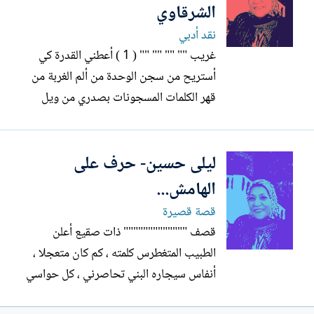
عملية مخاض عسير ، رحم ينبثق...
الشرقاوي
نقد أدبي
غريب "" "" "" "" ( 1 ) أعطني القدرة كي
أستريح من سجن الوحدة من ألم الغربة من
قهر الكلمات المسجونات بصدري من ويل
الآهات الساكنة لقلبي فقلبي يرفرف كالذبيح .
مرتعدة .. تتفكك أوصالي َ تتشابك هياكل حزن
ليلى حسين- حرف على
.. أصناما من ألم تتجمع كرة : تقذفها هذي
الراس وتلك القدم تتفرق أشلاء من عدم...
الهامش...
قصة قصيرة
قصف """"""""""""" ذات صقيع أعلن
الطبيب المتغطرس كلمته ، كم كان متعجلا ،
أنفاس سيجاره البني تحاصرني ، كل حواسي
مستيقظة .. في حضرة الوهن المصفر