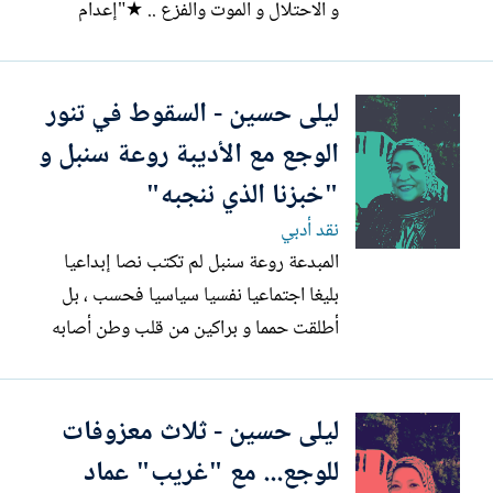
و الاحتلال و الموت والفزع .. ★"إعدام
عاشق" ★ "الكوابيس" ★ "بغداد" ★ مشاهد
الصراع الأزلي بين العدل و الظلم، بين الخير
ليلى حسين - السقوط في تنور
والشر ، والنور والظلام . ثلاثة عناوين لنصوص
سياسية إنسانية نفسية يخترقها تيار الدم و
الوجع مع الأديبة روعة سنبل و
البارود والجراح...
"خبزنا الذي ننجبه"
نقد أدبي
المبدعة روعة سنبل لم تكتب نصا إبداعيا
بليغا اجتماعيا نفسيا سياسيا فحسب ، بل
أطلقت حمما و براكين من قلب وطن أصابه
الخذلان والمهانة تحت ركام قصف غاشم
أهدر معاني الإنسانية والأمومة والحياة ،
ليلى حسين - ثلاث معزوفات
فتكاتفت وتضافرت مفردات القمع لتخبز نصا
شجيا . ★آلام الجسد والروح تتفاقم في
للوجع... مع "غريب" عماد