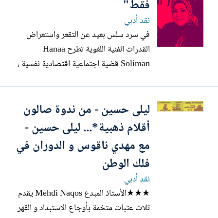
فقط"
نقد أدبي
في سرد سلس بعيد عن التقعر واستعراض
القدرات الفنية اللغوية تطرح Hanaa
Soliman قضية اجتماعية اقتصادية نفسية ،
يتعرض لها المجتمع المصري ، تحت ظروف
سياسية وسوء إدارة خيرات وموارد البلاد
ليلى حسين - من ندوة صالون
البشرية والطبيعية.. ★تكاتفت مواطن الضعف
الإنساني والاجتماعي والطموحات المتواضعة
أقلام ذهبية*... ليلى حسين -
في حق عيش آدمي مستقر تعليما وسكنا...
مع مهدي ناقوس و الدوران في
فلك الوطن
نقد أدبي
★★★الأستاذ المبدع Mehdi Naqos يقدم
ثلاث عتبات متخمة بأوجاع الاستبداد و القهر