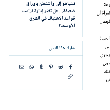
نتنياهو إلى واشنطن بأوراق
رعة
ضعيفة... هل تغيّر إدارة ترامب
مرأة أن
قواعد الاشتباك في الشرق
لجمال
الأوسط؟
الحياة
لى
شارك هذا النص
 يجري
 من
فيسبوك
Reddit
Pinterest
Tumblr
WhatsApp
البريد الإلك
ذلك
الرابط
ير