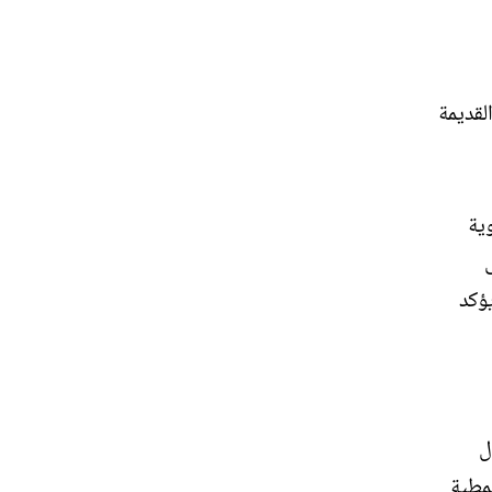
لقديمة
ية
على
ؤكد
ل
نمطية