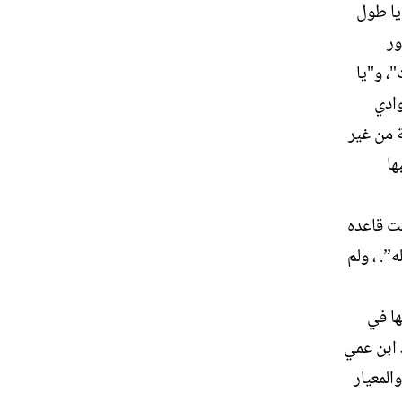
يا طول
ور
، و"يا
وادي
ة من غير
ها
نت قاعده
”. ، ولم
ها في
 ابن عمي
المعيار