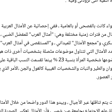
 النقية اللى تزودنى وقيه".
ء كانت بالفصحى أو بالعامية ، ففي إحصائية عن الأمثال العربية ا
ال من فترات زمنية مختلفة وهي: "أمثال العرب" للمفضل الضبي ،
سكري، و"مجمع الأمثال" للميداني ، و"المستقصى في أمثال العرب"
عدد الأمثال التي تتناول موضوعات متّصلة بشخصيات أخرى ذات هو
محددة، فكانت الأمثال في الكتب السابقة التي يكون موضوعها شخصية المرأة بنسبة 23 % بينما تقسمت النسب الباقية 
 والطير والنبات والشخصيات الغيبية كالغول والجن ،الأمر الذي ي
 العصور.
يتم تناقلها عبر الأجيال ، ويبدو هذا الدور واضحا من خلال الأمثا
تاذ علم الاجتماع بجامعة عين شمس ، فأن الأمثال تعكس الصورة ال