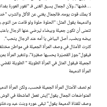
…فضها"، ولأن الجمال يسبق الغنى فـ "تغور العورة بفدانه
لا يملك قوت يومه، فالجمال يغني عن الأكل والشرب "خد ا
والدميمة يقول المثل: "الحلوة حلوة ولو قامت من النوم
تتمنى أن تكون جميلة وبيضاء ليرضي عنها الرجال باعتبار
بيضه وبضب، أصل البياض يا أمه عند الرجال يتحب".
كثرت الأمثال في وصف المرأة الجميلة في مواطن مختلفة ،
فيقول"جوز القصيّرة يحسبها صغيّرة"، وتتغير المرأة بم
الجميلة فيقول المثل في المرأة الطويلة " الطويلة تقضي ح
المرأة الدميمة
لم تصف الأمثال المرأة الجميلة فحسب، ولكن المرأة الدم
المتواضعات الجمال يقول"إيش تعمل الماشطة في الوش ا
وصف للفتاة الدميمة يقول" تبقى عوره وبنت عبد ودخلتها 