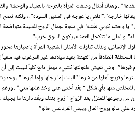
دعة”.، وهناك أمثال وصفت المرأة بالعرجة بالعمياء والوحشة والق
انها خارجه"،"ادلعي يا عوجه في السنين السوده”. ، ولكنه نصح ال
" يا وحشه كوني نِغْشه" في دعوة لجمال الروح للسيدة متواضعة ا
له" ،و"على ما تتكحل العمشه، يكون السوق خرب”.
ك الإنساني، ولذلك تناولت الأمثال الشعبية المرأة باعتبارها محور 
المختلفة انطلاقاً من التهنئة بعيد ميلادها غير المرغوب فيه سعياً إ
م قبرها” ، وهي تعيش طفولتها كشيء مهمل تابع كلياً للبيت إلى أن
ها وتريح أهلها من شرها ”البنت إما رجلها وإما قبرها " ، وحذرت
ى للتخلص منها بأي شكل “ بعِّد أختي عني وخذ غلتها مني” ، ورغم 
 من رجوعها للمنزل بعد الزواج “زوج بنتك وبعِّد دارها ما يجيك غ
 على مالو يروح المال ويبقى القرد على حالو” .