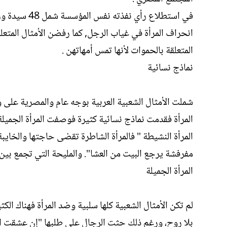
المتعلقة بالحموات لأنها تمس أمهاتهن .
نماذج نسائية
شملت الأمثال الشعبية العربية بوجه عام والمصرية على
المرأة فقدمت نماذج نسائية كثيرة فوصفت المرأة الجميلة 
المرأة النشيطة " فالمرأة الشاطرة تقضى حاجتها والخايبة 
مفرفشة يرجع البيت من العشا". والمليحة التي تجمع بين
المرأة الجميلة
لم تكن الأمثال الشعبية كلها سلبية وضد المرأة فهناك الك
بلا روح، ورغم ذلك حثت الرجال على طلبها "إن عشقت ا