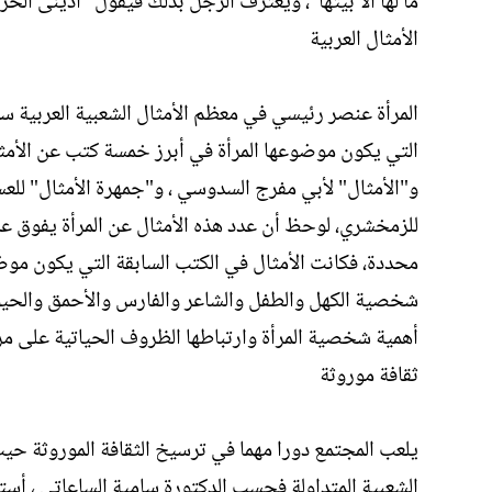
ما لها الا بيتها"، ويعترف الرجل بذلك فيقول "ادينى الحرة
الأمثال العربية
المرأة عنصر رئيسي في معظم الأمثال الشعبية العربية سوا
التي يكون موضوعها المرأة في أبرز خمسة كتب عن الأمث
و"الأمثال" لأبي مفرج السدوسي ، و"جمهرة الأمثال" للع
للزمخشري، لوحظ أن عدد هذه الأمثال عن المرأة يفوق 
شخصية الكهل والطفل والشاعر والفارس والأحمق والحيوان
أهمية شخصية المرأة وارتباطها الظروف الحياتية على مر
ثقافة موروثة
يلعب المجتمع دورا مهما في ترسيخ الثقافة الموروثة حيث 
الشعبية المتداولة فحسب الدكتورة سامية الساعاتي ، أس