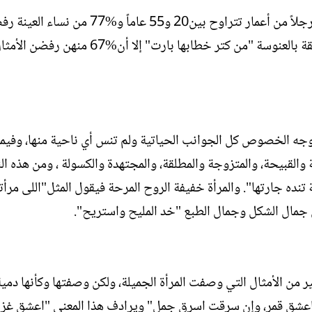
في استطلاع رأي نفذته نفس المؤسسة شمل ‏48 سيدة ورجلاً من أعمار تتراوح بين‏20‏ و‏55‏
انحراف المرأة في غياب الرجل‏,‏ كما رفضن الأمثال المتعلقة بالعنوسة "من كتر خطابها بارت" إلا أن‏67%‏ منهن رفضن
 وجه الخصوص كل الجوانب الحياتية ولم تنس أي ناحية منها، وفي
والقبيحة، والمتزوجة والمطلقة، والمجتهدة والكسولة ، ومن هذه ال
تنده جارتها". والمرأة خفيفة الروح المرحة فيقول المثل"اللى مرأت
 جمال الشكل وجمال الطبع "خد المليح واستريح".
ثير من الأمثال التي وصفت المرأة الجميلة، ولكن وصفتها وكأنها دمي
عشق قمر، وإن سرقت اسرق جمل" ويرادف هذا المعنى "اعشق غزال