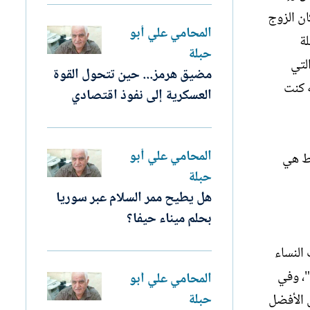
ان الزوج
المحامي علي أبو
لة
حبلة
لتي
مضيق هرمز... حين تتحول القوة
ه كنت
العسكرية إلى نفوذ اقتصادي
المحامي علي أبو
قط هي
حبلة
هل يطيح ممر السلام عبر سوريا
بحلم ميناء حيفا؟
النساء
"، وفي
المحامي علي أبو
حبلة
ل الأفضل