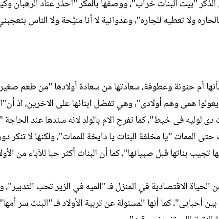
 الذكر "بيت البنات خراب"، ووصفها بالمكر "احذر عناد الرهبان وكي
ه ولا تعطيه للجاره"، وعدوانية لا أنا منيًّحة ولا الناس بتعجبني
أنها أم حنونة وعطوفة، سعادتها من سعادة أولادها "من طعم صغير
عولوا همى وهم أولادى"، وهي تفضل ابنائها على الاخرين، اذ أن"
 لوليه فى خيط"، كما تفرح الام بالولد لانه سندها عند الحاجة "ر
تى الممات "يا مخلفة البنات يا دايخة للممات"، ولكنها لا تنكر دور
جيب بناتها قبل صبيانها"، كما أن البنات أكثر حبا للآباء من الأولا
الحياة الاقتصادية في المنزل فـ "الميه في الزير تحب التدبير"، و
 أحبابى"، كما أنها المسئولة عن تربية الأولاد فـ "البنت سر أمها" 