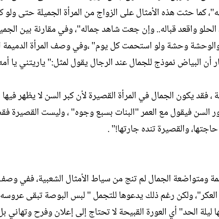
"، كما حثت هذه الأمثال على الزواج من المرأة الجميلة حتى ولو ك
لحلو واقعد قباله.. وإن جعت شاهد جماله"، وفي مقارنة بين الجمي
، والوحشة وحشة ولو استحمت كل يوم" ،وفي وصف المرأة الدميمة ا
 أن البياض نموذج للجمال عند الرجال يقول لمثل:" ياريتني يا أم
 فقد يكون الجمال في المرأة القصيرة لأن كبر السن لا يظهر فيها
رور السن فيقول مع العمر "البنات بسبع وجوه" ، وليست القصيرة ف
اجتها، والقصيرة تنده جارتها!" .
يمة ومتواضعة الجمال لم تنج من سياط الأمثال الشعبية، ففي وصف 
لعكر"، ولكن رغم ذلك يدعوها للتجمل " لبس البوصة تبقى عروسه
ليلة الحد" أي العورة القبيحة لا تحتاج إلى إعلان وفرح وتهاني ب