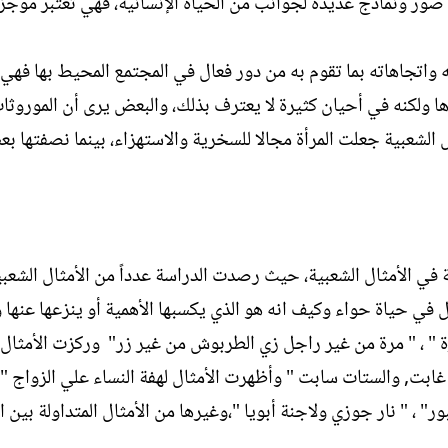
من صور ونماذج عديدة لجوانب من الحياة الإنسانية، فهي تعتبر موجز
ل
إ
ن
اتجاهاته بما تقوم به من دور فعال في المجتمع المحيط بها فهي ا
ش
ها ولكنه في أحيان كثيرة لا يعترف بذلك، والبعض يرى أن الموروثا
ا
ء
 الشعبية جعلت المرأة مجالا للسخرية والاستهزاء، بينما نصفتها ب
في الأمثال الشعبية، حيث رصدت الدراسة عدداً من الأمثال الشعبي
جل في حياة حواء وكيف انه هو الذي يكسبها الأهمية أو ينزعها عنها
ورة " ، " مرة من غير راجل زي الطربوش من غير زر" ‏ وركزت الأمثال 
غابت‏,‏ والستات سابت " وأظهرت الأمثال لهفة النساء علي الزواج 
، " نار جوزي ولاجنة أبويا‏ "،وغيرها من الأمثال المتداولة بين 