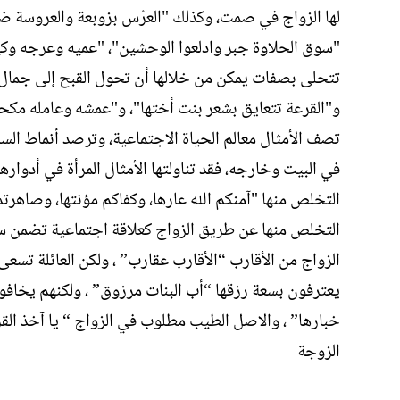
لها الزواج في صمت، وكذلك "العرْس بزوبعة والعروسة ضف
"سوق الحلاوة جبر وادلعوا الوحشين"، "عميه وعرجه وكيع
تتحلى بصفات يمكن من خلالها أن تحول القبح إلى جمال 
و"القرعة تتعايق بشعر بنت أختها"، و"عمشه وعامله مكح
تصف الأمثال معالم الحياة الاجتماعية، وترصد أنماط السلو
في البيت وخارجه، فقد تناولتها الأمثال المرأة في أدوارها 
التخلص منها "آمنكم الله عارها، وكفاكم مؤنتها، وصاهرت
التخلص منها عن طريق الزواج كعلاقة اجتماعية تضمن ستر
الزواج من الأقارب “الأقارب عقارب” ، ولكن العائلة تسع
يعترفون بسعة رزقها “أب البنات مرزوق” ، ولكنهم يخافون
خبارها” ، والاصل الطيب مطلوب في الزواج “ يا آخذ القرد
الزوجة