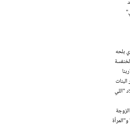
د
"
ي بلحه
الخنفسة
بنا
 البنات
د "اللي
الزوجة
و"المرأة