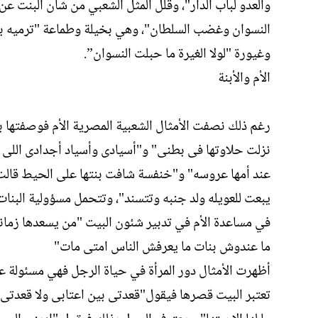
والعدو لباب الدار"، وقلل المثل الشعبي من شأن البنت عن
النسوان وغضب السلطان"، وهي بخيلة وطماعة "ترميه بالحار
وغيورة "لولا الغيرة ما حبلت النسوان”.
الأم والأبنة
رغم ذلك نصفت الأمثال الشعبية المصرية الأم فوصفتها ب
نزلت حلاوتها فى بطنى" و"أسيادى وأسياد أجدادى اللى ي
عند أمها عروسه" و"خنفسة شافت بنتها على الحيط قالت دى
يبعت للعويله ولد جنبه وتتسند"، وتتحمل مسؤولية البنات ح
في مساعدة الأم في تدبير شئون البيت "من يسعدها زمانها ت
ما عندوش بنات ما يعرفش الناس امتى مات"
أظهرت الأمثال دور المرأة في حياة الرجل فهي مسئولة عن 
تعتبر البيت قصرها فيقول"قعدتى بين اعتابى ولا قعدتى بين