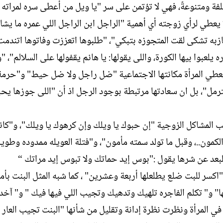
لفة ومتنوعةً، فهي لا تؤتمن على سر "يا ويل من أعطى سره لمراته 
لا يعطي لرأي زوجته أي أهمية "الراجل ابن الراجل اللي عمره ما يشا
زبه تشكى لقت المتجوزه بتبكي"، "طلبوها اتعززت وفاتوها اتندمت"
عبوا بيها الكورة، واللى يقولها: يا هانم يقفولها على السلالم"، "
اج يعطي المرأة مكانتها الاجتماعية "ضل راجل ولا ضل حيط" و"حرم
مل"، بل ان سعادتها مرتبطة بوجود الرجل اذ أن "اللى جوزها يحب
 المشاكل الزوجية "إن حبوك يا ويلك وإن كرهوك يا ويلك"، و"كا
مون..، وقبل ما تولد سمته مأمون"، و"فتلة العويله ممدوده وطويله
وللبعد عن شرها يقول :"بوس إيد حماتك ولا تبوس إيد مراتك “
اكسر للبت ضلع يطلعلها أربعة وعشرين" ، كما شبه المثل البنت بأم
ها" و" تكلم الفاجره تلهيك وتدهيك وتجيب اللي فيها فيك " و" آخد
في المرأة ونظرت نظرة إدانة وتقليل من شأنها "البنت تجيب العار و