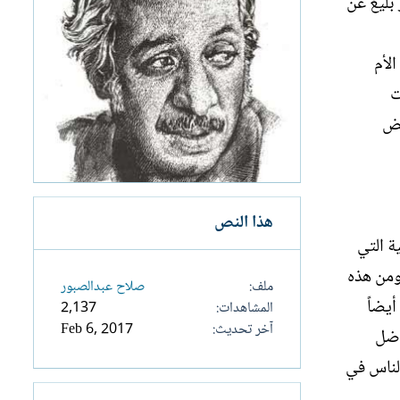
 بليغ عن
لأم
ت
عض
هذا النص
ة التي
 ومن هذه
ملف
صلاح عبدالصبور
أيضاً
المشاهدات
2,137
آخر تحديث
Feb 6, 2017
"ضل
الناس في