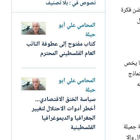
نصوص في : بلا تصنيف
 عاماً و‏77%‏ من نساء العينة رفضن فكرة
 الأمثال
المحامي علي أبو
حبلة
كتاب مفتوح إلى عطوفة النائب
العام الفلسطيني المحترم
ما يخص
نماذج
المحامي علي أبو
ه
حبلة
سياسة الخنق الاقتصادي...
أخطر أدوات الاحتلال لتغيير
الجغرافيا والديموغرافيا
ة جميلة
الفلسطينية
 وإلا