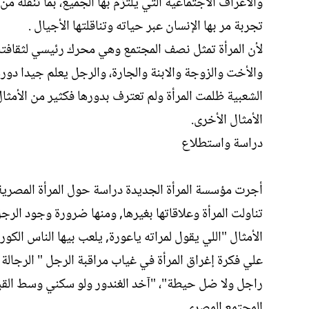
والأعراف الاجتماعية التي يلتزم بها الجميع، بما تنقله 
تجربة مر بها الإنسان عبر حياته وتناقلتها الأجيال .
لأن المرأة تمثل نصف المجتمع وهي محرك رئيسي لثقافته و
والأخت والزوجة والابنة والجارة، والرجل يعلم جيدا دور
الشعبية ظلمت المرأة ولم تعترف بدورها فكثير من الأمثال
الأمثال الأخرى.
دراسة واستطلاع
أجرت مؤسسة المرأة الجديدة دراسة حول المرأة المصرية 
تناولت المرأة وعلاقاتها بغيرها‏,‏ ومنها ضرورة وجود الر
الأمثال "اللي يقول لمراته ياعورة‏,‏ يلعب بيها الناس الك
علي فكرة إغراق المرأة في غياب مراقبة الرجل " الرجالة 
راجل ولا ضل حيطة"، "آخد الغندور ولو سكني وسط القبور" 
المجتمع المصري .