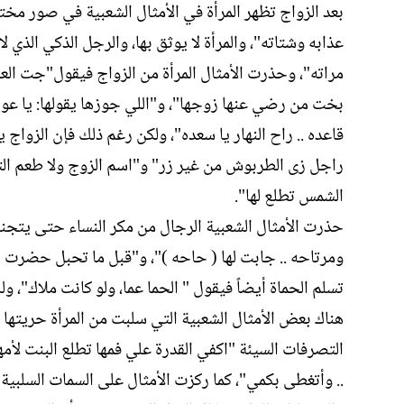
بعد الزواج تظهر المرأة في الأمثال الشعبية في صور مخت
عذابه وشتاته"، والمرأة لا يوثق بها، والرجل الذكي الذي 
مراته"، وحذرت الأمثال المرأة من الزواج فيقول"جت العا
بخت من رضي عنها زوجها"، و"اللي جوزها يقولها: يا عوره يل
قاعده .. راح النهار يا سعده"، ولكن رغم ذلك فإن الزو
راجل زى الطربوش من غير زر" و"اسم الزوج ولا طعم التر
الشمس تطلع لها".
حذرت الأمثال الشعبية الرجال من مكر النساء حتى يتجنب
ومرتاحه .. جابت لها ( حاحه )"، و"قبل ما تحبل حضرت الك
تسلم الحماة أيضاً فيقول " الحما عما، ولو كانت ملاك"، 
هناك بعض الأمثال الشعبية التي سلبت من المرأة حريتها "
التصرفات السيئة "اكفي القدرة علي فمها تطلع البنت لأم
.. وأتغطى بكمي"، كما ركزت الأمثال على السمات السلبية 