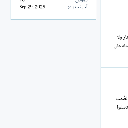
نصوص
16
آخر تحديث
Sep 29, 2025
ﺎﺭ ﻭﻻ
ﻨﺎﻩ ﻋﻠﻰ
لصَّمت...
لتصقوا