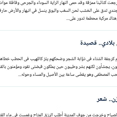
 رجعت كتائبنا ممزقة وقد حمى النهار الراية السوداء والجرحى وقافلة موات
ف جندي تدق على الخشب لحن السغب والبوق ينسل في انبهار والأرض حارق
هناك مركبة محطمة تدور على...
بلادي.. قصيدة
 كرجفة الشتاء فى ذؤابة الشجر وضحكهم يئز كاللهيب فى الحطب خطاهمو
ون، يجشأون لكنهم بشر وطيبون حين يملكون قبضتى نقود ومؤمنون بالقد
المصطفى وهو يقضّى ساعة بين الأصيل والمساء وحوله...
زن.. شعر
الصباح وخرجت من جوف المدينة أطلب الرزق المتاح وغمست في ماء القن