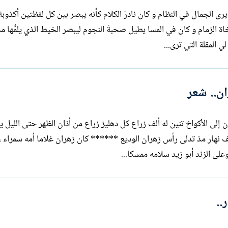
ى الجمال في النظام و كان نادرَ الكلام كأنه يبصر بين كل لفظتين أكذوبة 
خاة الزمام و كان في المسا يطيل صحبةَ النجوم ليبصر الخيط الذي يلمُّها 
لي المقلة التي ترى...
ن.. شعر
ى الأكواخ تنين له ألف زراع كل دهليز زراع من أذان الظهر حتى الليل يا
نصف نهار كل هذي المحن الصماء فى نصف نهار مذ تدلى رأس زهران الوديع ****** كان زهران غلا
وعلى الزند أبو زيد سلامه ممسكا...
..