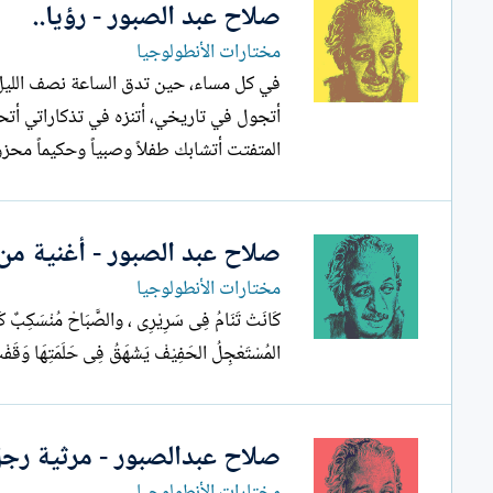
صلاح عبد الصبور - رؤيا..
مختارات الأنطولوجيا
في كل مساء، حين تدق الساعة نصف الليل
أتجول في تاريخي، أتنزه في تذكاراتي أت
المتفتت أتشابك طفلاً وصبياً وحكيماً مح
صلاح عبد الصبور - أغنية من 
مختارات الأنطولوجيا
كَانَتْ تَنَامُ فِى سَرِيْرِى ، والصَّبَاحْ مُنْسَكِبٌ كَأَن
المُسْتَعْجِلُ الحَفِيْفْ يَشْهَقُ فِى حَلَمَتِهَا وَقَفْتُ ق
صلاح عبدالصبور - مرثية رج