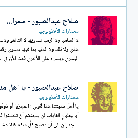
ل
إ
ن
صلاح عبدالصبور - سمرا...
ش
مختارات الأنطولوجيا
ا
ء
ﻻ ﺍﻟﺴﺎﻣﺒﺎ ﻭﻻ ﺍﻟﺮﻣﺒﺎ ﺗﺴﺎﻭﻳﻬﺎ ﻻ ﺍﻟﺘﺎﻧﻐﻮ ﻭﻻ
ﻫﺬﻱ ﻭﻻ ﺗﻠﻚ ﻭﻻ ﺍﻟﺪﻧﻴﺎ ﺑﻤﺎ ﻓﻴﻬﺎ ﺗﺴﺎﻭﻱ ﺭﻗ
ﺍﻟﻴﺴﺮﻯ ﻭﻳﺴﺮﺍﻩ ﻋﻠﻰ ﺍﻷﺧﺮﻱ ﻓﻬﺬﺍ ﺍﻷﺯﺭﻕ ﺍﻟﻌ
صلاح عبدالصبور - يا أهل مدي
مختارات الأنطولوجيا
يا أهْلَ مدينتنا هذا قَوْلِي : انْفَجِرُوا أو
أو ببطونِ الغابات لن ينجيَكم أنْ تختبئوا
بالجدران إلى أن يصبح كلٌّ منكم ظِلا مشبوح