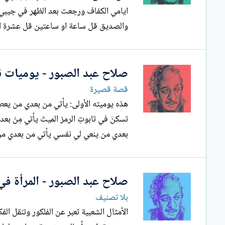
ايامي الكفاف ورجعت بعد الظهر في جيبي 
والصديق قل ساعة او ساعتين قل عشرة ا
صلاح عبد الصبور - يوميات نب
قصة قصيرة
هذه يوميته الأولى: يأتي من بعدي من يعطي ا
تسكنَ في تابوتِ الرمز الميتْ يأتي مِنْ بع
بعدي من ينعي لي نفسي يأتي من بعدي من
صلاح عبد الصبور - المرأة في
بلا تصنيف
الأمثال الشعبية تعبر عن الفلكور وتنقل الف