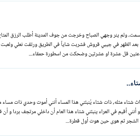
بتسمت، ولم ينر وجهي الصباح وخرجت من جوف المدينة أطلب الرزق المت
 بعد الظهر في جيبي قروشْ فشربت شاياً في الطريق ورتقت نعلي ولعبت ب
اعتين قل عشرة او عشرتين وضحكت من اسطورة حمقاء...
اء..
أنني أموت وحدي ذاتَ شتاء مثله, ذات شتاء يُنبئني هذا المساء أنني أموت وحدي ذات مساء
أنني أقيم في العراء ينبئني شتاء هذا العام أن داخلي مرتجف بردا و أن 
 الشجر ثم هوى حين هوت أول قطرة...