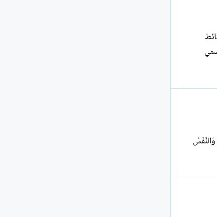
ائط
سمي
وَالنَّفَسُ