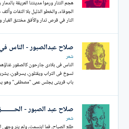
هجم التتار ورموا مدينتنا العريقة بالدمار
الجوفاء، والخطو الذليل بلا التفات وأك
النار في قرص تدار والأفق مختنق الغبار و
صلاح عبدالصبور - الناس في 
شعر
الناس فى بلادى جارحون كالصقور غناؤهم
تسوخ فى التراب ويقتلون، يسرقون، يشرب
باب قريتى يجلس عمى "مصطفى" وهو يحب 
صلاح عبد الصبور - الحـــــــــ
شعر
طلع الصباح، فما ابتسمت، ولم ينر وجهي 