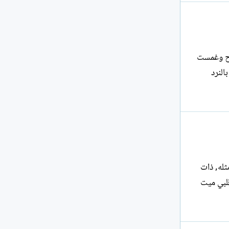
اح وغمست
النرد
 مثله, ذات
قلبي ميت