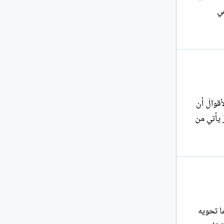
في
أقوالْ أن
ْ يأتي من
ما تحويه