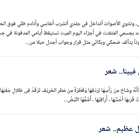
، وتذوي الأصوات أتداخل في جلدي أتشرب أنفاسي وأنادم ظلي فوق الح
حد بجسمي المتفتت في أجزاء اليوم الميت تستيقظ أيامي المدفونة في ج
زوناً يتآلف ضحكي وبكائي مثل قرار وجواب أجدل حبلا من...
فيينا.. شعر
َّهُ وِشَاحْ مِنْ رَأْسِهَا لِرَدْفِهَا وَقْطْرَةٌ مِنْ مَطَرِ الخَرِيْفْ تَرْقُدُ فِى ظِلاِلِ جَفْنِهَا 
ُرْبهَا أحُسُّهَا ، أُرَاقِبُهَا ، أَشُمُّهَا النَّبْضُ...
ل عظيم.. شعر