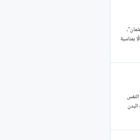
 عثمان"،
ثناء سهرة أقيمت احتفالًا بمناسبة
النفس
البدن