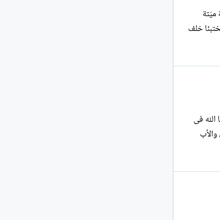
ميّتة
مختبئا خلف
 الله فى
ما أمه سمراء ، والأب