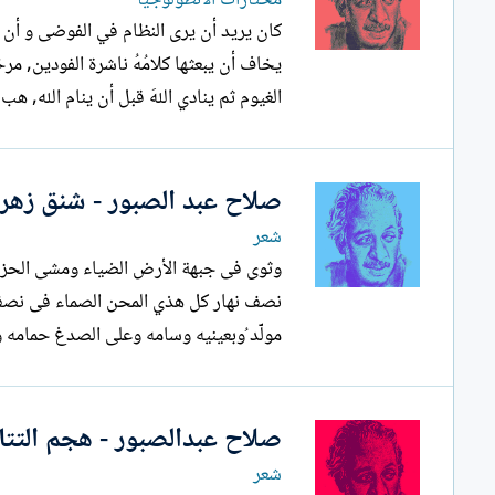
مختارات الأنطولوجيا
كان يريد أن يرى النظام في الفوضى و أن ير
يخاف أن يبعثها كلامُهُ ناشرة الفودين, مر
الغيوم ثم ينادي اللهَ قبل أن ينام الله, هب 
صلاح عبد الصبور - شنق زهرا
شعر
وثوى فى جبهة الأرض الضياء ومشى الحزن إل
مولّّّّّد ُوبعينيه وسامه وعلى الصدغ حمامه 
صلاح عبدالصبور - هجم التتار
شعر