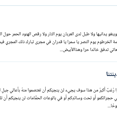
ا
ت
ب
ﺳﻮﻳﻨﻐﻮ ﻳﺪﺍﻧﻴﻬﺎ ﻭﻻ ﻃﺒﻞ ﻟﺪﻯ ﺍﻟﻌﺮﺑﺎﻥ ﻳﻮﻡ ﺍﻟﺜﺎﺭ ﻭﻻ ﺭﻗﺺ ﺍﻟﻬﻨﻮﺩ ﺍﻟﺤﻤﺮ ﺣﻮﻝ ﺍﻟﻨ
ﺼﺔ ﺍﻟﺨﺮﻃﻮﻡ ﻳﻮﻡ ﺍﻟﻨﺼﺮ ﻳﺎ ﺳﻤﺮﺍ ﻳﺎ ﻗﺪﺭﺍﻥ ﻓﻲ ﻣﺠﺮﻯ ﺗﺒﺎﺭﻙ ﺫﻟﻚ ﺍﻟﻤﺠﺮﻱ ﻓﻴﻤ
ﺎﺗﻲ ﺗﺪﻓﻖ ﺧﺎﻟﺪﺍ ﺣﺮﺍ ﻭﻫﺬﺍﺍﻷﺑﻴﺾ...
نتنا
 مُوتُوا رُعْبٌ أكبرُ من هذا سوف يجيء لنْ ينجيَكم أن تعتصموا منهُ بأعالي جبلِ ا
 في حجراتكمو أو تحت وسائدِكم أو في بالوعات الحمَّامات لن ينجيَكم أن ت
ًا...