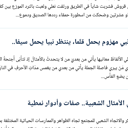
قروشْ فشربت شاياً في الطريق ورتقت نعلي ولعبت بالنرد الموزع بين ك
و عشرتين وضحكت من اسطورة حمقاء رددها الصديق ودموع...
ي مهزوم يحمل قلما، ينتظر نبيا يحمل سيفا..
لألفاظَ معانيها يأتي من بعديَ من لا يتحدثُ بالأمثالْ إذ تتأبّى أجنحةُ ال
دي مَنْ يبري فاصلةَ الجملةْ يأتي من بعدي من يغمس مدّاتِ الأحرفِ في النار
 يضع الفأس...
 الأمثال الشعبية.. صفات وأدوار نمطية
كر والاتجاه الشعبي للمجتمع تجاه الظواهر والممارسات الحياتية المختلفة ب