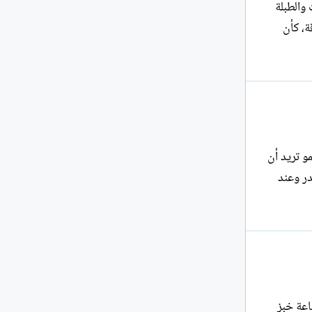
 والطبلة
ة، كأن
 تريد أن
ر وعند
اعة خبز