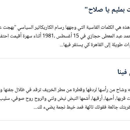
 بمليم يا صلاح"
.. وبعت بمليم يا صلاح".. كانت هذه هي الكلمات القاسية التي وجهها رسام الكاريكاتير السياسي "بهجت
إلى صلاح عبد الصبور، في منزل الشاعر أحمد عبد المعطى حجازي في 15 أغسطس ،1981 أ
ات طويلة إلى القاهرة كي يستقر فيها...
فينا
ه وشاح من رأسها لردفها وقطرة من مطر الخريف ترقد في ظلال جفنها و 
ربها، أحبها، أرقبها، أشمها النبض نبض وثني والروح روح صوفي، سليب 
غربتك جائعة فقوتك تائهة فمد خيط نجمة يضيء لك...