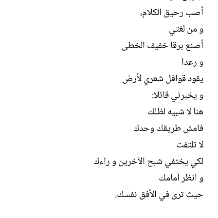
ل
ا
أصب رحيق الكلام،
إ
ت
ن
ب
و من لغتي
ش
أصنع برقا خفيف الخطى
ا
ء
و رعدا
يقود قوافل شعري لأرض
و يخبرني قائلا:
هنا لا شبيه لظلك
فامش طريقك وحدك
لا تلتفت
لكي يختفي شبح الآخرين و راءك
و انظر أمامك
حيث ترى في الأفق نفسك.