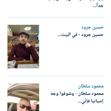
جداً...
حسين جرود
حسين جرود - في البيت...
محمود سلطان
محمود سلطان - وشوفوا وجْهَ
إسبانيا فإنِّي...