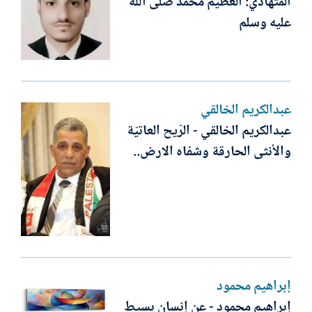
المتهادي: العظيم محمد صلى الله
عليه وسلم
عبدالكريم الخالقي
عبدالكريم الخالقي - الرّيح العاتيّة
والأنثى الحارقة وشفاه الارض..
إبراهيم محمود
إبراهيم محمود - عن إنسان بسيط