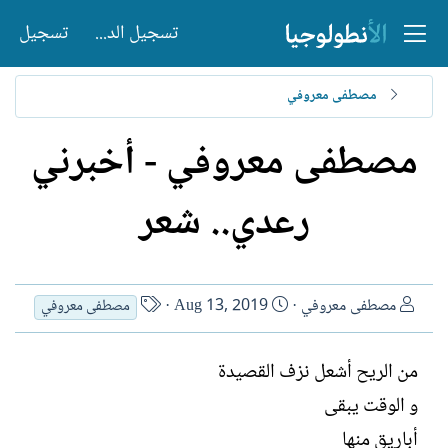
تسجيل الدخول
تسجيل
مصطفى معروفي
مصطفى معروفي - أخبرني
رعدي.. شعر
ا
ت
ا
مصطفى معروفي
Aug 13, 2019
مصطفى معروفي
ل
ا
س
ك
ر
م
من الريح أشعل نزف القصيدة
ا
ي
ا
ت
خ
ل
و الوقت يبقى
ب
ا
ك
أباريق منها