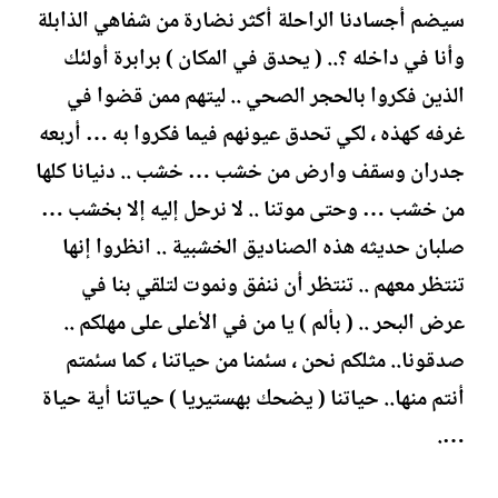
سيضم أجسادنا الراحلة أكثر نضارة من شفاهي الذابلة
وأنا في داخله ؟.. ( يحدق في المكان ) برابرة أولئك
الذين فكروا بالحجر الصحي .. ليتهم ممن قضوا في
غرفه كهذه ، لكي تحدق عيونهم فيما فكروا به … أربعه
جدران وسقف وارض من خشب … خشب .. دنيانا كلها
من خشب … وحتى موتنا .. لا نرحل إليه إلا بخشب …
صلبان حديثه هذه الصناديق الخشبية .. انظروا إنها
تنتظر معهم .. تنتظر أن ننفق ونموت لتلقي بنا في
عرض البحر .. ( بألم ) يا من في الأعلى على مهلكم ..
صدقونا.. مثلكم نحن ، سئمنا من حياتنا ، كما سئمتم
أنتم منها.. حياتنا ( يضحك بهستيريا ) حياتنا أية حياة
….