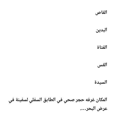
ت
خ
ب
ا
القاص
ل
إ
ن
البدين
ش
ا
ء
الفتاة
القس
السيدة
المكان غرفه حجر صحي في الطابق السفلي لسفينة في
عرض البحر….