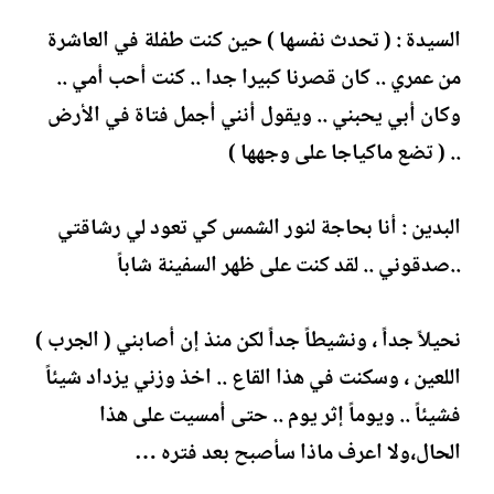
السيدة : ( تحدث نفسها ) حين كنت طفلة في العاشرة
من عمري .. كان قصرنا كبيرا جدا .. كنت أحب أمي ..
وكان أبي يحبني .. ويقول أنني أجمل فتاة في الأرض
.. ( تضع ماكياجا على وجهها )
البدين : أنا بحاجة لنور الشمس كي تعود لي رشاقتي
..صدقوني .. لقد كنت على ظهر السفينة شاباً
نحيلاً جداً ، ونشيطاً جداً لكن منذ إن أصابني ( الجرب )
اللعين ، وسكنت في هذا القاع .. اخذ وزني يزداد شيئاً
فشيئاً .. ويوماً إثر يوم .. حتى أمسيت على هذا
الحال،ولا اعرف ماذا سأصبح بعد فتره …