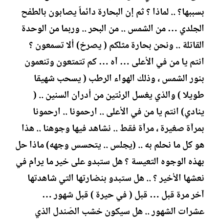
بسببها؟ .. لماذا ؟ ثم إن البحارة دائماً يصابون بالطفح
الجلدي … من الشمس .. من البحر .. وربما من الوحدة
القاتلة .. ونحن بحارة مثلكم ( يصرخ) ألا تسمعون ؟
انتم يا من في الأعلى … آه … كم تتمتعون وتنعمون
بنور الشمس ، وذلك الهواء الرطب ( يسحب شهيقا
طويلا ) والذي يغسل الرئتين من أدران السنين .. (
ينادي) انتم يا من في الأعلى .. ارحمونا .. ارحمونا
بمرآة صغيرة ، مرآة فقط .. نشاهد فيها وجوهنا .. هذا
هو كل ما نحلم به .. (يجلس .. يتحسس وجهه) ماذا حل
بهذه الوجوه التعيسة ؟ هل ستبدو على خير ما يرام في
نعشها الأخير ؟ .. هل ستبدو بنضارتها التي شاهدتها
آخر مرة قبل … قبل ( في حيرة ) قبل شهور …
عشرات الشهور .. هل سيكون خشب الصّندل الذي