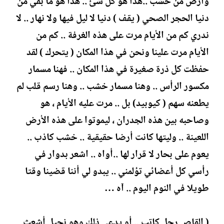
وارض من خشب ..هذا هو كل شئ .. هذا هو ما بقي من
دنيا الحجر الصحي ( يقف ) دنيا لا ليل فيها ولا نهار .. لا
ندري كم من الأيام مرت على هذه الغرفة .. كم من
الأيام مرت علينا ونحن في هذا المكان ( يتحرك ) لقد
حفظت كل ذرة صغيرة في هذا المكان .. فهنا مسمار
مكسور الرأس .. وهنا مسمار خشب .. وهنا رسم قلب لم
يطعنه سهم ( كيوبيد) بل .. مرت عليه الأيام ، هو
وصاحبه بين هذه الجدران ، ليموتوا على هذه الأرض
اللعينة .. وليتها كانت أرضا حقيقية .. خشب كاذب ..
يعوم على بحار لا قرار لها ..أواه .. اشعر بدوار في
رأسي كل أعضائي تؤلمني .. يبدو لي أننا قضينا وقتا
طويلا في النوم اليوم .. آه …
( القاص رجل كاتب .. أو يدعي ذلك وهو نحيل أشعث