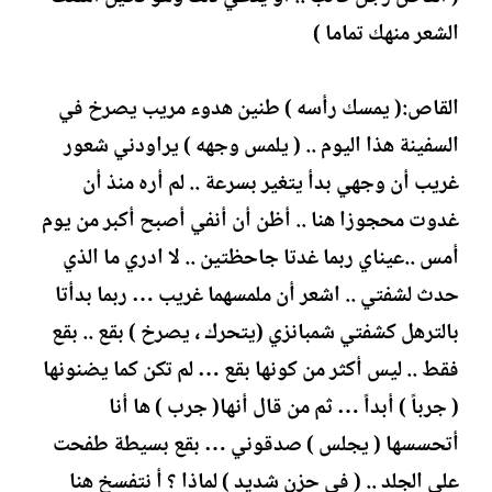
الشعر منهك تماما )
القاص:( يمسك رأسه ) طنين هدوء مريب يصرخ في
السفينة هذا اليوم .. ( يلمس وجهه ) يراودني شعور
غريب أن وجهي بدأ يتغير بسرعة .. لم أره منذ أن
غدوت محجوزا هنا .. أظن أن أنفي أصبح أكبر من يوم
أمس ..عيناي ربما غدتا جاحظتين .. لا ادري ما الذي
حدث لشفتي .. اشعر أن ملمسهما غريب … ربما بدأتا
بالترهل كشفتي شمبانزي (يتحرك ، يصرخ ) بقع .. بقع
فقط .. ليس أكثر من كونها بقع … لم تكن كما يضنونها
( جرباً ) أبداً … ثم من قال أنها( جرب ) ها أنا
أتحسسها ( يجلس ) صدقوني … بقع بسيطة طفحت
على الجلد .. ( في حزن شديد ) لماذا ؟ أ نتفسخ هنا