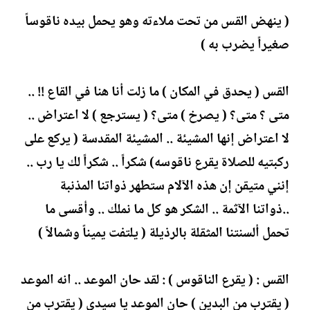
( ينهض القس من تحت ملاءته وهو يحمل بيده ناقوساً
صغيراً يضرب به )
القس ( يحدق في المكان ) ما زلت أنا هنا في القاع !! ..
متى ؟ متى؟ ( يصرخ ) متى؟ ( يسترجع ) لا اعتراض ..
لا اعتراض إنها المشيئة .. المشيئة المقدسة ( يركع على
ركبتيه للصلاة يقرع ناقوسه) شكراً .. شكراً لك يا رب ..
إنني متيقن إن هذه الآلام ستطهر ذواتنا المذنبة
..ذواتنا الآثمة .. الشكر هو كل ما نملك .. وأقسى ما
تحمل ألسنتنا المثقلة بالرذيلة ( يلتفت يميناً وشمالاً )
القس : ( يقرع الناقوس ) : لقد حان الموعد .. انه الموعد
( يقترب من البدين ) حان الموعد يا سيدي ( يقترب من