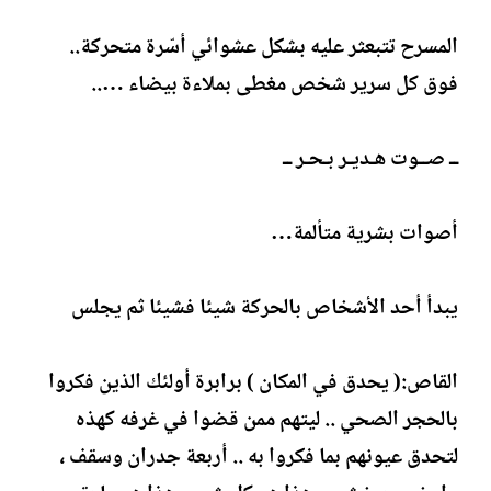
المسرح تتبعثر عليه بشكل عشوائي أسّرة متحركة..
فوق كل سرير شخص مغطى بملاءة بيضاء …..
ــ صــوت هـديـر بـحـر ــ
أصوات بشرية متألمة…
يبدأ أحد الأشخاص بالحركة شيئا فشيئا ثم يجلس
القاص:( يحدق في المكان ) برابرة أولئك الذين فكروا
بالحجر الصحي .. ليتهم ممن قضوا في غرفه كهذه
لتحدق عيونهم بما فكروا به .. أربعة جدران وسقف ،