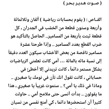
( صــوت هـديـر بـحـر )
القــاص : ( يقوم بحسابات رياضية ) ألفان وثلاثمائة
وأربعة وستون قطعة من الخشب في الجدران ، كل
قطعة ثبتت بأربعة من المسامير.. الحاصل بالتأكيد هو
ضرب القطع بعدد المسامير .. وإذا طرحنا عشرة
مسامير ناقصة من بعض الأخشاب سيكون العدد دقيقاً
إلى نسبة مائه بالمائة … أمي كانت تعلمني الرياضيات
بشكل مستمر دائماً ، كانت تريدني إلا أخطئْ في
حساباتي ، كانت تقول انك تأن في نومك يا صغيري ..
وماذا في ذلك يا أمي؟ .. ستموت غريباً يا صغيري ، هذا
ما يقولون .. بدأت أنسى حتى ملامح أمي .. حاولت
كثيراً أن استحضرها دائما ، كي أمنع نفسي من نسيان