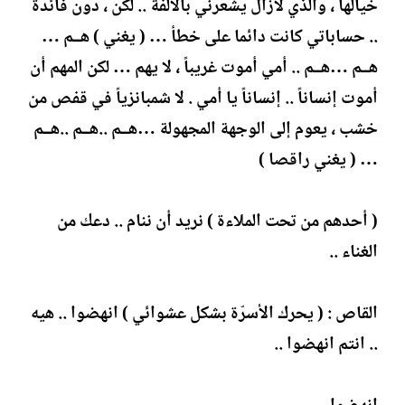
خيالها ، والذي لازال يشعرني بالألفة .. لكن ، دون فائدة
.. حساباتي كانت دائما على خطأ … ( يغني ) هــم …
هــم …هــم .. أمي أموت غريباً ، لا يهم … لكن المهم أن
أموت إنساناً .. إنساناً يا أمي . لا شمبانزياً في قفص من
خشب ، يعوم إلى الوجهة المجهولة …هــم ..هــم ..هــم
… ( يغني راقصا )
( أحدهم من تحت الملاءة ) نريد أن ننام .. دعك من
الغناء ..
القاص : ( يحرك الأسرّة بشكل عشوائي ) انهضوا .. هيه
.. انتم انهضوا ..