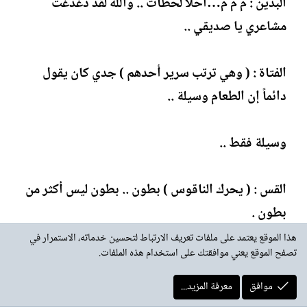
البدين : م م م…أحلا لحظات .. والله لقد دغدغت
مشاعري يا صديقي ..
الفتاة : ( وهي ترتب سرير أحدهم ) جدي كان يقول
دائماً إن الطعام وسيلة ..
وسيلة فقط ..
القس : ( يحرك الناقوس ) بطون .. بطون ليس أكثر من
بطون .
هذا الموقع يعتمد على ملفات تعريف الارتباط لتحسين خدماته، الاستمرار في
تصفح الموقع يعني موافقتك على استخدام هذه الملفات.
( صــوت هـديـر بـحـر )
موافق
معرفة المزيد...
السيدة : ( مع القاص ) أنا جميلة جدا .. هل ترى ذلك .. ؟