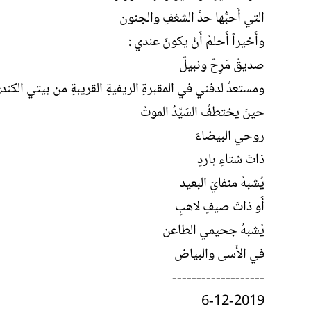
التي أَحبُّها حدَّ الشغفِ والجنون
وأَخيراً أَحلمُ أَنْ يكونَ عندي :
صديقٌ مَرِحٌ ونبيلٌ
ومستعدٌ لدفني في المقبرةِ الريفيةِ القريبةِ من بيتي الكند
حينَ يختطفُ السَيَّدُ الموتُ
روحي البيضاءَ
ذاتَ شتاءٍ باردٍ
يُشبهُ منفايَ البعيد
أَو ذاتَ صيفٍ لاهبٍ
يُشبهُ جحيمي الطاعن
في الأَسى والبياض
-------------------
6-12-2019