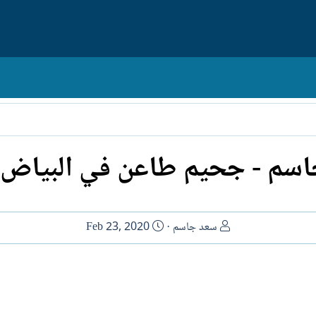
سم - جحيم طاعن في البياض 
ا
ت
سعد جاسم
Feb 23, 2020
ل
ا
ك
ر
ا
ي
ت
خ
ب
ا