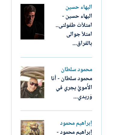
البهاء حسين
البهاء حسين -
امتلأتْ طفولتى..
امتلأ جوالى
بالفراق...
محمود سلطان
محمود سلطان - أنا
الأُمويُّ يجري في
وَريدي...
إبراهيم محمود
إبراهيم محمود -