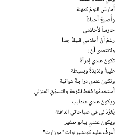
أُمارسُ النومَ كمهنة
وأُصبحُ أَحياناً
حارساً لأَحلامي
رغمَ أَنَّ أَحلامي قليلةٌ جداً
ولاتتعدى أَنْ :
تكونَ عندي إِمرأةٌ
طيبةٌ ولذيذةٌ وبسيطة
وتكونَ عندي دراجةٌ هوائية
أَستخدمُها فقط للنُزهةِ والتسوّقِ المنزلي
ويكونَ عندي عندليب
يُغرِّدُ لي في صباحاتي الدافئة
ويكونَ عندي بيانو صغير
أَعزفُ عليهِ كونشيرتواتِ "موزارت"