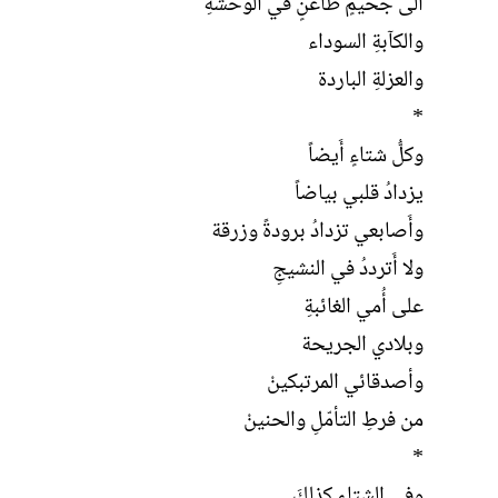
الى جحيمٍ طاعنٍ في الوحشةِ
والكآبةِ السوداء
والعزلةِ الباردة
*
وكلُّ شتاءٍ أَيضاً
يزدادُ قلبي بياضاً
وأَصابعي تزدادُ برودةً وزرقة
ولا أَترددُ في النشيجِ
على أُمي الغائبةِ
وبلادي الجريحة
وأصدقائي المرتبكينْ
من فرطِ التأمّلِ والحنينْ
*
وفي الشتاءِ كذلكَ