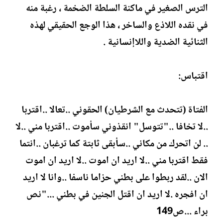
الترس الصغير في ماكنة السلطة الضخمة ، رغبة منه
في نقده اللاذع والساخر ، هذا الوجع الحقيقي لهذه
الثنائية الضدية واللاإنسانية .
اقتباس:
الفتاة (تتحدث مع الشرطيان) الحقوني ..تعالا ..اقتربا
..لا تخافا .."تتوسل" انقذوني سأموت ..اقتربا مني ..لا
.. لن اتحرك من مكاني ..سأبقى ثابتة كما ترغبان ..انتما
فقط اقتربا مني ..لا اريد ان اموت ..لا اريد ان اموت
الان ..لقد ربطوا على بطني حزاما ناسفا ..وانا لا اريد
ان افجره .لا اريد ان اقتل الجنين في بطني ..."نص
براء ...ص149