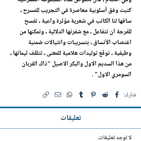
كتبت وفق أسلوبية معاصرة في التجريب للمسرح ،
ساقها لنا الكاتب في شعرية مؤثرة واعية ، تفسح
للفرجة ان تتفاعل ، مع شفرتها الدلالية ، وتمكنها من
اغتصاب الأنساق ، بتسريبات وانثيالات ضمنية
وطيفية ، توقّع توليدات هلامية للمعنى ، تتلقّف ثيماتها ،
من هذا السديم الاول والبكر الاصيل "ذاك القربان
السومري الاول" .
فيسبوك
Reddit
Pinterest
Tumblr
WhatsApp
الرابط
البريد الإلكتروني
شارك:
تعليقات
لا توجد تعليقات.