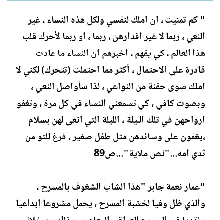
ل
ا
ك
ر
" كم تمنيت ، ان املك لنفسي ولكل هذه النساء ، غير
ا
ي
النعي ، ربما لا غير اقدارهن ، ربما ، او ربما لأحرك قلب
ت
خ
ب
ا
هذا العالم ، كي يفهم ، اخبرهم ان النساء ما عادت
ل
قادرة على الاحتمال ، أكثر مما احتملت (تتحرك) لكني لا
إ
ن
املك سوى حفنة من النواعي ، لذا سأواصل النعي ،
ش
وبصوت كافي ، كي تسمعني النساء في كل مرة ، وتغفو
ا
ء
ارواحهن في تلك الليلة ، الليلة التي انعى لهن بسلام
،يغفون على وسائدهن مثل طفل صغير ، فرغ للتو من
ثدي امه..."نص ملاية"...ص89
"عمار نعمة جابر "هذا الشاب الشغوف بالمسرح ،
والذي ظل وفيا لخشبة المسرح ، يحمل مشروعا إبداعيا