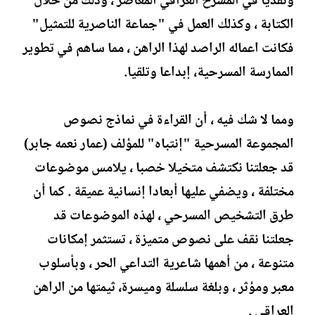
ونقديا في المسرح العراقي المعاصر ، وذلك من خلال
الكتابة ، وكذلك العمل في "جماعة الناصرية للتمثيل"
فكانت اعماله الراصد لهذا الراهن ، مما ساهم في تطوير
الممارسة المسرحية، إبداعا وتلقيا.
ومما لا شك فيه ، أن القراءة في نماذج نصوص
المجموعة المسرحية "إنتباه" للمؤلف (عمار نعمه جابر)
قد جعلتنا نكتشف متخيلا خصبا ، يلامس موضوعات
مختلفة ، ويضفي عليها أبعادا إنسانية عميقة . كما أن
طرق التشخيص المسرحي ، لهذه الموضوعات قد
جعلتنا نقف على نصوص متميزة ، تستثمر إمكانات
متنوعة ، من أهمها شاعرية التداعي الحر ، وبأسلوب
معبر ومؤثر ، وبلغة سلسلة وميسرة، ثيمتها من الراهن
العراقي .