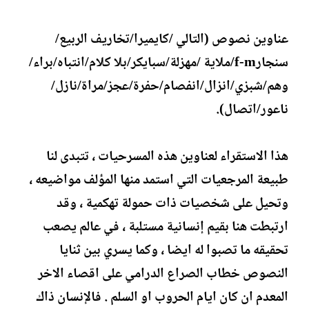
عناوين نصوص (التالي /كايميرا/تخاريف الربيع/
سنجارf-m/ملاية /مهزلة/سبايكر/بلا كلام/انتباه/براء/
وهم/شبزي/انزال/انفصام/حفرة/عجز/مراة/نازل/
ناعور/اتصال).
هذا الاستقراء لعناوين هذه المسرحيات ، تتبدى لنا
طبيعة المرجعيات التي استمد منها المؤلف مواضيعه ،
وتحيل على شخصيات ذات حمولة تهكمية ، وقد
ارتبطت هنا بقيم إنسانية مستلبة ، في عالم يصعب
تحقيقه ما تصبوا له ايضا ، وكما يسري بين ثنايا
النصوص خطاب الصراع الدرامي على اقصاء الاخر
المعدم ان كان ايام الحروب او السلم . فالإنسان ذاك