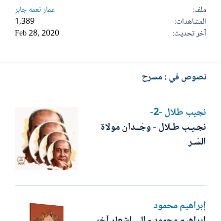
ملف
عمار نعمه جابر
المشاهدات
1,389
آخر تحديث
Feb 28, 2020
نصوص في : مسرح
نجيب طلال -2-
نجـيـب طـلال - وجْــدان مولاة
السّـر
إبراهيم محمود
إبراهيم محمود - إلى إشعار آخر...