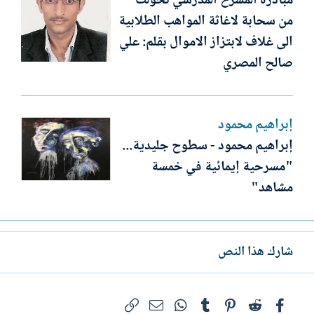
مبادرة المسرح المدرسي تحولت
من سحابة لاغاثة المواهب الطلابية
الى غلاف لابتزاز الاموال بقلم: علي
صالح المصري
إبراهيم محمود
إبراهيم محمود - سطوح جليدية...
"مسرحية إيمائية في خمسة
مشاهد"
شارك هذا النص
فيسبوك
Reddit
Pinterest
Tumblr
WhatsApp
الرابط
البريد الإلكتروني