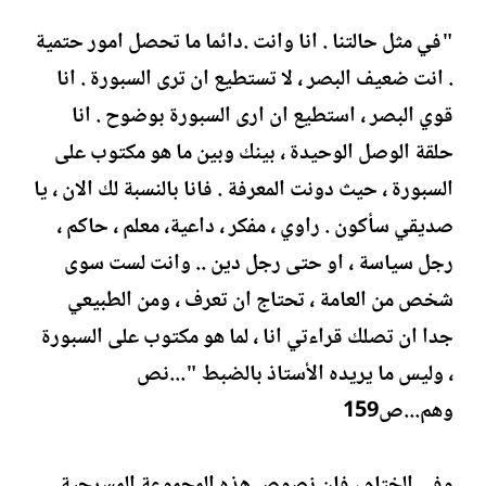
"في مثل حالتنا . انا وانت .دائما ما تحصل امور حتمية
. انت ضعيف البصر ، لا تستطيع ان ترى السبورة . انا
قوي البصر ، استطيع ان ارى السبورة بوضوح . انا
حلقة الوصل الوحيدة ، بينك وبين ما هو مكتوب على
السبورة ، حيث دونت المعرفة . فانا بالنسبة لك الان ، يا
صديقي سأكون . راوي ، مفكر ، داعية، معلم ، حاكم ،
رجل سياسة ، او حتى رجل دين .. وانت لست سوى
شخص من العامة ، تحتاج ان تعرف ، ومن الطبيعي
جدا ان تصلك قراءتي انا ، لما هو مكتوب على السبورة
، وليس ما يريده الأستاذ بالضبط "...نص
وهم...ص159
وفي الختام ، فان نصوص هذه المجموعة المسرحية