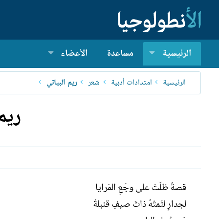
الرئيسية
مساعدة
الأعضاء
الرئيسية
امتدادات أدبية
شعر
ريم البياتي
ريم
قصةٌ ظلّتْ على وجَعِ المَرايا
لجدارٍ لثَمتْهُ ذاتَ صيفٍ قنبلةْ