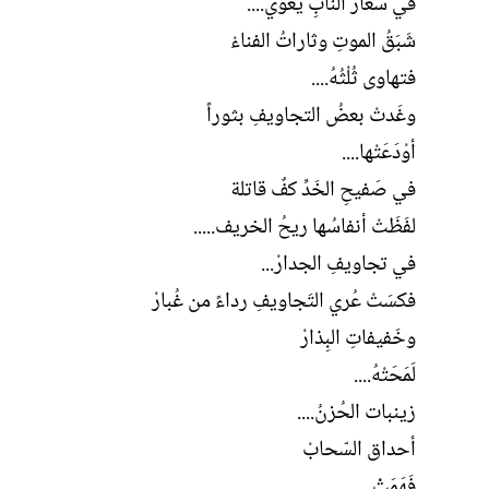
في سُعار النابِ يعوي....
شَبَقُ الموتِ وثاراتُ الفناءْ
فتهاوى ثُلْثُهُ....
وغَدتْ بعضُ التجاويفِ بثوراً
أوْدَعَتْها....
في صَفيحِ الخَدِّ كفٌ قاتلة
لفَظَتْ أنفاسُها ريحُ الخريف.....
في تجاويفِ الجدارْ...
فكسَتْ عُري التَجاويفِ رداءً من غُبارْ
وخَفيفاتِ البِذارْ
لَمَحَتْهُ....
زينبات الحُزنُ....
أحداق السّحابْ
فَهَمَتْْ....