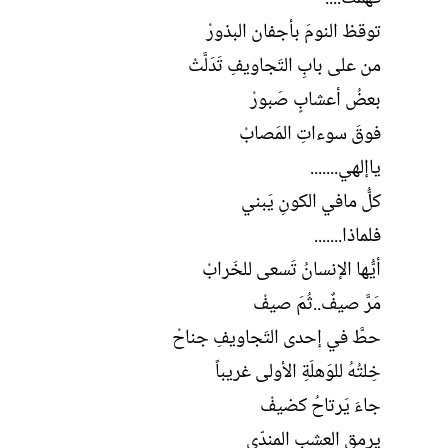
توقظ النومَ بأجفان البذورْ
من على بابِ التَجاويفِ تَدَلَّتْ
بعضُ أعشابٍ صَبورْ
فوقَ سوءاتِ المَصابْ
ياإلهي.......
كلُّ مافي الكونِ يَبني
فلماذا.......
أيُّها اﻹنسانُ تَسعى للخَرابْ
مَرَّ صيفٌ..ثُمَ صيفْ
حطَّ في إحدى التَجاويفِ جناحْ
خِلتُهُ للوَهلَةِ اﻷولى غريباً
جاءَ يَرتاحُ كضيفْ
يرمق العشب المندّى