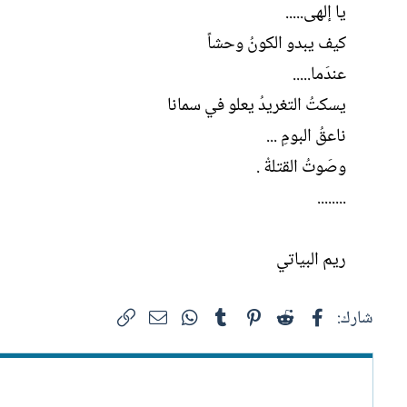
يا إلهى.....
كيف يبدو الكونُ وحشاً
عندَما.....
يسكتُ التغريدُ يعلو في سمانا
ناعقُ البومِ ...
وصَوتُ القتلةْ .
........
ريم البياتي
فيسبوك
Reddit
Pinterest
Tumblr
WhatsApp
الرابط
البريد الإلكتروني
شارك: