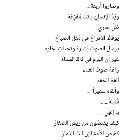
وصاروا أربعةْ....
ويَدُ اﻹنسانِ باتَتْ مُفْزِعَهْ
ظلَّ جاري ...
يُوقظُ الأفراحَ في مُقل الصباحْ
يرسلُ الصوتَ بُشارهْ وتحياتٍ لجَارهْ
غير أن البومَ في ذاكَ المَساءْ
راعَهُ صوتُ الغناءْ
ألقَمَ الحقدَ
وألقاه سعيراً ....
قُنبلهْ......
يا إلهي......
كيف يقتصّون من ريش الصغارْ
كمْ من اﻷعشاشِ آلتْ للدَمارْ