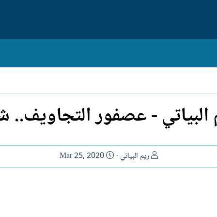
 البياتي - عصفور التجاويف.. ش
ا
ت
ريم البياتي
Mar 25, 2020
ل
ا
ك
ر
ا
ي
ت
خ
ب
ا