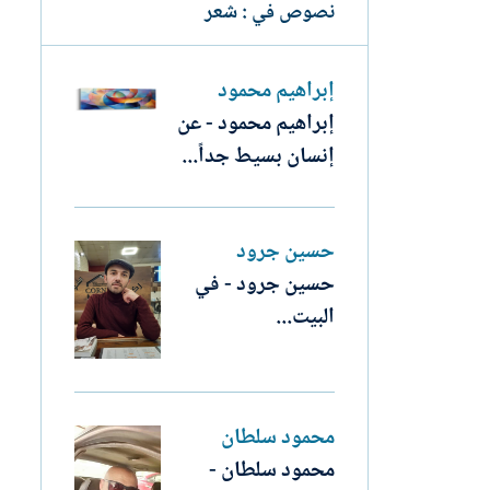
نصوص في : شعر
إبراهيم محمود
إبراهيم محمود - عن
إنسان بسيط جداً...
حسين جرود
حسين جرود - في
البيت...
محمود سلطان
محمود سلطان -