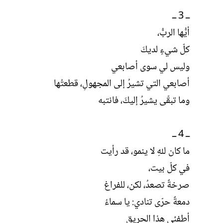
ــ 3 ــ
أيُّها الربُّ،
كلّ شيءٍ لديكَ
وليس لي سوى أصابعي
أصابعي التي تشيرُ إلى المجهولِ، قطعتُها
وما تبقّى يشيرُ إليكَ، فانتبه
ــ 4 ــ
ما كان للهِ لا ينمو، قد رأيت
في كلّ بيت،
صرخةٌ تصعدُ، لكن، للفراغ
دمعةٌ حرّى تنادي: يا سماءُ
أطفئي هذا الحريق