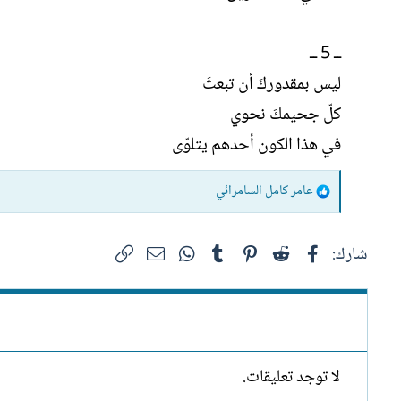
ــ 5 ــ
ليس بمقدوركَ أن تبعثَ
كلّ جحيمكَ نحوي
في هذا الكون أحدهم يتلوّى
ا
عامر كامل السامرائي
ل
ت
فيسبوك
Reddit
Pinterest
Tumblr
WhatsApp
الرابط
البريد الإلكتروني
شارك:
ف
ا
ع
ل
ا
ت
لا توجد تعليقات.
: