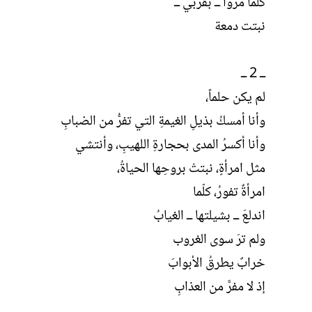
كلما مروا ــ بقربي ــ
نبتت دمعة
ــ 2 ــ
لم يكن حلماً،
وأنا أمسكُ بذيلِ الغيمةِ التي تفرُّ من الضبابِ
وأنا أكسرُ المدى بحجارةِ اللهيبِ، وأنتشي
مثل امرأةٍ، نبتتْ بروحِها الحياةُ،
امرأةٌ تفورُ، كلّما
اندلعَ ــ بشيلتها ــ الغيابُ
ولم ترَ سوى الغروب
خرابٌ يطرقُ الأبوابَ
إذ لا مفرَّ من العذابِ