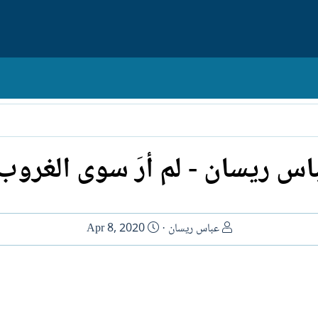
اس ريسان - لم أرَ سوى الغروب.
ا
ت
عباس ريسان
Apr 8, 2020
ل
ا
ك
ر
ا
ي
ت
خ
ب
ا