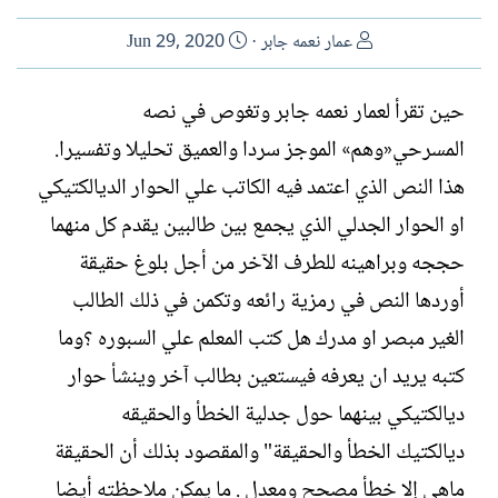
ا
ت
عمار نعمه جابر
Jun 29, 2020
ل
ا
ك
ر
حين تقرأ لعمار نعمه جابر وتغوص في نصه
ا
ي
المسرحي«وهم» الموجز سردا والعميق تحليلا وتفسيرا.
ت
خ
ب
ا
هذا النص الذي اعتمد فيه الكاتب علي الحوار الديالكتيكي
ل
او الحوار الجدلي الذي يجمع بين طالبين يقدم كل منهما
إ
ن
حججه وبراهينه للطرف الآخر من أجل بلوغ حقيقة
ش
أوردها النص في رمزية رائعه وتكمن في ذلك الطالب
ا
ء
الغير مبصر او مدرك هل كتب المعلم علي السبوره ؟وما
كتبه يريد ان يعرفه فيستعين بطالب آخر وينشأ حوار
ديالكتيكي بينهما حول جدلية الخطأ والحقيقه
ديالكتيك الخطأ والحقيقة" والمقصود بذلك أن الحقيقة
ماهي إلا خطأ مصحح ومعدل . ما يمكن ملاحظته أيضا