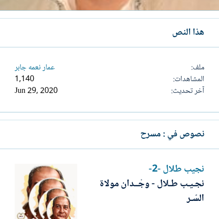
هذا النص
ملف
عمار نعمه جابر
المشاهدات
1,140
آخر تحديث
Jun 29, 2020
نصوص في : مسرح
نجيب طلال -2-
نجـيـب طـلال - وجْــدان مولاة
السّـر