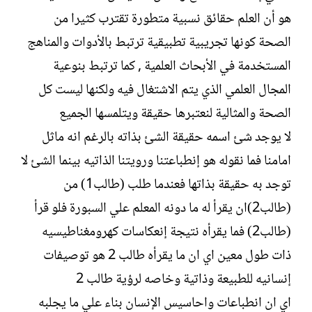
هو أن العلم حقائق نسبية متطورة تقترب كثيرا من
الصحة كونها تجريبية تطبيقية ترتبط بالأدوات والمناهج
المستخدمة في الأبحاث العلمية , كما ترتبط بنوعية
المجال العلمي الذي يتم الاشتغال فيه ولكنها ليست كل
الصحة والمثالية لنعتبرها حقيقة ويتلمسها الجميع
لا يوجد شئ اسمه حقيقة الشئ بذاته بالرغم انه ماثل
امامنا فما نقوله هو إنطباعتنا ورويتنا الذاتيه بينما الشئ لا
توجد به حقيقة بذاتها فعندما طلب (طالب1) من
(طالب2)ان يقرأ له ما دونه المعلم علي السبورة فلو قرأ
(طالب2) فما يقرأه نتيجة إنعكاسات كهرومغناطيسيه
ذات طول معين اي ان ما يقرأه طالب 2 هو توصيفات
إنسانيه للطبيعة وذاتية وخاصه لرؤية طالب 2
اي ان انطباعات واحاسيس الإنسان بناء علي ما يجلبه