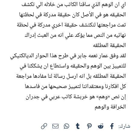
اي ان الوهم الذي ساقنا الكاتب من خلاله الي تكشف
الحقيقه هو في الأصل كان حقيقة مدركة في لحظتها
تمت مراجعتها لنكتشف حقيقة اخري مدركة في لحظة
نهائيه من النص مما يؤكد علي انه من العبث إدراك
الحقيقة المطلقه
لقد وفق عمار نعمه جابر في طرح هذا الحوار الديالكتيكي
للتمييز بين الوهم والحقيقه واستطاع ان يشككنا في
الحقيقة المطلقه بل انه ارسل رسالة لنا مفادها مراجعة
كل افكارنا ومعتقداتنا لتمييز صحيحها من فاسدها
إن نص «وهم» هو خربشة كاتب عربي في جدران
الخرافة والوهم
فيسبوك
Reddit
Pinterest
Tumblr
WhatsApp
الرابط
البريد الإلكتروني
شارك: