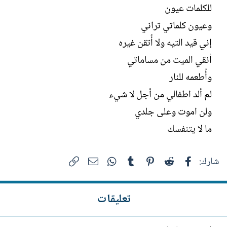
للكلمات عيون
وعيون كلماتي تراني
إني قيد التيه ولا أُتقن غيره
أنقي الميت من مساماتي
وأُطعمه للنار
لم ألد اطفالي من أجل لا شيء
ولن اموت وعلى جلدي
ما لا يتنفسك
فيسبوك
Reddit
Pinterest
Tumblr
WhatsApp
الرابط
البريد الإلكتروني
شارك:
تعليقات