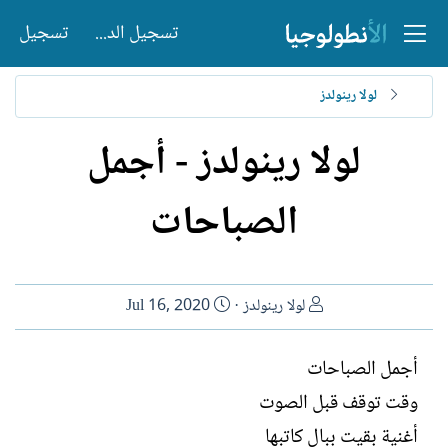
تسجيل الدخول
تسجيل
لولا رينولدز
لولا رينولدز - أجمل
الصباحات
ا
ت
لولا رينولدز
Jul 16, 2020
ل
ا
ك
ر
أجمل الصباحات
ا
ي
وقت توقف قبل الصوت
ت
خ
ب
ا
أغنية بقيت ببال كاتبها