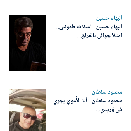
البهاء حسين
البهاء حسين - امتلأتْ طفولتى..
امتلأ جوالى بالفراق...
محمود سلطان
محمود سلطان - أنا الأُمويُّ يجري
في وَريدي...