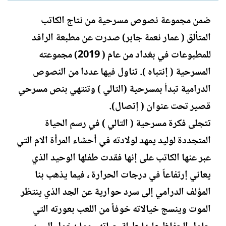
ل
ا
ك
ر
ضمن مجموعة نصوص مسرحية من نتاج الكاتب
ا
ي
المتألق ( عمار نعمة جابر) صدرت عن مطبعة الرافد
ت
خ
ب
ا
للمطبوعات في بغداد من عام ( 2019) مجموعته
ل
المسرحية ( إنتباه ). تناول فيها عددا من النصوص
إ
ن
الدرامية تبدأ بمسرحية (التالي ) وتنتهي بنص مسرحي
ش
قصير تحت عنوان ( إتصال).
ا
ء
تتجلى فكرة مسرحية ( التالي ) في رسم الحياة
المتجددة لوليد يمهد لولادته في أحشاء المرأة الام التي
عبر عنها الكاتب على إنها فقدت طفلها الوحيد الذي
يعاني إرتفاعاً في درجات الحرارة ، فيما يذهب بنا
المؤلف الدرامي إلى سرد حوارية عن الجد الذي ينتظر
الموت وينسج خيالاته خوفاً من اللعب بعورته التي