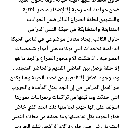
حاول الحفاظ عليها طيلة حياته . وما دخول السيد
ضمن حوادث المسرحية إلا لإضفاء عنصر الاثارة
والتشويق لحلقة الصراع الدائر ضمن الحوادث
المتتابعة والمتشابكة في حبكة النص الدرامي.
حاول الكاتب إيجاد معادل موضوعي في تنامي الحبكة
الدرامية للاحداث التي تركزت على أدوار شخصيات
المسرحية ، إذ شكّلت الام محور الصراع والجد ما هو
إلا حلقة وصل بين الماضي القديم والحاضر المتجدد ،
وما وجود الطفل إلا للتعبير عن تجدد الحياة وهنا يكمن
سر العمل الدرامي في إن الجد يمثل المأساة والحروب
التي حدثت وما تبعها من تراكمات وصراعات صوّرها
المؤلف على إنها جهنم نجا منها ذلك الجد الذي خاض
غمار الحرب بكل تفاصيلها وما حملته من معاناة النفس
البشرية ، في حين جاء رد الام الرافض لتلك الحروب