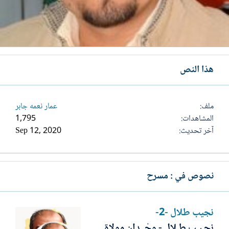
هذا النص
ملف
عمار نعمه جابر
المشاهدات
1,795
آخر تحديث
Sep 12, 2020
نصوص في : مسرح
نجيب طلال -2-
نجـيـب طـلال - وجْــدان مولاة