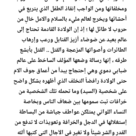
ومخلفاتها ومن الواجب إنقاذ الطفل الذي يتربع في
أحشائها ويخرج لعالم مليء بالسلام والامل خالٍ من
حروب لا طائل لها ؛ إذ إن الولادة القادمة تحتاج إلى
عالم بعيد عن ضوضاء أزيز القنابل ورعب وإرهاب
الطائرات وأصواتها المزعجة والقتل .. القتل بأبشع
طرقه ، إنها رسالة وضعها المؤلف الساخط على عالم
ضبابي دموي وهي إحتجاج يبدأ من أعماق جوف الام
حتى الولادة رافضاً التخلف الذي أظهره بشكل واضح
على شخصية (السيد) وما تحمله تلك الشخصية من
خرافات تبث سمومها بين ضعاف الناس وبخاصة
النساء اللواتي يمتلكن عواطف جياشة من البساطة
إستغلالها في الدجل والخرافة وتعويذات لا تدفع من
القدر والشر شيئاً ولا تغير في الآجال التي كتبها ألله