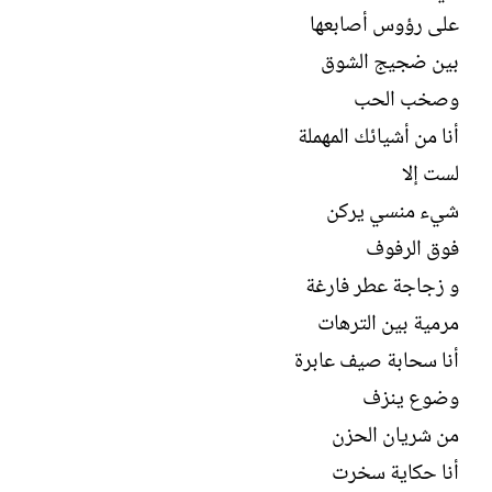
ل
على رؤوس أصابعها
إ
ن
بين ضجيج الشوق
ش
وصخب الحب
ا
ء
أنا من أشيائك المهملة
لست إلا
شيء منسي يركن
فوق الرفوف
و زجاجة عطر فارغة
مرمية بين الترهات
أنا سحابة صيف عابرة
وضوع ينزف
من شريان الحزن
أنا حكاية سخرت