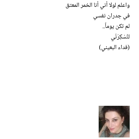
واعلم لولا أني أنا الخمر المعتق
في جدران نفسي
لم تكن يوماً..
لتُسْكِرَنّي
(فداء البعيني)