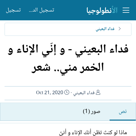
تسجيل الدخول
تسجيل
فداء البعيني
فداء البعيني - و إنّي الإناء و
الخمر مني.. شعر
ا
ت
فداء البعيني
Oct 21, 2020
ل
ا
ك
ر
نص
صور (1)
ا
ي
ت
خ
ب
ا
ماذا لو كنتَ تظن أنك الإناء و أنيِّ