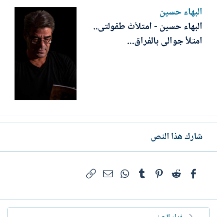
البهاء حسين
البهاء حسين - امتلأتْ طفولتى..
امتلأ جوالى بالفراق...
شارك هذا النص
فيسبوك
Reddit
Pinterest
Tumblr
WhatsApp
الرابط
البريد الإلكتروني