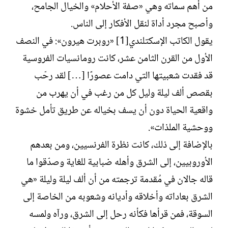
من أهم سماته وهي «صفة الأحلام» والخيال الجامح،
وأصبح مجرد أداة لنقل الأفكار إلى الناس.
يقول الكاتب الإسكتلندي[1] «روبرت هيرون»: في النصف
الأول من القرن الثامن عشر، كانت رومانسيات الفروسية
قد فقدت شعبيتها التي دامت عصورًا […] لقد رحّب
بقصص ألف ليلة وليل كل من رغب في أن يهرب من
واقعية الحياة دون أن يسف بخياله عن طريق تأمل خشوة
ووحشية الملذات».
بالإضافة إلى ذلك، كانت نظرة الفرنسيين، ومن بعدهم
الأوروبيين، إلى الشرق وأهله ضبابية للغاية وصدّقوا ما
قاله جالان في مُقدمة ترجمته من أن ألف ليلة وليلة «هي
الشرق بعاداته وأخلاقه وأديانه وشعوبه من الخاصة إلى
السوقة، فمن قرأها فكأنه رحل إلى الشرق، ورآه ولمسه