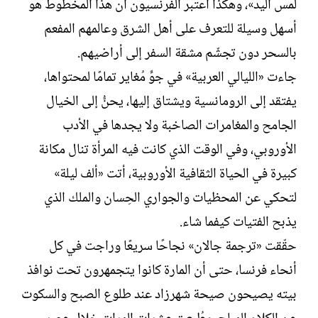
لمس اليد»، وهكذا اعتبر الفرنسيون أن هذا المخطوط هو
أسهل وسيلة للتعرف على أهل الشرق وعالمهم المفعم
بالسحر دون تجشّم مشقة السفر إلى أراضيهم.
جاءت «الليالي العربية» في جوٍّ مُغاير تمامًا لمحتواها،
يفتقد إلى الرومانسية ويشتاق إليها، يحنُّ إلى الخيال
الجامح والمغامرات الصاخبة ولا يجدها في الأدب
الأوروبي، وفي الوقت الذي كانت فيه المرأة تنال مكانة
كبيرة في الحياة الثقافية الأوروبية، أتت «ألف ليلة»
لتحكي عن المحظيات والجواري الحِسان والملك الذي
يذبح الفتيات كيفما شاء.
حقّقت «ترجمة جالان» نجاحًا سريعًا وراجت في كل
أنحاء فرنسا، حتى أن المارة كانوا يتجمهرون تحت نوافذ
بيته يصيحون صيحة شهرزاد عند طلوع الصبح والسكوت