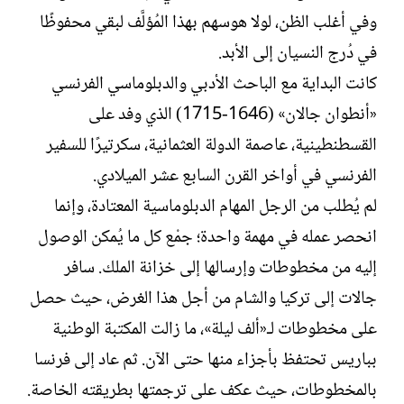
وفي أغلب الظن، لولا هوسهم بهذا المُؤلَّف لبقي محفوظًا
في دُرج النسيان إلى الأبد.
كانت البداية مع الباحث الأدبي والدبلوماسي الفرنسي
«أنطوان جالان» (1646-1715) الذي وفد على
القسطنطينية، عاصمة الدولة العثمانية، سكرتيرًا للسفير
الفرنسي في أواخر القرن السابع عشر الميلادي.
لم يُطلب من الرجل المهام الدبلوماسية المعتادة، وإنما
انحصر عمله في مهمة واحدة؛ جمْع كل ما يُمكن الوصول
إليه من مخطوطات وإرسالها إلى خزانة الملك. سافر
جالات إلى تركيا والشام من أجل هذا الغرض، حيث حصل
على مخطوطات لـ«ألف ليلة»، ما زالت المكتبة الوطنية
بباريس تحتفظ بأجزاء منها حتى الآن. ثم عاد إلى فرنسا
بالمخطوطات، حيث عكف على ترجمتها بطريقته الخاصة.