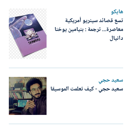
هايكو
تسع قصائد سينريو أمريكية
معاصرة... ترجمة : بنيامين يوخنا
دانيال
سعيد حجي
سعيد حجي - كيف تعلمت الموسيقا