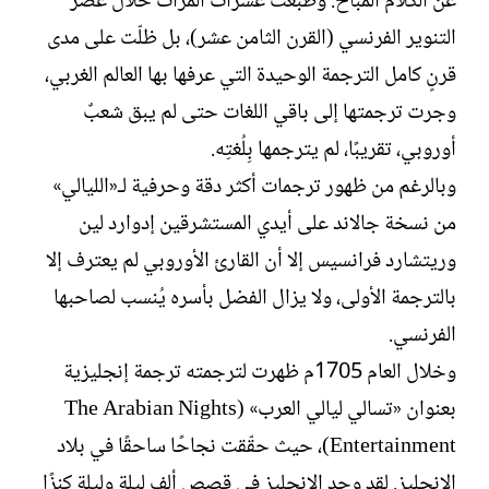
عن الكلام المباح. وطُبعت عشرات المرات خلال عصر
التنوير الفرنسي (القرن الثامن عشر)، بل ظلّت على مدى
قرنٍ كامل الترجمة الوحيدة التي عرفها بها العالم الغربي،
وجرت ترجمتها إلى باقي اللغات حتى لم يبق شعبٌ
أوروبي، تقريبًا، لم يترجمها بِلُغتِه.
وبالرغم من ظهور ترجمات أكثر دقة وحرفية لـ«الليالي»
من نسخة جالاند على أيدي المستشرقين إدوارد لين
وريتشارد فرانسيس إلا أن القارئ الأوروبي لم يعترف إلا
بالترجمة الأولى، ولا يزال الفضل بأسره يُنسب لصاحبها
الفرنسي.
وخلال العام 1705م ظهرت لترجمته ترجمة إنجليزية
بعنوان «تسالي ليالي العرب» (The Arabian Nights
Entertainment)، حيث حقّقت نجاحًا ساحقًا في بلاد
الإنجليز. لقد وجد الإنجليز في قصص ألف ليلة وليلة كنزًا