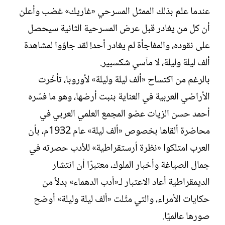
عندما علم بذلك الممثل المسرحي «غاريك» غضب وأعلن
أن كل من يغادر قبل عرض المسرحية الثانية سيحصل
على نقوده، والمفاجأة لم يغادر أحد! لقد جاؤوا لمشاهدة
ألف ليلة وليلة، لا مآسي شكسبير.
بالرغم من اكتساح «ألف ليلة وليلة» لأوروبا، تأخّرت
الأراضي العربية في العناية بنبت أرضها، وهو ما فسّره
أحمد حسن الزيات عضو المجمع العلمي العربي في
محاضرة ألقاها بخصوص «ألف ليلة» عام 1932م، بأن
العرب امتلكوا «نظرة أرستقراطية» للأدب حصرته في
جمال الصياغة وأخبار الملوك، معتبرًا أن انتشار
الديمقراطية أعاد الاعتبار لـ«أدب الدهماء» بدلاً من
حكايات الأمراء، والتي مثّلت «ألف ليلة وليلة» أوضح
صورها عالميًا.