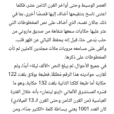
العصر الوسيط وحتى أواخر القرن الثامن عشر، فكلما
اعتنى ناسخ بتنقيحها أضاف إليها قصصًا أخرى، بما في
ذلك جالان نفسه، الذي أضاف على نص المخطوطات التي
عثر عليها حكايات سمعها شفاهة من صديق ماروني من
حلب يُدعى حنّا، قيل إنه يحفظ الليالي عن ظهر قلب،
وألقى على مسامعه مرويات ملأت مجلدين كاملين لم تأتِ
المخطوطات على ذكرها.
في جميع الأحوال، لم يبلغ النص «الألف ليلة» أبدًا، ولم
تُقارب حواديته هذا الرقم مُطلقًا، فطبعة بولاق بلغت 122
حكاية أما طبعة كلكتا الثانية بلغت 132 حكاية، وهو ما
فسّره المستشرق الألماني «إينو ليتمان» بأنه خلال الفترة
العباسية (من القرن الثامن وحتى القرن الـ 13 الميلادي)
كان العدد 1001 يعني ببساطة كلمة «الكثير جدًا»، ومن