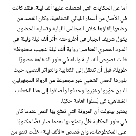
أما عن الحكايات التي اشتملت عليها ألف ليلة، فلقد كانت
في الأصل من أسمار الليالي الشفاهية، وكان القصد من
وضعها إلقاؤها خلال المجالس الليلية وتسلية الحضور.
يقول شريف الجيار في أطروحته «أثر ألف ليلة وليلة في
السرد المصري المعاصر: رواية ألف ليلة لنجيب محفوظ»:
ظلت نصوص ألف ليلة وليلة في طور الشفاهة عصورًا
طويلة، قبل أن تنتقل إلى الكتابية والتواتر النصي، حيث
بلورها الحس الشعبي عبر مجموعة من الرواة المجهولين،
الذين حوّروا وغيّروا وحذفوا وأضافوا إلى هذا الخطاب
الشفاهي؛ كي يُسلّوا العامة حكيًا.
يعتبر بينولت أن المرونة التي تمتّع بها النصّ عندما كان
في طور الحكاية ظلّ يتمتّع بها بعدما صار نصًّا مكتوبًا
على المخطوطات، وأن قصص «الألف ليلة» ظلّت تنمو من