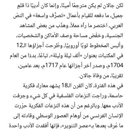
لكن جالان لم يكن مترجمًا أمينًا، وإنما كان أديبًا ذا قلمٍ
جميل، ما دفعه للقيام بأعمال «تصرُّف واسعة» في النصّ
العربي، اختصر ما رآه مملاً، وهذّب من بعض المشاهد
الجنسية، وخفّض مساحة وصف الأماكن والشخصيات،
وألبس المخطوط ثوبًا أوروبيًّا، وطُرحت أجزاؤها الـ12
في المكتبات بعنوان «ألف ليلة وليلة»، تباعًا، بدءًا من العام
1704م، وصدر آخر أجزائها عام 1717م، بعد عامين،
تقريبًا، من وفاة جالان.
في هذه الفترة، كان القرن الـ18 يشهد معارك فكرية
حاسمة، وراجت النزعات الفلسفية في كل شيء وجرفت
الأدب معها. وبالرغم من أن هذه النزعات الفكرية حرّرت
الإنسان الفرنسي من أوهام العصور الوسطي وقادته إلى
ما عُرف بعدها بـ«عصر التنوير»، فإنها أفقدت الأدب واحدة