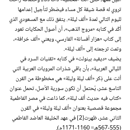
تروي له قصة شيقة كل مساء فيضطر لتأجيل إعدامها
لليوم التالي لمدة «ألف ليلة». يتفق ذلك مع المسعودي الذي
أكّد في كتابه «مروج الذهب»، أن أصول الحكايات تعود
إلى كتاب «هزار أفسانة» الفارسي، ويعني «ألف خرافة»،
وتمت ترجمته إلى «ألف ليلة».
يضيف «ديفيد بينولت» في كتابه «تقنيات السرد في
الليالي العربية»، بأن باقي شذرات المرويات العربية التي
أتت على ذِكر «ألف ليلة وليلة» هي مخطوطة من القرن
التاسع عشر، يُحتمل أن تكون سورية الأصل، تحمل عنوان
«كتاب فيه حديث ألف ليلة»، كما ذاعت في مصر الفاطمية
مجموعة قصصية بعنوان «ألف ليلة وليلة» في القرن
الثاني عشر، ظهرت[2] في عهد الخليفة العاضد الفاطمي
(555-567هـ= 1160-1171م).