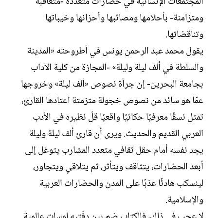
المجتمعات الإنسانية في حضارات متعددة -متعاقبة
ومتزامنة- بأحلامها ومصائبها وأحزانها وخيباتها
وتناقضاتها.
يقول محمد عبد الرحمن يونس في أطروحته «المدينة
والسلطة في ألف ليلة وليلة» -المجازة من كلية الآداب
بجامعة البحرين- إن جرأة نصوص «ألف ليلة» وخروجها
عمّا هو سائد من نصوص خجولة متزمتة اعتادها القارئ،
تمثل نسقًا معرفيًا حكائيًا واقعيًا قلّ نظيره في الأدب
العربي القديم والحديث. ويرى أن قارئ ألف ليلة وليلة
يجد نفسه أمام حقل ثقافي متعدد المشارب يتوغل إلى
أبعد الحضارات، يتثاقف ويتأثر، ثم يتلاقي ويتجاور،
لينسكب هادئًا عذبًا على المدن والحضارات العربية
والإسلامية.
لا عجب في ذلك، فالكتاب ضم بين دفّتيه لمساتٍ عالمية