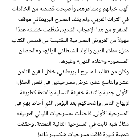
ألهب خيالهم ومشاعرهم، وأصبحت قصصه من الخالدات
في التراث العربي، ولم يقف المسرح البريطاني موقف
المتفرج من هذا الإعجاب الشديد، فنظّمت خشبته عددًا
مهولاً من العروض المسرحية المقتبسة من قصص الكتاب،
مثل: «علاء الدين والولد الشيطاني الرائع» و«الحصان
المسحور» و«علاء الدين» وغيرها.
وكان من تقاليد المسرح البريطاني، خلال القرن الثامن
عشر والتاسع عشر، عرض مسرحيتين في نفس الحفل؛
الأولى جدية والثانية خفيفة للتسلية والمتعة كطريقة
لإبهاج الناس وإضحاكهم بعد البؤس الذي أحاط بهم في
المسرحية الأولى. فاحتلّت «مسرحيات الليالي العربية»
مكانًا شبه ثابت في المسرحية الثانية الممتعة، وحققت
شعبية كبيرة فاقت مسرحيات شكسبير ذاته!