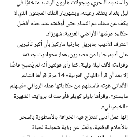
والسندباد البحري، وبجولات هارون الرشيد متخفيًّا في
ليل بغداد يتفقد رعيته، وبشهريار الملك المجنون الذي لا
يكفّ عن سفك دم النساء حتى أوقفته عند حدّه أفضل
حكّاءة عرفتها الأراضي العربية: شهرزاد.
اعترف الأديب جابريل جارثيا ماركيز بأن أكبر تأثيرين
على أدبه، جاءا من مصدرين، هما: «حواديت جدته»
وقراءته لألف ليلة وليلة. كما رأى فولتير أنه لم يُصبح قاصًّا
إلا بعد أن قرأ «الليالي العربية» 14 مرة. قرأها الشاعر
الألماني غوته فاستلهم من حكاياتها عمله الروائي «فيلهلم
مايستر»، وقرأها باولو كويلو فأوحت له بروايته الشهيرة
«الخيميائي».
إنها عمل أدبي تمتزج فيه الخرافة بالأسطورة بالسحر
بالأحلام الوقعية، وتُعبِّر عن رؤية شمولية لحياة