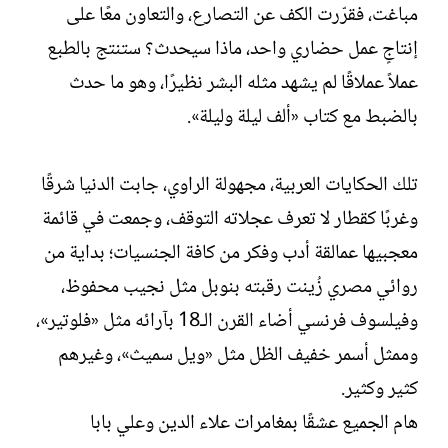
مباغت، فقرّرت الكف عن التصارع، والتعاون معًا على
ت
خ
ب
ا
إنتاجٍ عمل حضاري واحد، ماذا سيحدث؟ ستنتج بالطبع
ل
عملاً عملاقًا لم يشهد مثله البشر نظيرًا، وهو ما حدث
إ
ن
بالضبط مع كتاب «ألف ليلة وليلة».
ش
ا
ء
تلك الحكايات العربية، مجهولة الراوي، جابت الدنيا شرقًا
وغربًا كقطار لا تعرف عجلاته التوقف، وجمعت في قائمة
معجبيها عمالقة أدب وفكر من كافة الجنسيات؛ بداية من
روائي مصري زُينت رقبته بنوبل مثل نجيب محفوظ،
وفيلسوف فرنسي أضاء القرن الـ18 بآرائه مثل «فلوتير»،
وممثل أسمر خفيف الظل مثل «ويل سميث»، وغيرهم
كثير وكثير.
هام الجميع عشقًا بمغامرات علاء الدين وعلي بابا