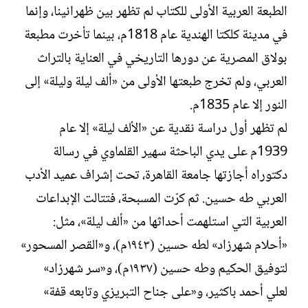
الطبعة العربية الأولى للكتاب لم تظهر بين ظهرانينا، وإنما
في مدينة كلكتا الهندية عام 1818م، بينما تأخرت مطبعة
بولاق المصرية عن دورها التاريخي في العناية بالتراث
العربي، ولم تخرج طبعتها الأولى من «ألف ليلة وليلة» إلى
النور إلا عام 1835م.
لم تظهر أول دراسة نقدية عن «الألف ليلة» إلا عام
1939م على يدي الباحثة سهير القلماوي في رسالة
دكتوراه أجازتها جامعة القاهرة، تحت إشراف عميد الأدب
العربي طه حسين. ثم كرّت المسبحة، فتتالت الإبداعات
العربية التي استلهمت أحداثها من «ألف ليلة»، مثل:
«أحلام شهرزاد» لطه حسين (١٩٤٣م)، و«القصر المسحور»
لتوفيق الحكيم وطه حسين (١٩٣٧م)، و«سر شهرزاد»
لعلي أحمد باكثير، و«على جناح التبريزي وتابعه قفة»