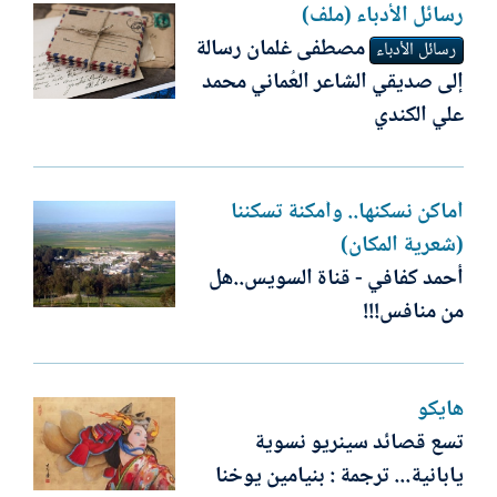
رسائل الأدباء (ملف)
مصطفى غلمان رسالة
رسائل الأدباء
إلى صديقي الشاعر العُماني محمد
علي الكندي
أماكن نسكنها.. وأمكنة تسكننا
(شعرية المكان)
أحمد كفافي - قناة السويس..هل
من منافس!!!
هايكو
تسع قصائد سينريو نسوية
يابانية... ترجمة : بنيامين يوخنا