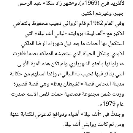
لألفريد فرج (1969م)، و«شهر زاد ملكة» لعبد الرحمن
جبير، وغيرهم الكثير.
وفي العام 1982م قام الروائي نجيب محفوظ بالتماهي
الأكبر مع «ألف ليلة» بروايته «ليالي ألف ليلة» التي
استكمل بها أحداث ما بعد نيل شهرزاد الرضا الملكي
الأبدي، وشكل الحياة الذي ستعيشه المملكة بعدما ظفرت
عذراواتها بالعفو الشهرياري، ولم تكن هذه المرة الأولى
التي يتأثر فيها نجيب بـ«الليالي»، وإنما استلهم من حكاية
مدينة النحاس قصة «الشيطان يعظ» وهي قصة قصيرة
وردت ضمن مجموعة قصصية حملت نفس الاسم صدرت
عام 1979م.
وجدتُ في «ألف ليلة» أشياء ودوافع تدعوني للكتابة عنها؛
ومن ثم كانت روايتي ألف ليلة.