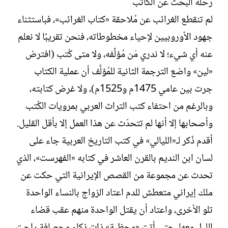
رحلة البحث عن الكاتب
لم تنقطع الغرائب عن مُلاحقة «كتاب الغرائب»، فباستثناء
جهود الأوروبيين لإحياء مخطوطاته، فنحن تقريبًا لا نعلم
عنه أي شيء؛ لا ندري مَن مُؤلِّفه، ولا متى كُتب (افترض
«لين» واضع الترجمة الثانية للمُؤلَّف أن عملية الكتاب
جرت بين عامي 1475م و1525م)، ولا غرض كتابته،
وبالرغم من احتفاء كتب التراث العربي بمرويات الكُتب
وأصحابها إلا أنها لم تتحدّث عن هذا العمل إلا بأقل القليل.
أقدم ذّكر لـ«الليالي» في كتب التاريخ العربية جاء على
لسان ابن النديم بالقرن العاشر في كتابه «الفهرست»، الذي
تحدث عن مجموعة من القصص الإيرانية التي حكت عن
ملك إيراني متعطش للدم اعتاد الزواج بالنساء الواحدة
تلو الأخرى، واعتاد أن يقتل الواحدة منهم عقب قضاء
الليل معها، حتى أتت «محظية» ذات ذكاء وحصافة راحت