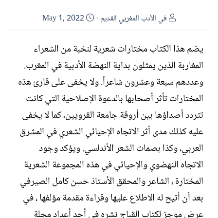
ا
ت
في الأدب المغربي القديم
May 1, 2022
ل
ا
ك
ر
يضم هذا الكتاب مختارات شعرية لنخبة من الشعراء
ا
ي
المغاربة الذين يمثلون بداية النهضة الأدبية في المغرب.
ت
خ
ب
ا
وعددهم سبعة وعشرون شاعراً. ولا يخفى على قارئ هذه
ل
المختارات تأثر أصحابها بالدعوة الإصلاحية التي كانت
إ
ن
تتردد أصداؤها بين أروقة جامعة القرويين، كما لا يخفى
ش
عليه كذلك مدى أثر الاتجاه الإحيائي الشعري في المشرق
ا
ء
العربي، وكذا بصمات الشعر الأندلسي. ويؤكد وجود
الاتجاه النهضوي والإحيائي في هذه المجموعة الشعرية
المختارة ، الشاعر والمحقق الأستاذ حسن كامل الصيرفي
بعد أن أتيح له الاطلاع عليها وقراءة مقدمة مؤلفها ، في
عرض موجز لكتاب القباج نشره في أحد أعداد مجلة