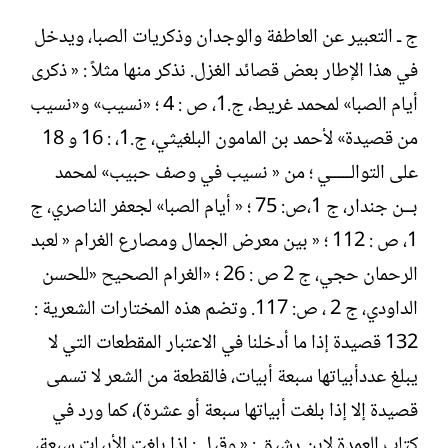
ج ـ التعبير عن العاطفة والوجدان وذكريات الصبا، ويدخل
في هذا الإطار بعض قصائد الغزل. نذكر منها مثلاً : « ذكرى
أيام الصبا» لمحمد غريط، ج.1، ص : 4 ؛ «نسيب» و«نسيب
من قصيدة» لأحمد بن المامون البلغيثي، ج.1، : 16 و 18
على التوالـــــي ؛ من « نسيب في وصف حبيب» لمحمد
بــن جندار، ج 1،ص: 75 ؛ « أيام الصبا» لجعفر الناصري، ج
1، ص : 112 ؛ « بين معرض الجمال ومصارع الغرام « لعبد
الرحمان حجي، ج 2 ص : 26 ؛ «الغرام الصحيح «للحسن
الداودي، ج 2 ، ص: 117. وتضم هذه المختارات الشعرية :
132 قصيدة إذا ما أدخلنا في الاعتبار المقطعات التي لا
يبلغ عددأبياتها سبعة أبيات، فالقطعة من الشعر لا تسمى
قصيدة إلا إذا بلغت أبياتها سبعة أو عشرة)، كما ورد في
كتاب العمدة لابن رشيق : « وقيل : إذا بلغت الأبيات سبعة،