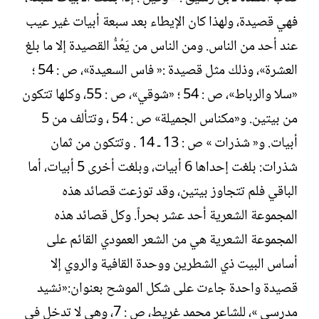
فهي قصيدة، ولهذا كان الإيطاء بعد سبعة أبيات غير عيب
عند أحد من الناس. ومن الناس من يَعُدُّ القصيدة إلا ما بلغ
العشرة»، وذلك مثل قصيدة :« فاس السعيدة»، ص : 54 ؛
«سلا والرباط»، ص : 54 ؛ «شوقي»، ص : 55، وكلها تتكون
من بيتين. و«مكناس الجميلة» ص : 54 ، وتتألف من 5
أبيات. و« شذرات » ص : 13 ـ 14 . وتتكون من ثمان
شذرات: بلغت إحداها 6 أبيات، وبلغت أخرى 5 أبيات، أما
الباقي فلم تتجاوز بيتين، وقد توزعت قصائد هذه
المجموعة الشعرية أحد عشر بحراً. وكل قصائد هذه
المجموعة الشعرية هي من الشعر العمودي القائم على
أساس البيت ذي الشطرين ووحدة القافية والروي إلا
قصيدة واحدة جاءت على شكل الموشح بعنوان:«نشيد
مدرسي »، للشاعر محمد غريط، ص : 7، وهي لا تدخل في