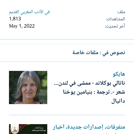
ملف
في الأدب المغربي القديم
المشاهدات
1,813
آخر تحديث
May 1, 2022
نصوص في : ملفات خاصة
هايكو
ناتالي بوكلاند - ممشى في لندن...
شعر -. ترجمة : بنيامين يوخنا
دانيال
متفرقات، إصدارات جديدة، أخبار