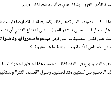
نسبة للأدب الغربي بشكل عام، فتأثر به شعراؤنا العرب.
ما أن كل النصوص التي تدعي ذلك (كما يعتقد النقاد أيضا) ليست شع
؟ هل تدخل فيما يسمى بالشعر الحر؟ أو على الإبداع النقدي أن يقوم
ت على نفس التصنيفات التي تجرأ مبدعوها فنظروا لها وناضلوا ثق
 عن الأجناس الأدبية وحصرها فيما هو معروف؟
ر والنثر وابدع في النقد كذلك، وحسب هذا المنطق المحرك نتساء
ة"، تجمع بين كلمتين متناقضتين، ونقول "قصيدة النثر" ونستكي