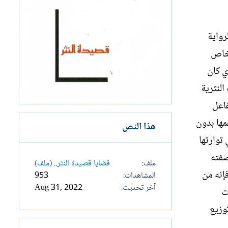
رواية
 خاص
ي كان
النثرية
فاعل
تي كان يتزعمها بدون
هذا النص
توارثها
صفته
ملف
قضايا قصيدة النثر.. (ملف)
عرية فإنه من
المشاهدات
953
آخر تحديث
Aug 31, 2022
ت
وزيع