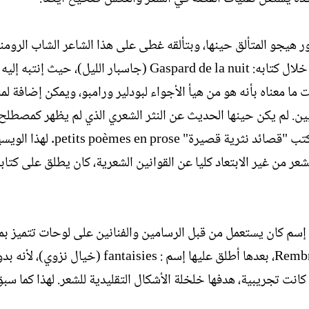
ر هيجو المتألق حينها، وبتألقه غطى على هذا الشاعر الشاب الروم
كان حينها ينعت. لن يبرز كاسم إلا بعد وفاته. وخاصة من خلال كتابه: Gaspard de la nuit (جاسبار الليل)، ح
مثال: Helen Hart Poggenburg التي قالت ما معناه بأنه هو من هيأ الأجواء لبودلير ورامبو، ويمكن إضا
يين. لم يكن حينها الحديث عن النثر الشعري الذي لم يظهر كمصطلح 
بودلير في كتابه : أسى باريس spleen de Paris ، حيث كتب "قصائد نثرية قصيرة" se
ر من غير الابتعاد كليا عن القوانين الشعرية، كان يطلق على كتابا
 Bambochades(بامبوشاد). وهو إسم كان يستعمل من قبل الرسامين والفنانين على لوحات تتمي
الواقعية والخيال، أمثال الفنان الرومنسي رومبرانت Rembrant، بعدها أطلق عليها إسم : aisies
كانت تجريبية، هدفها خلخلة الأشكال التقليدية للشعر. لهذا كما سبق