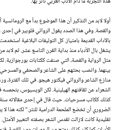
هذه التجربة ما دام الأدب العربي تأثر بها.
أولا لابد من التذكير أن هذا الموضوع بدأ مع الرومانسية 
والقصة. وفي هذا الصدد يقول الروائي فلوبير في إحدى رس
بالآداب القديمة بامتياز. كل التوليفات البلاغية استخدمت،
يشغل بال الأدباء منذ بداية القرن التاسع عشر. ثم لابد من
مثل الرواية والقصة، التي صنفت ككتابات بورجوازية. لكن
منازع الشاعر والروائي فيكتور هيجو. في تلك الفترة، ورغم
الشعراء عن ثقافتهم الهيلينية. لكن الويسيوس، بتحمسه 
الضروري أن تخضع الملحمة الدرامية للنثر." لكنه هذا لا
تقليدية كانت لازالت تقدس الشعر بصفته التعبير الأمثل
الأبيات كما كان كذلك يمتح من اليوميات ومن القصة. ف