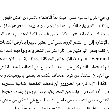
ل
إ
ن
أي في القرن التاسع عشر، حيث بدأ الاهتمام بالنثر من خلال ظهور ال
ش
ائله: "النثر وليد الأمس، هذا ما يجب قوله. بينما الشعر هو شكل
ا
ء
 إلا تلك الخاصة بالنثر." هكذا لخص فلوبير فكرة الاهتمام بالنثر الذ
 الإشارة إلى أن الشعر الرومانسي كان يعتبر تعبيرا يعارض الكتابات 
 نقب بعض الباحثين عن آثار النثر في الشعر وحاولوا فهم ذلك الت
بينهما. وانصب بحثهم على الشاعر والصحفي والمسرحيAloysius Bertrand الذي عاش الحركة الرومانسية ال
 الاهتمام بالنثر، كان من الصعب الخروج عن التقاليد الشعرية التي 
في الإبداع استفاد من كونه صحافيا يكتب ما يسمى باليوميات، و ب
كذلك ككاتب مسرحيات. حيث قال في إحدى مقالاته سنة 1828: "إذا كان من الضروري أن تخضع الملحمة الغنائية للش
 يعني بأنه استغنى نهائيا عن الشعر وقوانينه. لم يجرؤ وسط ضغوطا
. اكتفى ببعض التجارب من داخل الشعر فابدع في الشكل من خلال ت
نجده يستغل تقنيات القصة في الشعر والعكس صحيح أيضا.