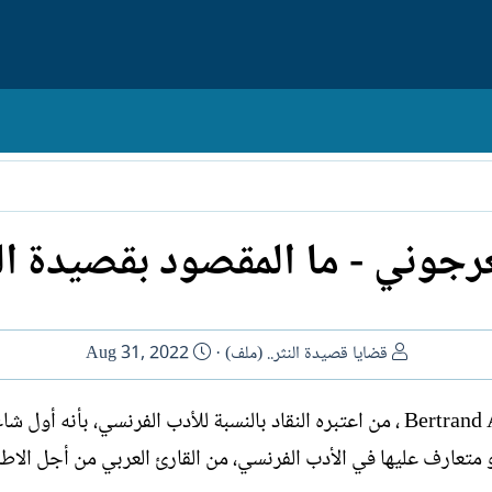
جوني - ما المقصود بقصيدة النثر
ا
ت
قضايا قصيدة النثر.. (ملف)
Aug 31, 2022
ل
ا
ك
ر
بالرجوع إلى الويسيوس برتران Bertrand Aloysius 1841-1807 ، من اعتبره النقاد بالنسبة للأدب الفرنسي، بأنه
ا
ي
متعارف عليها في الأدب الفرنسي، من القارئ العربي من أجل الاط
ت
خ
ب
ا