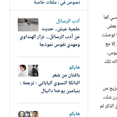
نصوص في : ملفات خاصة
نسي كما
أدب الرسائل
يث إنتبه إليه بعض
علجية عيش.. حديث
فة لما توصلت
عن أدب الرسائل... نزار الهنداوي
إلا مع
ومهدي نقوس نموذجا
petits poèmes en pro. لهذا الويسيوس،
ته تلك
هايكو
باقتان من شعر
التانكا النسوي الياباني - ترجمة :
ز بمزيج من
بنيامين يوخنا دانيال
fant (خيال نزوي)، لأنه بدون شك،
 الذكر لم
هايكو