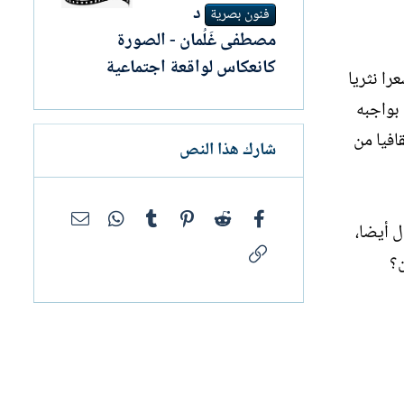
د
فنون بصرية
مصطفى غَلُمان - الصورة
كانعكاس لواقعة اجتماعية
را نثريا
 بواجبه
افيا من
شارك هذا النص
فيسبوك
Reddit
Pinterest
Tumblr
WhatsApp
البريد الإلك
ل أيضا،
الرابط
ن؟