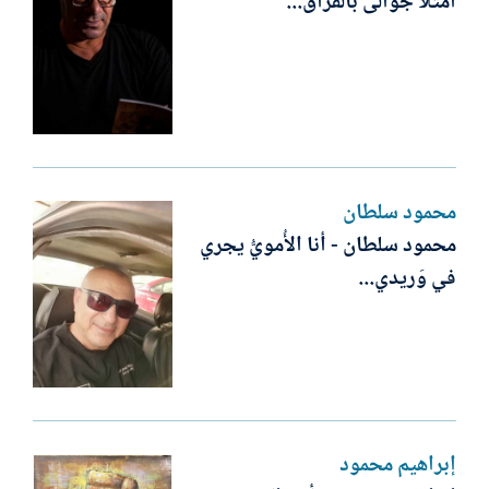
امتلأ جوالى بالفراق...
محمود سلطان
محمود سلطان - أنا الأُمويُّ يجري
في وَريدي...
إبراهيم محمود