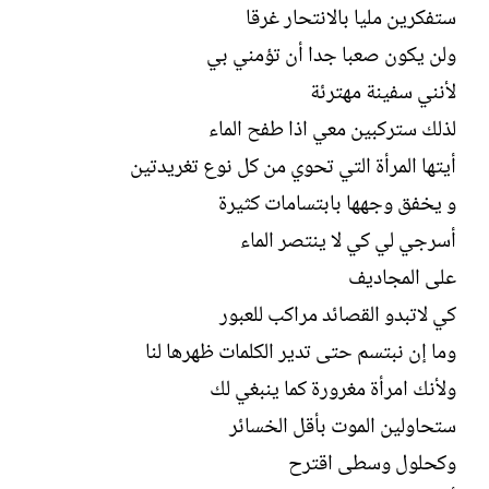
ستفكرين مليا بالانتحار غرقا
ولن يكون صعبا جدا أن تؤمني بي
لأنني سفينة مهترئة
لذلك ستركبين معي اذا طفح الماء
أيتها المرأة التي تحوي من كل نوع تغريدتين
و يخفق وجهها بابتسامات كثيرة
أسرجي لي كي لا ينتصر الماء
على المجاديف
كي لاتبدو القصائد مراكب للعبور
وما إن نبتسم حتى تدير الكلمات ظهرها لنا
ولأنك امرأة مغرورة كما ينبغي لك
ستحاولين الموت بأقل الخسائر
وكحلول وسطى اقترح