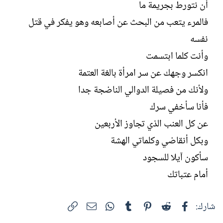
أن نتورط بجريمة ما
فالمرء يتعب من البحث عن أصابعه وهو يفكر في قتل
نفسه
وأنت كلما ابتسمت
انكسر وجهك عن سر امرأة بالغة العتمة
ولأنك من فصيلة الدوالي الناضجة جدا
فأنا سأخفي سرك
عن كل العنب الذي تجاوز الأربعين
وبكل أنقاضي وكلماتي الهشة
سأكون آيلا للسجود
أمام عتباتك
فيسبوك
Reddit
Pinterest
Tumblr
WhatsApp
الرابط
البريد الإلكتروني
شارك: