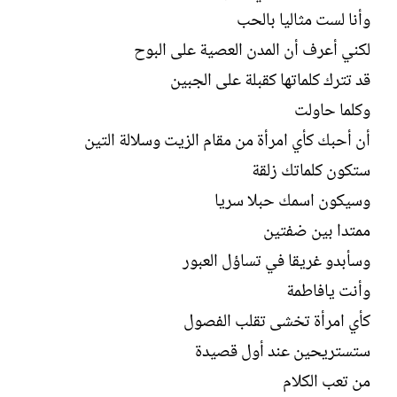
ل
وأنا لست مثاليا بالحب
إ
ن
لكني أعرف أن المدن العصية على البوح
ش
قد تترك كلماتها كقبلة على الجبين
ا
ء
وكلما حاولت
أن أحبك كأي امرأة من مقام الزيت وسلالة التين
ستكون كلماتك زلقة
وسيكون اسمك حبلا سريا
ممتدا بين ضفتين
وسأبدو غريقا في تساؤل العبور
وأنت يافاطمة
كأي امرأة تخشى تقلب الفصول
ستستريحين عند أول قصيدة
من تعب الكلام