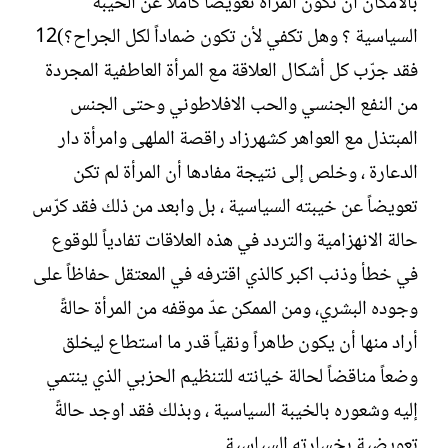
بالامكان أن تكون المرأة تعويضاً كاملاً عن الخيبة
السياسية ؟ وهل تكفي لأن تكون ضماداً لكل الجراح؟)12
فقد جرّب كل أشكال العلاقة مع المرأة العاطفية المجردة
من النفع الجنسي والحب الافلاطوني وحتى الجنس
المبتذل مع العواهر كشهرزاد راقصة الملهى وامرأة دار
الدعارة ، وخلص إلى نتيجة مفادها أن المرأة لم تكن
تعويضاً عن خيبته السياسية ، بل وابعد من ذلك فقد كرّس
حالة الانهزامية والتردد في هذه العلاقات تفادياً للوقوع
في خطأ وذنب اكبر كالذي اقترفه في المعتقل حفاظاً على
وجوده البشري، ومن الممكن عدّ موقفه من المرأة حالةً
أراد منها أن يكون طاهراً ونقياً قدر ما استطاع ليخلق
وضعاً مناقضاً لحالة خيانته للتنظيم الحزبي الذي ينتمي
إليه وشعوره بالخيبة السياسية ، وبذلك فقد اوجد حالةً
تعويضية بخسارته السياسية .