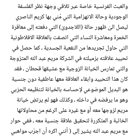
والعبث الفرنسية خاصة عبر تلاقي وجهة نظر الفلسفة
الوجودية وحالة الانهزامية التي مُني بها كريم الناصري
ليصل الىٰ ظهور حالة (اللاجدوىٰ) التي دفعته إلى معاقرة
الخمرة ومعاشرة النساء التي اتصفت بالعلاقة الافلاطونية
التي حاول تجريدها من النفعية الجسدية ، كما حصل في
تحييد علاقته بزميلته في الشركة مريم عبد الله المتزوجة
والتي تمارس الخيانة الزوجية مع عشيقها قحطان ، فقد
كان هذا التحييد وابقاء العلاقة معها عاطفية دون جنسية
هو البديل الموضوعي لإحساسه بالخيانة لتنظيمه الحزبي
وهو ما يرفضه في داخله ، وكذلك فهو لم يرتضِ خيانة
مريم لزوجها معه أو مع غيره على الرغم من محاولاتها
الخائبة و المتكررة لتحقيق علاقة جنسية معه ، ففي حوار
مع مريم عبد الله يشير إلى ( أنني اكره أن اجرّب مواهبي