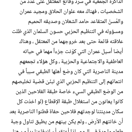
الذاكرة الجمعية في سرد وقائع المعتقل على عدد من
الشخصيات ، فهناك معه علوان الحلاق ومجيد عمران
والمُسنّ المتقاعد حامد الشعلان وصديقه الحميم
ومسؤوله في التنظيم الحزبي حسون السلمان الذي ظلت
علاقته قائمة حتى بعد خروجهما من المعتقل ، وهناك
أيضا أسيل عمران التي كوّنت جزءاً مهما في حياته
العاطفية والاجتماعية والحزبية ، وكل هؤلاء تجمعهم
مدينة الناصرية التي كان وضع أهلها الطبقي سبباً في
انتمائهم إلى التنظيم الحزبي الذي تبنّىٰ قضية تخليصهم
من الوضع الطبقي السيء خاصة طبقة الفلاحين الذين
كانوا يعانون من استغلال طبقة الإقطاع (لو اخذت كل
سكان مدينتنا لوجدتهم فلاحين حفاة قطنوا الناصرية بعد
أن خانتهم الأرض ، ولم يكن بينهم من يطيق تناول وجبة
طعام واحدة في اليوم ، لذا أعتقد أن اندفاعنا بدأ من هنا ،