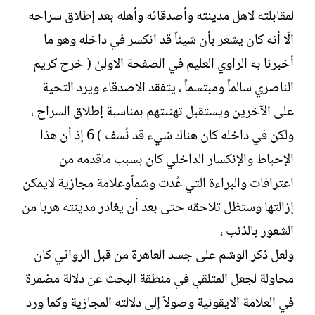
لمقابلته لاهل مدينته وأصدقائه وأهله بعد إطلاق سراحه
الّا أنه كان يشعر بأن شيئاً قد انكسر في داخله وهو ما
أخبرنا به الراوي العليم في الصفحة الاولىٰ ( خرج كريم
الناصري سالماً ومبتسماً ، يتفقد الاصدقاء ويرد التحية
على الآخرين ويستقبل تهنىتهم بمناسبة إطلاق السراح ،
ولكن في داخله كان هناك شيء قد نُسف ) 6 إذ أن هذا
الإحباط والإنكسار الداخلي كان بسبب ماقدمه من
اعترافات والبراءة التي عُدت وشماًوعلامة مجازية لايمكن
إزالتها وستظل تلاحقه حتى بعد أن يغادر مدينته هربا من
الشعور بالذنب ،
ولعل ذكر الوشم على جسد العاهرة من قبل الروائي كان
محاولة لجعل المتلقي في منطقة البحث عن دلالة مضمرة
في العلامة الايقونية وصولاً إلى دلالته المجازية وكما ورد