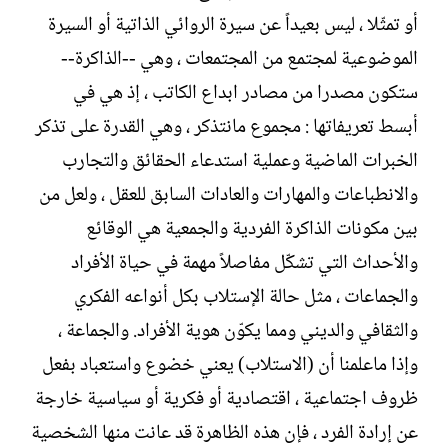
أو تمثّلا ، ليس بعيداً عن سيرة الروائي الذاتية أو السيرة
الموضوعية لمجتمع من المجتمعات ، وهي --الذاكرة--
ستكون مصدرا من مصادر ابداع الكاتب ، إذ هي في
أبسط تعريفاتها : مجموع مانتذكر ، وهي القدرة على تذكر
الخبرات الماضية وعملية استدعاء الحقائق والتجارب
والانطباعات والمهارات والعادات السابق للعقل ، ولعل من
بين مكونات الذاكرة الفردية والجمعية هي الوقائع
والأحداث التي تشكّل مفاصلاً مهمة في حياة الأفراد
والجماعات ، مثل حالة الإستلاب بكل أنواعه الفكري
والثقافي والديني ومما يكوّن هوية الأفراد. والجماعة ،
وإذا ماعلمنا أن (الاستلاب) يعني خضوع واستعباد بفعل
ظروف اجتماعية ، اقتصادية أو فكرية أو سياسية خارجة
عن إرادة الفرد ، فإن هذه الظاهرة قد عانت منها الشخصية