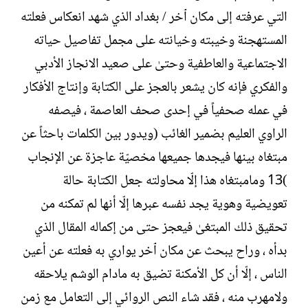
التي عرفته إلى مكان ٱخر / بغداد الذي شهد انعكاس فعلته
المستهجنة وخيبته وخيانته على مجمل تفاصيل حياته
الاجتماعية والعاطفية وحتىٰ على صعيد الانجاز الأدبي
والفكري فإنه كان يشعر بالعجز على الكتابة وإنتاج الأفكار
في عمله صحفياً في إحدى صحف العاصمة ، فيصفه
الراوي العليم بضمير الغائب (ويدور بين الكلمات باحثاً عن
مبتغاه بينها فيجدها جميعها مخصيّة عاجزة عن الإنجاب
)13 ومامبتغاه هذا إلّا محاولته جعل الكتابة حالة
تعويضية وهوية يجد نفسه عبرها إلّا أنها لم تمكنه من
تحقيق ذلك المبتغىٰ فيعجز حتى من إكماله المقال الذي
بدأه ، وراح يبحث عن مكان ٱخر يواري به فعلته عن أعين
الناس ، إلّا أن كل الأمكنة تضيق به مادام الوشم يلاحقه
ولامهرب منه ، فقد شاء النص الروائي إلى التعامل مع زمن