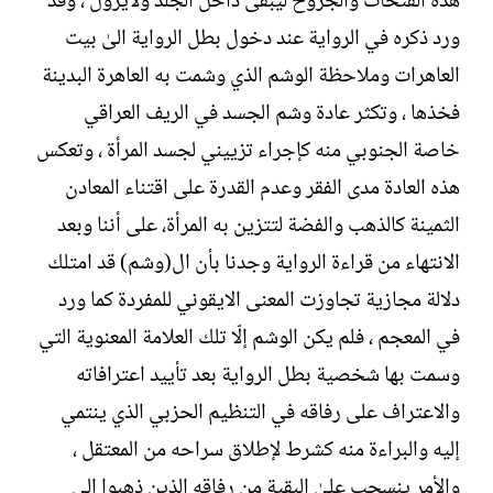
هذه الفتحات والجروح ليبقى داخل الجلد ولايزول ، وقد
ورد ذكره في الرواية عند دخول بطل الرواية الىٰ بيت
العاهرات وملاحظة الوشم الذي وشمت به العاهرة البدينة
فخذها ، وتكثر عادة وشم الجسد في الريف العراقي
خاصة الجنوبي منه كإجراء تزييني لجسد المرأة ، وتعكس
هذه العادة مدى الفقر وعدم القدرة على اقتناء المعادن
الثمينة كالذهب والفضة لتتزين به المرأة، على أننا وبعد
الانتهاء من قراءة الرواية وجدنا بأن ال(وشم) قد امتلك
دلالة مجازية تجاوزت المعنى الايقوني للمفردة كما ورد
في المعجم ، فلم يكن الوشم إلّا تلك العلامة المعنوية التي
وسمت بها شخصية بطل الرواية بعد تأييد اعترافاته
والاعتراف على رفاقه في التنظيم الحزبي الذي ينتمي
إليه والبراءة منه كشرط لإطلاق سراحه من المعتقل ،
والأمر ينسحب علىٰ البقية من رفاقه الذين ذهبوا إلى