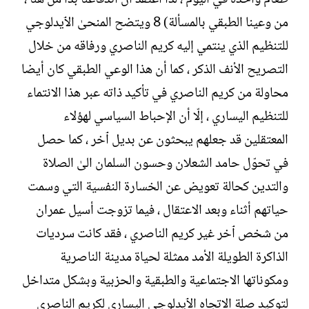
من وعينا الطبقي بالمسألة) 8 ويتضح المنحىٰ الٱيدلوجي
للتنظيم الذي ينتمي إليه كريم الناصري ورفاقه من خلال
التصريح الأنف الذكر ، كما أن هذا الوعي الطبقي كان أيضا
محاولة من كريم الناصري في تأكيد ذاته عبر هذا الانتماء
للتنظيم اليساري ، إلّا أن الإحباط السياسي لهؤلاء
المعتقلين قد جعلهم يبحثون عن بديل ٱخر ، كما حصل
في تحوّل حامد الشعلان وحسون السلمان الىٰ الصلاة
والتدين كحالة تعويض عن الخسارة النفسية التي وسمت
حياتهم أثناء وبعد الاعتقال ، فيما تزوجت أسيل عمران
من شخص ٱخر غير كريم الناصري ، فقد كانت سرديات
الذاكرة الطويلة الأمد ممثلة لحياة مدينة الناصرية
ومكوناتها الاجتماعية والطبقية والحزبية وبشكل متداخل
لتوكيد صلة الاتجاه الٱيدلوجي اليساري لكريم الناصري