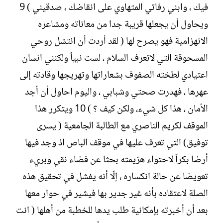
فيك ، وابني رفاتي المتهاوي على انقاضك ، صدقيني ) 9
ويحاول أن يجعلها قريبة جدا من معاناته ومشاعره
الانهزامية فهو يصرح لها ( لقد أردت أن انتشل روحي
المسحوقة التي لاتعرف السلام ، لست نبياً ولكنني انسان
اعتيادي لطخته الصفوف بشعاراتها وتهريجها وقادته إلى
عهرها ، فهدرت صحتي وشبابي ، واليوم احاول أن أجد
الأمان ، هذا كل شيء، ولكن كيف ؟ ) 10 ويتكرر هذا
الموقف لكريم الناصري مع الطالبة الجامعية ( يسرى
توفيق) التي تعرف عليها في موقف الباص اذ وجد فيها
أرضا بكراً لاحتواء هزيمته بحثا عن فضاء نقي وبريء
تعويضا عن حالة انكساره ، إلّا أنه يفشل في تحقيق هذه
الصلة لاعتقاده بأنه غير جدير بها فيشير في حوار معها
بعد أن أخبرته بإمكانية طلب يدها للخطبة من أهلها ( انت