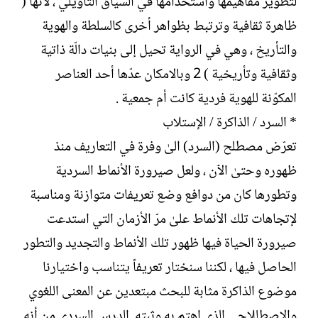
لتطوير مفاهيمها واستخدامها في السياق التأويلي ، لأنها (
ظاهرة ثقافية وترتبط بظواهر أخرى كالسلطة والهوية
والتأريخ ، وهي في الرواية تحيل إلى بنيات دالّة ذاتية
وثقافية وتأريخية ) 2 وبالامكان عدّها أحد العناصر
المكوّنة للهوية فردية كانت أم جمعية .
* السرد / الذاكرة / الإستلاب
تعرّض مصطلح (السرد) الىٰ وفرة في التعاريف منذ
ظهوره وحتىٰ الٱن ، ولعل صيرورة الأنماط السردية
وتطورها كان من دوافع وضع تعريفات متوازنة ومناسبة
لإتجاهات تلك الأنماط علىٰ مرّ الأزمان التي استدعت
صيرورة الحياة فيها ظهور تلك الأنماط والتجديد والتطور
الحاصل فيها ، لكننا سنختار تعريفاً يتناسب واختيارنا
موضوع الذاكرة مثابة للبحث مبتعدين عن المعنى اللغوي
والاصطللاحي الذي اهتم به وثبته. الدرس السردي من أنه