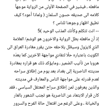
مافعله ، فيشير في الصفحة الأولى من الرواية موجهاً
كلامه الى صديقه حسون السلمان ( ولماذا أعود؟ كيف
نطيق اظهار وجوهنا للناس ؟
-- انت تتكلم وكأنك المذنب الوحيد )5
إذ أن مافعله بطل الرواية والاخرون هو الوشم/ العلامة
الذي لايزول وسيظل يلاحقه حتىٰ يقرر مغادرة العراق الى
الكويت باعتباره حلّا لتفادي مواجهة الآخرين كما يعدّه
هروبا من تأنيب الضمير ، ومايؤكد ذلك هو قراره بمغادرة
مدينته الناصرية إلى بغداد بعد يوم من إطلاق سراحه
لعدم قدرته على مواجهة الناس والمعارف في مدينته
والذين يعرفون ثمن إطلاق سراح المعتقل السياسي ، فقد
كان قرار الابتعاد عن الناصرية هو تجنب الشعور بالعار
والخيانة ، وعلى الرغم من افتعال حالة الفرح والسرور