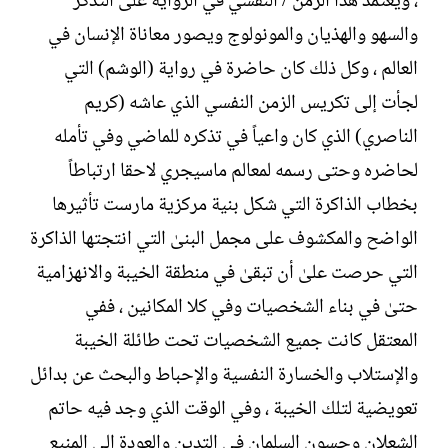
، ويعتمد هذا الزمن / النفسي في الرواية على التذكر
والسهو والهذيان والمونولوج ويصور معاناة الإنسان في
العالم ، وكل ذلك كان حاضرة في رواية (الوشم) التي
لجأت إلى تكريس الزمن النفسي الذي عاشه (كريم
الناصري) الذي كان واعياً في تذكره للماضي وفي تأمله
لحاضره وحتى رسمه لمعالم ماسيجري لاحقا ارتباطاً
بخطاب الذاكرة التي شكل بنية مركزية مارست تأثيرها
الواضح والمكشوف على مجمل البنىٰ التي انتجتها الذاكرة
التي حرصت علىٰ أن تبقىٰ في منطقة الخيبة والانهزامية
حتىٰ في بناء الشخصيات وفي كلا المكانين ، ففي
المعتقل كانت جميع الشخصيات تحت طائلة الخيبة
والإستلاب والخسارة النفسية والإحباط والبحث عن بدائل
تعويضية لتلك الخيبة ، وفي الوقت الذي وجد فيه حاتم
الشعلان وحسون السلمان في التدين والعودة إلى المنبع