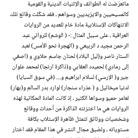
ماتعرّضت له الطوائف والإثنيات الدينية والقومية
كالمسيحيين والايزيديين وسواهم ، فقد شكّلت وقائع تلك
الانتهاكات الإستلابية مادة خام للعديد من الروايات
العراقية ، على سبيل المثال :- ( الوشم) للروائي عبد
الرحمن مجيد د الربيعي و (الهجرة نحو الأمس) لعبد
الستار ناصر و(ليل البلاد) لحنان جاسم حلاوي و (اصغي
إلى رمادي) لحميدد العقابي و(ذاكرة ارنجا) لمحمد علوان
جبر و( الإرسي) لسلام ابراهيم و.... (في سوق السبايا)
لدنيا ميخائيل و ( عذراء سنجار) لوارد بدر السالم و(بهار)
لعامر حميو وسواها الكثير ، إذ كانت المادة الحكائية لهذه
الروايات هي ما اختزنته الذاكرة من أحداث ووقائع
وشخصيات ووثائق تتمثل ظاهرة الإستلاب بكافة
مستوياته ، ولضيق مجال النشر في هذا المقام فقد اختار