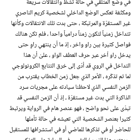
في وضع المتلقي في حالة تشظّ وانتقالات سريعة
ومكثّفة تعكس الوضع الداخلي لشخصية كريم الناصري
غير المستقرّة والمرتبكة ، حتى بدت تلك الانتقالات وكأنها
تتداخل زمنياً لتكون زمناً درامياً واحدا ، فلم تكن هنالك
فواصل كثيرة بين راو واخر ، إذ ما أن ينتهي راوٍ حتى
يدخل راو ٱخر عبر حرف العطف الواو ، علىٰ أن هذا
التداخل في الروي قد أدّى إلى خرق التتابع الكرونولوجي
لما تم تذكّره ، الأمر الذي جعل زمن الخطاب يقترب من
الزمن النفسي الذي لاحظنا سيادته على مجريات سرد
الذاكرة التي بدت غير مستقرّة ، إذ أن الزمن النفسي قد
تبدّى على نحو واضح ، فهو عنصر هام في الرواية ويرتبط
كثيرا بعنصر الشخصية التي تعيشه في حالة تأملها
للحاضر أو في تذكرها للماضي أو في استشرافها للمستقبل