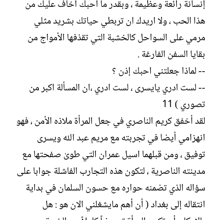
إنسانة رائعة وعظيمة ، وبقدر ما أحبك اخاف عليك من
هذا الحب ، ولا اريدك ان تربطي حياتك بشريد مثلي
مرمي على السواحل كالخشبة التي تقذفها الأمواج من
بقايا السفن الفارغة .
-- لماذا جعلتني احبك إذن ؟
-- لست ادري يايسرى ، لست ادري ،ان المسألة اكبر من
تصوري ) 11
لقد أخفق كريم الناصري في جعل المرأة ملاذه الأمن ، فهو
انهزامي أيضا في تجربته مع مريم عبد الله ويسرى
توفيق ، ومن قبلهما اسيل عمران التي طوىٰ صفحتها مع
مدينته الناصرية ، لتكون هذه التجارب الفاشلة جوابا على
سؤاله الذي تضمنه حواره مع حسون السلمان في بداية
انتقاله إلى بغداد ( أن أهم مايشغلني الان هو : هل