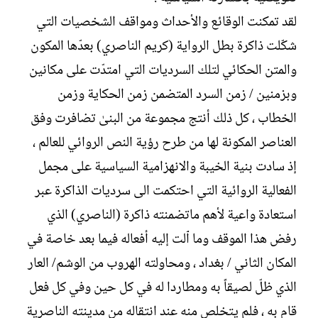
لقد تمكنت الوقائع والأحداث ومواقف الشخصيات التي
شكّلت ذاكرة بطل الرواية (كريم الناصري) بعدّها المكون
والمتن الحكائي لتلك السرديات التي امتدّت على مكانين
وبزمنين / زمن السرد المتضمن زمن الحكاية وزمن
الخطاب ، كل ذلك أنتج مجموعة من البنىٰ تضافرت وفق
العناصر المكونة لها من طرح رؤية النص الروائي للعالم ،
إذ سادت بنية الخيبة والانهزامية السياسية على مجمل
الفعالية الروائية التي احتكمت الى سرديات الذاكرة عبر
استعادة واعية لأهم ماتضمنته ذاكرة (الناصري) الذي
رفض هذا الموقف وما ٱلت إليه أفعاله فيما بعد خاصة في
المكان الثاني / بغداد ، ومحاولته الهروب من الوشم/ العار
الذي ظلّ لصيقاً به ومطاردا له في كل حين وفي كل فعل
قام به ، فلم يتخلص منه عند انتقاله من مدينته الناصرية