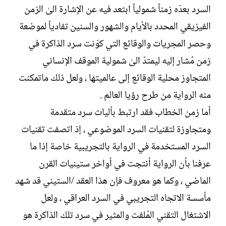
السرد بعدّه زمناً شمولياً ابتعد فيه عن الإشارة الىٰ الزمن
الفيزيقي المحدد بالأيام والشهور والسنين تفادياً لموضعة
وحصر المجريات والوقائع التي كوّنت سرد الذاكرة في
زمن مُشار إليه ليمتدّ الىٰ شمولية الموقف الإنساني
المتجاوز محلية الوقائع إلى عالميتها ، ولعل ذلك ماتمكنت
منه الرواية من طرح رؤيا العالم .
أما زمن الخطاب فقد ارتبط بٱليات سرد متقدمة
ومتجاوزة لتقنيات السرد الموضوعي ، إذ اتصفت تقنيات
السرد المستخدمة في الرواية بالتجريبية خاصة إذا ما
عرفنا بأن الرواية أنتجت في أواخر ستينيات القرن
الماضي ، وكما هو معروف فإن هذا العقد /الستيني قد شهد
مأسسة الاتجاه التجريبي في السرد العراقي ، ولعل
الاشتغال التقني المُلفت والمثير في سرد تلك الذاكرة هو