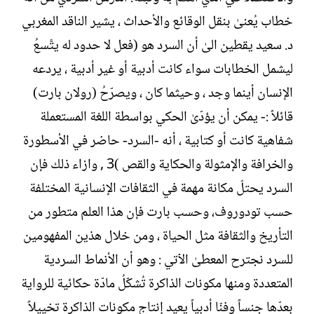
خطاب يُعنىٰ بنقل الوقائع والأحداث ، يشير الناقد المغربي
د. سعيد يقطين الىٰ أن السرد هو (فعل لا حدود له يتَّسعُ
ليشمل الخطابات سواء كانت أدبية أو غير أدبية ، يردعه
الإنسان أينما وجد ، وحيثما كان ، ويصرّحُ (رولان بارت)
قائلاً :- يمكن أن يؤدّىٰ الحكي بواسطة اللغة المستعملة
شفاهية كانت أو كتابية ، أنه -السرد- حاضر في الأسطورة
والخرافة والإمثولة والحكاية والقص )3 , وازاء ذلك فإن
السرد يحتلّ مكانة مهمة في الثقافات الإنسانية المختلفة
حسب تودوروف، وحسب بارت فإن هذا العلم متطور من
التأريخ والثقافة مثل الحياة ، ومن خلال هذين المفهومين
للسرد نجترح المعطىٰ الٱتي : وهو أن الأنماط السردية
المتعددة ومنها مكونات الذاكرة تُشكّلُ مادّة حكائية للرواية
بعدّها جنساً وفنّا أدبياً يعيد إنتاج مكونات الذاكرة تخييلاً