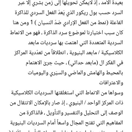
بعيدة الأمد ، إذ لايمكن تحويلها إلى زمن بشري إلّا عبر
السرد حسب بول ريكور الذي يَعدّ الفعل السردي للذاكرة
الفاعلة (نمط من الفعل الإرادي ضدّ النسيان ) 1 ومن هنا
كان سبب اختيارنا لموضوع سرد الذاكرة ، فهو من الانماط
السردية المتعددة التي اهتمت بها سرديات مابعد
الكلاسيكية / مابعد البنيوية ، انطلاقاً من تعدّدية المراكز
في الفكر ال (مابعد حداثي) ، حيث جرىٰ الاهتمام
بالمحيط والهامش والماضي والسيَري واليوميات
والاعترافات
وسواها من الانماط التي استغلقتها السرديات الكلاسيكية
ذات المركز الواحد / البنيوي ، إذ صار بالإمكان الانتقال من
الوصف إلى التحليل والتفسير والتأويل ، فالذاكرة من
المفاهيم التي تفتح المجال واسعاً أمام السرديات البنيوية