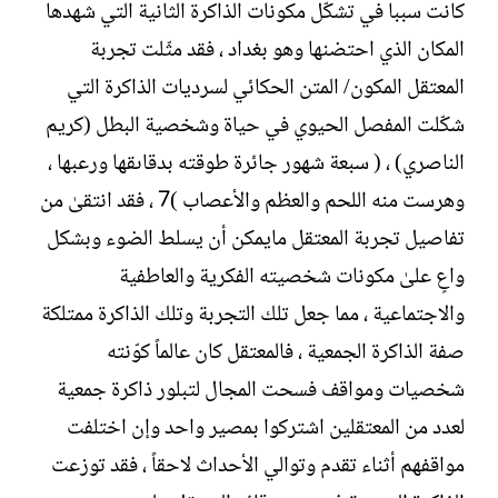
كانت سببا في تشكّل مكونات الذاكرة الثانية التي شهدها
المكان الذي احتضنها وهو بغداد ، فقد مثّلت تجربة
المعتقل المكون/ المتن الحكائي لسرديات الذاكرة التي
شكّلت المفصل الحيوي في حياة وشخصية البطل (كريم
الناصري) ، ( سبعة شهور جائرة طوقته بدقاىقها ورعبها ،
وهرست منه اللحم والعظم والأعصاب )7 ، فقد انتقىٰ من
تفاصيل تجربة المعتقل مايمكن أن يسلط الضوء وبشكل
واعٍ علىٰ مكونات شخصيته الفكرية والعاطفية
والاجتماعية ، مما جعل تلك التجربة وتلك الذاكرة ممتلكة
صفة الذاكرة الجمعية ، فالمعتقل كان عالماً كوّنته
شخصيات ومواقف فسحت المجال لتبلور ذاكرة جمعية
لعدد من المعتقلين اشتركوا بمصير واحد وإن اختلفت
مواقفهم أثناء تقدم وتوالي الأحداث لاحقاً ، فقد توزعت