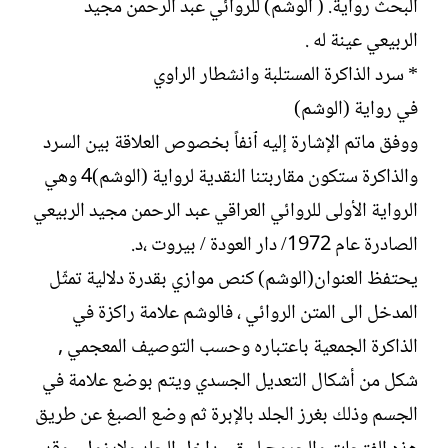
البحث رواية. ( الوشم) للروائي عبد الرحمن مجيد
الربيعي عينة له .
* سرد الذاكرة المستلبة وانشطار الراوي
في رواية (الوشم)
ووفق ماتم الإشارة إليه ٱنفاً بخصوص العلاقة بين السرد
والذاكرة ستكون مقاربتنا النقدية لرواية (الوشم)4 وهي
الرواية الأولى للروائي العراقي عبد الرحمن مجيد الربيعي
الصادرة عام 1972/ دار العودة / بيروت ،د.
يحتفظ العنوان(الوشم) كنص موازي بقدرة دلالية تمثّل
المدخل الى المتن الروائي ، فالوشم علامة راكزة في
الذاكرة الجمعية باعتباره وحسب التوصيف المعجمي ,
شكل من أشكال التعديل الجسدي ويتم بوضع علامة في
الجسم وذلك بغرز الجلد بالإبرة ثم وضع الصبغ عن طريق