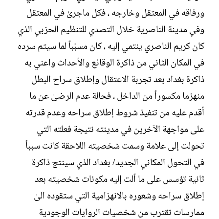
ورفاقه في المعتقل وخارجه ، فكل ماجرىٰ في المعتقل
وفي مدينة الناصرية خلال التصدي للتنظيم الحزبي الذي
كان كريم الناصري ينتمي إليه ، كان مسبّباً لما سيتم سرده
في المكان الثاني من ذاكرة الوقائع والأحداث واعني به
ذاكرة بغداد بعد تجربة الاعتقال وإطلاق سراح البطل
منهزما مكسوراً من الداخل ، فحالة عدم الرضىٰ عن ما
أقدم عليه من تنفيذ شروط إطلاق سراحه وعدم قدرته
على مواجهة الآخرين في مدينته نتيجة فعلته التي
تحولت إلى علامة وسمت شخصيته اللاحقة كانت سبباً
في التحول المكاني الجديد/ بغداد الذي سينتج ذاكرة
ثانية تؤسس على ما ٱلت إليه مكونات شخصيته بعد
إطلاق سراحه وشعوره بالانهزامية التي ستقوده الىٰ
ممارسات تقترب من شخصيات الروايات الوجودية