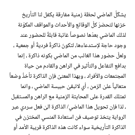
ت
خ
ب
ا
يشكّلُ الماضي لحظة زمنية مفارقة يكفل لنا التأريخ
ل
خزنها لتحضرَ كلّ الوقائع والأحداث والمواقف المكوّنة
إ
ن
لذلك الماضي بعدّها نصوصاً غائبة قابلةً للحضور عند
ش
وجود حاجة لإستدعاءها، لتكونَ ذاكرةً فرديةً أو جمعية ،
ا
ء
ولعلّ حضور هذا الغائب من الماضي بكونه ذاكرة ، إنما
بدافع التفاعل والتأثير في الراهن والقادم من حياة
المجتمعات والأفراد ، وبهذا المعنىُ فإن الذاكرة تأخذُ وضعاً
متعالياً علىٰ الزمن ، أي لاتبقىٰ حبيسة الماضي ، وانما
تمتلك القدرة على المحايثة الزمنية مع الراهن والمستقبل
، لذا فإن تحويل هذا الماضي/ الذاكرة الىٰ فعل سردي عبر
الرواية يتخذ توصيف فن استعادة المنسي المختزن في
الذاكرة التأريخية سواء كانت هذه الذاكرة قريبة الأمد أو