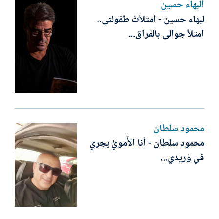
البهاء حسين
لبهاء حسين - امتلأتْ طفولتى..
امتلأ جوالى بالفراق...
محمود سلطان
محمود سلطان - أنا الأُمويُّ يجري
في وَريدي...