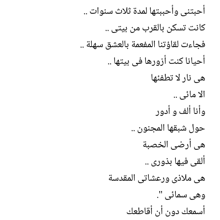
ل
أحبتنى وأحببتها لمدة ثلاث سنوات ..
إ
ن
كانت تسكن بالقرب من بيتى ..
ش
فجاءت لقاؤتنا المفعمة بالعشق سهلة ..
ا
ء
أحيانا كنت أزورها فى بيتها ..
هى نار لا تطفئها
الا مائى ..
وأنا ألف و أدور
حول شبقها المجنون ..
هى أرضى الخصبة
ألقى فيها بذورى ..
هى ملاذى ورعشاتى المقدسة
وهى سمائى ".
أسمعك دون أن أقاطعك