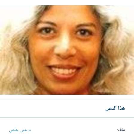
هذا النص
ملف
د. منى حلمي