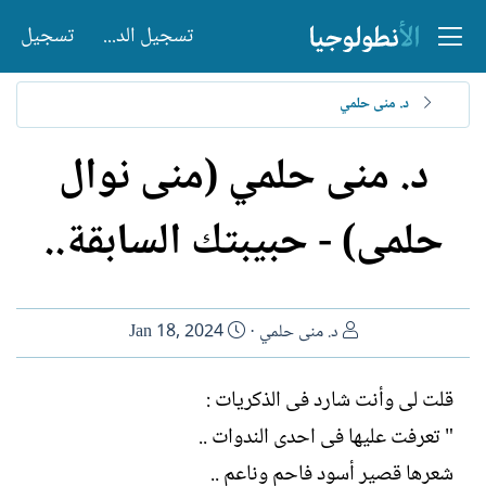
تسجيل الدخول
تسجيل
د. منى حلمي
د. منى حلمي (منى نوال
حلمى) - حبيبتك السابقة..
ا
ت
د. منى حلمي
Jan 18, 2024
ل
ا
ك
ر
قلت لى وأنت شارد فى الذكريات :
ا
ي
" تعرفت عليها فى احدى الندوات ..
ت
خ
ب
ا
شعرها قصير أسود فاحم وناعم ..