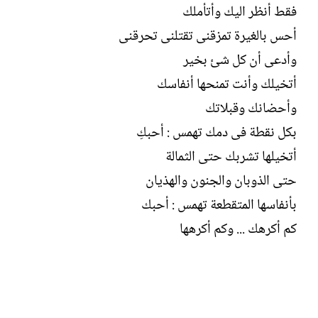
فقط أنظر اليك وأتأملك
أحس بالغيرة تمزقنى تقتلنى تحرقنى
وأدعى أن كل شئ بخير
أتخيلك وأنت تمنحها أنفاسك
وأحضانك وقبلاتك
بكل نقطة فى دمك تهمس : أحبكِ
أتخيلها تشربك حتى الثمالة
حتى الذوبان والجنون والهذيان
بأنفاسها المتقطعة تهمس : أحبك
كم أكرهك ... وكم أكرهها