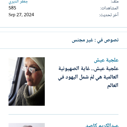
ملف
جعفر الديري
المشاهدات
585
آخر تحديث
Sep 27, 2024
نصوص في : غير مجنس
علجية عيش
علجية عيش.. غاية الصهيونية
العالمية هي لمّ شمل اليهود في
العالم
عبدالكريم كاصد