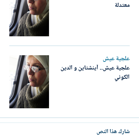
معتدلة
علجية عيش
علجية عيش.. آينشتاين و الدين
الكوني
شارك هذا النص