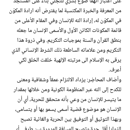
على اعتبار أنهما صوغ بشري للتجلي بناء على المستجد
من المعرفة والخبرة المكتسبة لما يفترض أنه ارادة المكوّن
في المكوّن له، إرادة الله للإنسان وفي المقام الأعلى من
قائمة المكونات الكائن الأول والأسمى الإنسان ما جعله
بنطق القرآن والسنة بموجبات التكريم. وفي ذروة هذا
التكريم ومن علاماته الساطعة ذلك الشرط الإنساني الذي
يرقى به الإسلام الى مرتبته الإلهية خلقت الخلق لكي
أعرف.
وأضاف المحاضِر: يزداد الالتزام عمقاً وشفافية ومعنى
للكدح إلى الله عبر المنظومة الكونية ومن خلالها بمقدار
ما يتيسر للإنسان من وعي بأنه متحقق للحرية، أي أن
الإنسان هو موضوع قضية أسمى يسمو بها أو يتسامى،
وبهذا التوثيق أو التوفيق بين الحرية والغائية تصبح
الزوايا أقل حدة وتصبح المسافة المدورة بين طرفي أي