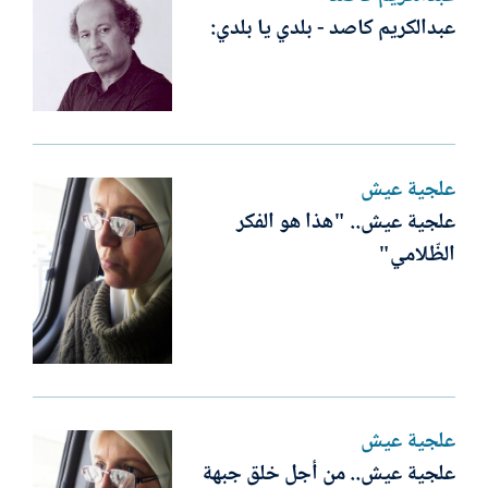
عبدالكريم كاصد - بلدي يا بلدي:
علجية عيش
علجية عيش.. "هذا هو الفكر
الظّلامي"
علجية عيش
علجية عيش.. من أجل خلق جبهة