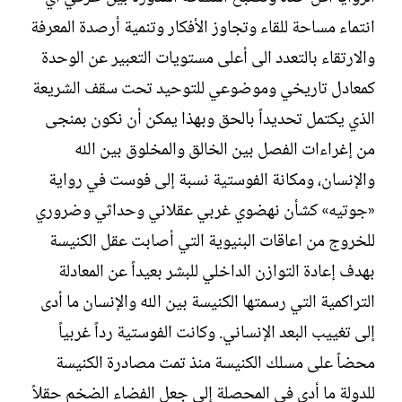
انتماء مساحة للقاء وتجاوز الأفكار وتنمية أرصدة المعرفة
والارتقاء بالتعدد الى أعلى مستويات التعبير عن الوحدة
كمعادل تاريخي وموضوعي للتوحيد تحت سقف الشريعة
الذي يكتمل تحديداً بالحق وبهذا يمكن أن نكون بمنجى
من إغراءات الفصل بين الخالق والمخلوق بين الله
والإنسان، ومكانة الفوستية نسبة إلى فوست في رواية
«جوتيه» كشأن نهضوي غربي عقلاني وحداثي وضروري
للخروج من اعاقات البنيوية التي أصابت عقل الكنيسة
بهدف إعادة التوازن الداخلي للبشر بعيداً عن المعادلة
التراكمية التي رسمتها الكنيسة بين الله والإنسان ما أدى
إلى تغييب البعد الإنساني. وكانت الفوستية رداً غربياً
محضاً على مسلك الكنيسة منذ تمت مصادرة الكنيسة
للدولة ما أدى في المحصلة إلى جعل الفضاء الضخم حقلاً