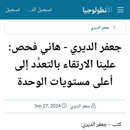
تسجيل الدخول
تسجيل
جعفر الديري
جعفر الديري - هاني فحص:
علينا الارتقاء بالتعدُّد إلى
أعلى مستويات الوحدة
ا
ت
جعفر الديري
Sep 27, 2024
ل
ا
ك
ر
كتب – جعفر الديري:
ا
ي