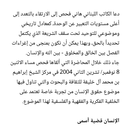
ت
خ
ب
ا
دعا الكاتب اللبناني هاني فحص إلى الارتقاء بالتعدد إلى
ل
أعلى مستويات التعبير عن الوحدة، كمعادل تاريخي
إ
ن
وموضوعي للتوحيد تحت سقف الشريعة الذي يكتمل
ش
تحديداً بالحق، وبهذا يمكن أن نكون بمنجى من إغراءات
ا
ء
الفصل بين الخالق والمخلوق - بين الله والإنسان.
جاء ذلك خلال المحاضرة التي ألقاها فحص مساء الاثنين
8 نوفمبر/ تشرين الثاني 2004 في مركز الشيخ إبراهيم
بن محمد آل خليفة للثقافة والبحوث والتي تناول فيها
موضوع حقوق الإنسان من تجربة خاصة تعتمد على
الخلفية الفكرية والفقهية والفلسفية لهذا الموضوع.
الإنسان قضية أسمى