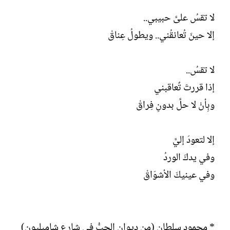
لا تقسُ علىَّ حبيبي..
إلا حينَ تُعانقُني.. ويطولُ عِناقْ
لا تقسُ..
إذا قررتَ تٌعاقبني
وبِأنْ لا حلَّ بدونِ فِراقْ
إلا لتعودَ إليَّ
وفي يدكَ الوردُ
وفي عينيكَ الأشوَاقْ
* محمود سلطان (من ديوان الحبُّ في شارعِ شامبليون)