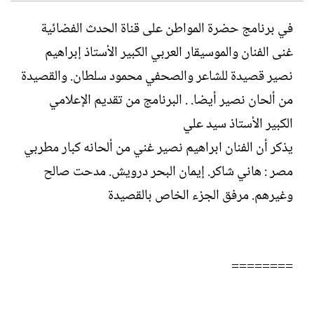
ل
ا
ك
ر
في برنامج حضرة المواطن على قناة الحدث الفضائية
ا
ي
غنى الفنان والموسيقار العربي الكبير الأستاذ إبراهيم
ت
خ
ب
ا
نصير قصيدة للشاعر والصحفي محمود سلطان. والقصيدة
ل
من ألحان نصير أيضا. . البرنامج من تقديم الإعلامي
إ
ن
الكبير الأستاذ سيد علي
ش
يذكر أن الفنان ابراهيم نصير غني من ألحانه كبار مطربي
ا
ء
مصر : هاني شاكر. إيمان البحر درويش. مدحت صالح
وغيرهم. مرفق الجزء الخاص بالقصيدة
========