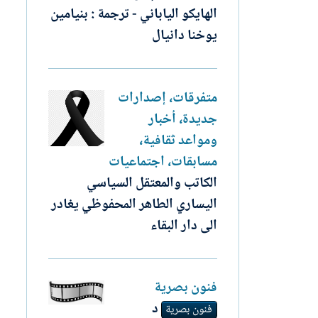
الهايكو الياباني - ترجمة : بنيامين
يوخنا دانيال
متفرقات، إصدارات
جديدة، أخبار
ومواعد ثقافية،
مسابقات، اجتماعيات
الكاتب والمعتقل السياسي
اليساري الطاهر المحفوظي يغادر
الى دار البقاء
فنون بصرية
د
فنون بصرية