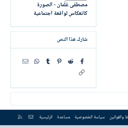
مصطفى غَلُمان - الصورة
كانعكاس لواقعة اجتماعية
شارك هذا النص
فيسبوك
Reddit
Pinterest
Tumblr
WhatsApp
البريد الإلك
الرابط
إتصل بنا
RSS
 والقوانين
سياسة الخصوصية
مساعدة
الرئيسية